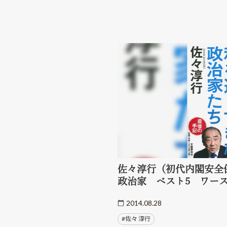
佐々淳行（初代内閣安全
政治家 ベスト5 ワース
2014.08.28
#佐々 淳行