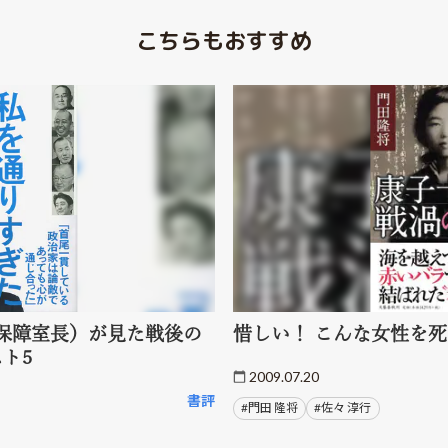
こちらもおすすめ
保障室長）が見た戦後の
惜しい！ こんな女性を
ト5
2009.07.20
書評
#門田 隆将
#佐々 淳行