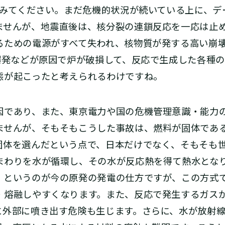
みてください。まだ危機的状況が続いている上に、デ
ませんが、地震直後は、核分裂の連鎖反応を一応は止
るための電源がすべて失われ、核物質が発する高い崩
素爆発などが原因で炉が破損して、反応で生成した各種
態が起こったと考えられるわけですね。
因であり、また、東京電力や国の危機管理意識・能力
ませんが、そもそもこうした事故は、燃料が固体であ
固体を選んだという点で、日本だけでなく、そもそも
まわりを水が循環し、その水が反応熱を得て熱水とな
、というのが今の原発の発電の仕方ですが、この方式
・熔融しやすくなります。また、反応で発生するガス
に外部に噴き出す危険も生じます。さらに、水が放射