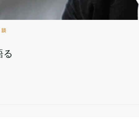
対談
語る