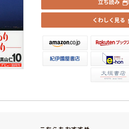
立ち読み
くわしく見る
楽天ブックス
セブンネット
トア
e-hon
HonyaClub
大垣書店