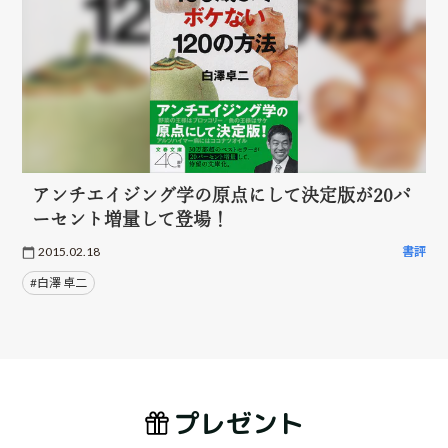
アンチエイジング学の原点にして決定版が20パ
ーセント増量して登場！
2015.02.18
書評
#白澤 卓二
プレゼント