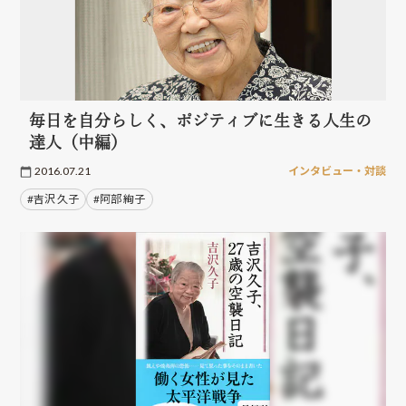
毎日を自分らしく、ポジティブに生きる人生の
達人（中編）
2016.07.21
インタビュー・対談
#吉沢 久子
#阿部 絢子