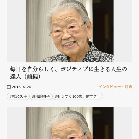
毎日を自分らしく、ポジティブに生きる人生の
達人（前編）
2016.07.20
インタビュー・対談
#吉沢 久子
#阿部 絢子
#もうすぐ100歳、前向き。