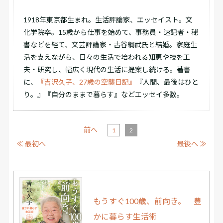
1918年東京都生まれ。生活評論家、エッセイスト。文
化学院卒。15歳から仕事を始めて、事務員・速記者・秘
書などを経て、文芸評論家・古谷綱武氏と結婚。家庭生
活を支えながら、日々の生活で培われる知恵や技を工
夫・研究し、幅広く現代の生活に提案し続ける。著書
に、
『吉沢久子、27歳の空襲日記』
『人間、最後はひと
り。』『自分のままで暮らす』などエッセイ多数。
前へ
1
2
≪ 最初へ
最後へ ≫
もうすぐ100歳、前向き。 豊
かに暮らす生活術