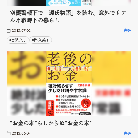
空襲警報下で「源氏物語」を読む。意外でリア
ルな戦時下の暮らし
2015.07.02
書評
#吉沢 久子
#梯 久美子
“お金の本”らしからぬ“お金の本”
2013.06.04
書評