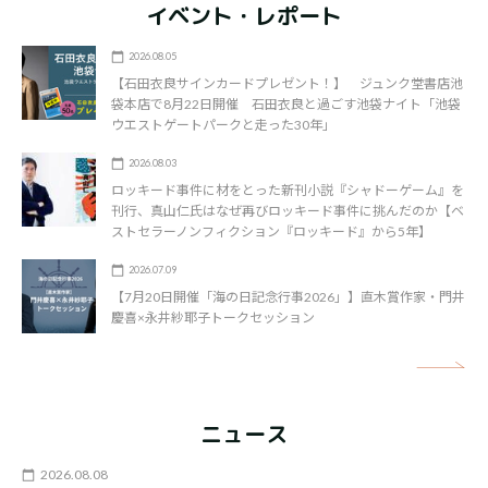
イベント・レポート
2026.08.05
【石田衣良サインカードプレゼント！】 ジュンク堂書店池
袋本店で8月22日開催 石田衣良と過ごす池袋ナイト「池袋
ウエストゲートパークと走った30年」
2026.08.03
ロッキード事件に材をとった新刊小説『シャドーゲーム』を
刊行、真山仁氏はなぜ再びロッキード事件に挑んだのか【ベ
ストセラーノンフィクション『ロッキード』から5年】
2026.07.09
【7月20日開催「海の日記念行事2026」】直木賞作家・門井
慶喜×永井紗耶子トークセッション
矢
ニュース
2026.08.08