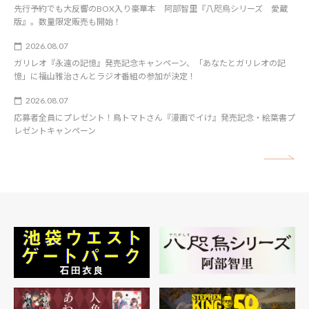
先行予約でも大反響のBOX入り豪華本 阿部智里『八咫烏シリーズ 愛蔵
版』。数量限定販売も開始！
2026.08.07
ガリレオ『永遠の記憶』発売記念キャンペーン、「あなたとガリレオの記
憶」に福山雅治さんとラジオ番組の参加が決定！
2026.08.07
応募者全員にプレゼント！鳥トマトさん『漫画でイけ』発売記念・絵葉書プ
レゼントキャンペーン
矢