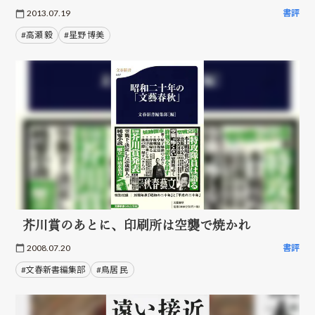
2013.07.19
書評
#高瀬 毅
#星野 博美
芥川賞のあとに、印刷所は空襲で焼かれ
2008.07.20
書評
#文春新書編集部
#鳥居 民