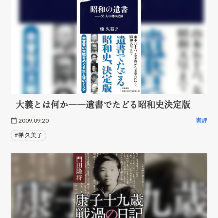
大義とは何か――遺書でたどる昭和史決定版
2009.09.20
書評
#梯 久美子