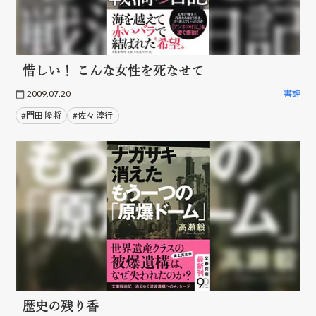
惜しい！ こんな女性を死なせて
2009.07.20
書評
#門田 隆将
#佐々 淳行
歴史の残り香