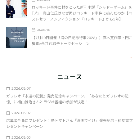
ロッキード事件に材をとった新刊小説『シャドーゲーム』を
刊行、真山仁氏はなぜ再びロッキード事件に挑んだのか【ベ
ストセラーノンフィクション『ロッキード』から5年】
2026.07.09
【7月20日開催「海の日記念行事2026」】直木賞作家・門井
慶喜×永井紗耶子トークセッション
矢
ニュース
2026.08.07
ガリレオ『永遠の記憶』発売記念キャンペーン、「あなたとガリレオの記
憶」に福山雅治さんとラジオ番組の参加が決定！
2026.08.07
応募者全員にプレゼント！鳥トマトさん『漫画でイけ』発売記念・絵葉書プ
レゼントキャンペーン
2026.08.05