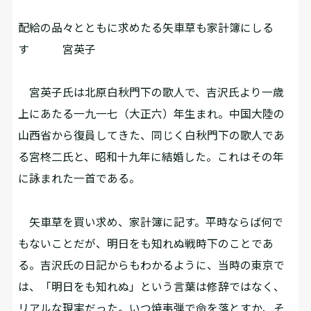
配給の品々とともに求めたる矢車草も家計簿にしる
す 宮英子
宮英子氏は北原白秋門下の歌人で、吉沢氏より一歳
上にあたる一九一七（大正六）年生まれ。中国大陸の
山西省から復員してきた、同じく白秋門下の歌人であ
る宮柊二氏と、昭和十九年に結婚した。これはその年
に詠まれた一首である。
矢車草を買い求め、家計簿に記す。平時ならば何で
もないことだが、明日をも知れぬ戦時下のことであ
る。吉沢氏の日記からもわかるように、当時の東京で
は、「明日をも知れぬ」という言葉は修辞ではなく、
リアルな現実だった。いつ焼夷弾で命を落とすか、そ