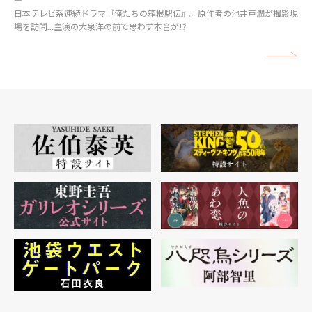
日本テレビ系連続ドラマ『俺たちの箱根駅伝』。原作者の池井戸潤が撮影現
場を訪問…主演の大泉洋の前で思わず本音が!?
矢