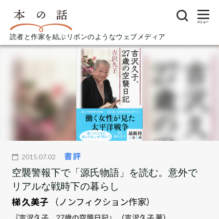
メニュー
読者と作家を結ぶリボンのようなウェブメディア
書評
2015.07.02
空襲警報下で「源氏物語」を読む。意外で
リアルな戦時下の暮らし
梯 久美子
（ノンフィクション作家）
『吉沢久子、27歳の空襲日記』 （吉沢久子 著）