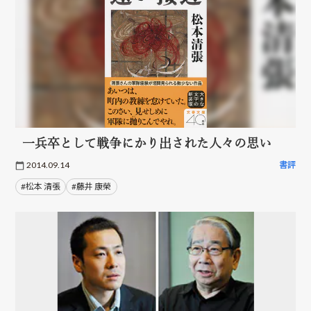
一兵卒として戦争にかり出された人々の思い
2014.09.14
書評
#松本 清張
#藤井 康榮