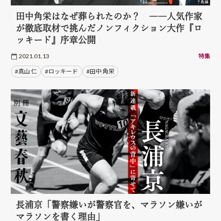
田中角栄はなぜ葬られたのか？ ――人気作家
が徹底取材で挑んだノンフィクション大作『ロ
ッキード』序章公開
2021.01.13
特集
#真山 仁
#ロッキード
#田中 角栄
長浦京「警察嫌いが警察官を、マラソン嫌いが
マラソンを書く理由」