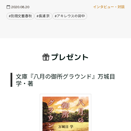
2020.08.20
インタビュー・対談
#別冊文藝春秋
#長浦 京
#アキレウスの背中
プレゼント
文庫『八月の御所グラウンド』万城目
学・著