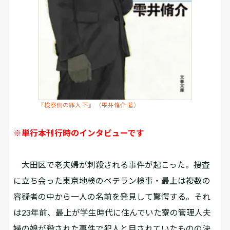
『検察側の罪人 下』 （雫井脩介 著）
※単行本刊行時のインタビューです
大田区で老夫婦が刺殺される事件が起こった。捜査
に立ち会った東京地検のベテラン検事・最上は複数の
容疑者の中から一人の名前を発見して驚愕する。それ
は23年前、最上が学生時代に住んでいた寮の管理人夫
婦の娘が殺された事件で犯人と目されていたものの決