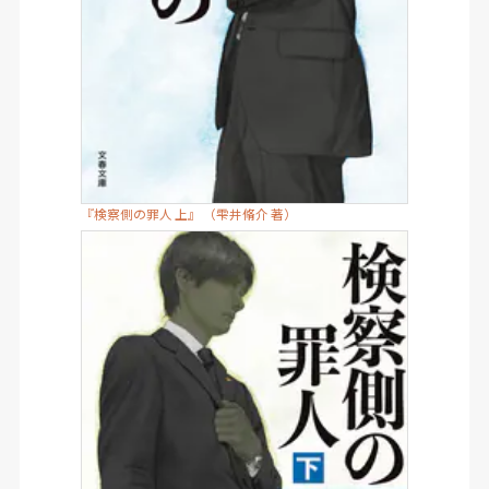
『検察側の罪人 上』 （雫井脩介 著）