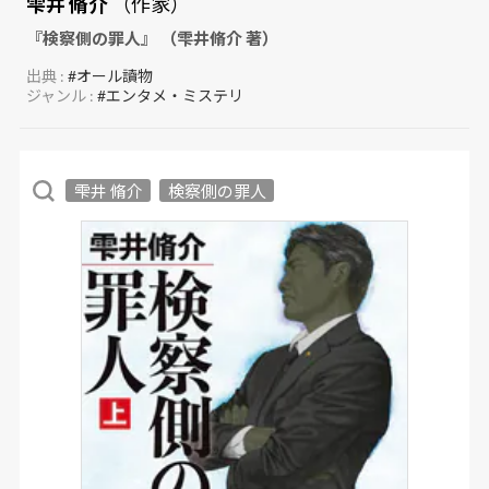
雫井 脩介
（作家）
『検察側の罪人』 （雫井脩介 著）
出典 :
#オール讀物
ジャンル :
#エンタメ・ミステリ
雫井 脩介
検察側の罪人