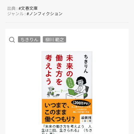
出典 :
#文春文庫
ジャンル :
#ノンフィクション
ちきりん
柳川 範之
『未来の働き方を考えよう 人
生はニ回、生きられる』 （ちき