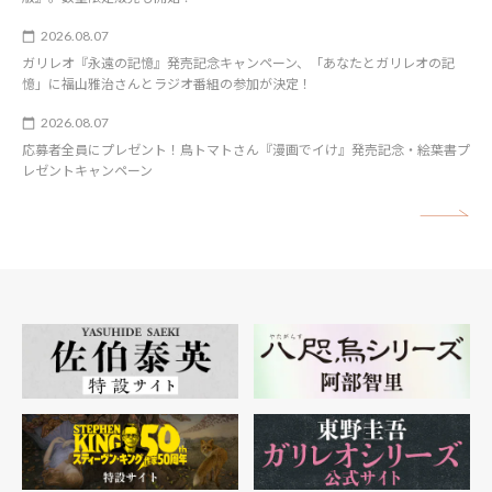
2026.08.07
ガリレオ『永遠の記憶』発売記念キャンペーン、「あなたとガリレオの記
憶」に福山雅治さんとラジオ番組の参加が決定！
2026.08.07
応募者全員にプレゼント！鳥トマトさん『漫画でイけ』発売記念・絵葉書プ
レゼントキャンペーン
矢