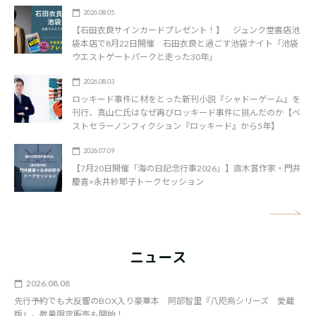
2026.08.05
【石田衣良サインカードプレゼント！】 ジュンク堂書店池
袋本店で8月22日開催 石田衣良と過ごす池袋ナイト「池袋
ウエストゲートパークと走った30年」
2026.08.03
ロッキード事件に材をとった新刊小説『シャドーゲーム』を
刊行、真山仁氏はなぜ再びロッキード事件に挑んだのか【ベ
ストセラーノンフィクション『ロッキード』から5年】
2026.07.09
【7月20日開催「海の日記念行事2026」】直木賞作家・門井
慶喜×永井紗耶子トークセッション
矢
ニュース
2026.08.08
先行予約でも大反響のBOX入り豪華本 阿部智里『八咫烏シリーズ 愛蔵
版』。数量限定販売も開始！