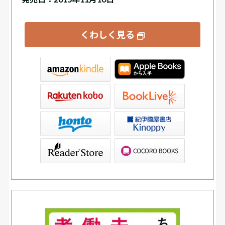
くわしく見る
tore
ve
書店Kinoppy
ブックリスタ）
PAGOS STORE（SHARP）