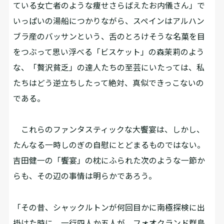
ている女亡者のような痩せさらばえたお内儀さん」で
いっぱいの湯船につかりながら、スペインはアルハン
ブラ産のバッサンという、舌のとろけそうな名菓を目
をつぶって思い浮べる「ビスケット」の森茉莉のよう
な、「贅沢貧乏」の達人たちの至芸にいたっては、私
たちはどう逆立ちしたって絶対、真似できっこないの
である。
これらのファンタスティックな大饗宴は、しかし、
たんなる一時しのぎの自慰にとどまるものではない。
吉田健一の「饗宴」の枕にふられた次のような一節か
らも、その辺の事情は明らかであろう。
「その昔、シャックルトンが何回目かに南極探検に出
掛けた時に、一行四人か五人が、フォオクランド群島