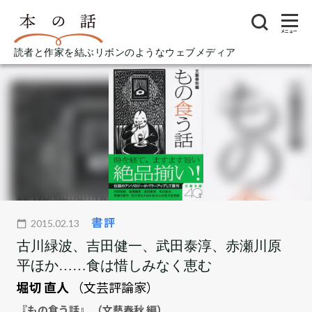
メニュー
読者と作家を結ぶリボンのようなウェブメディア
書評
2015.02.13
古川緑波、吉田健一、武田泰淳、赤瀬川原
平ほか……食は惜しみなく恵む
堀切 直人
（文芸評論家）
『もの食う話』 （文藝春秋 編）