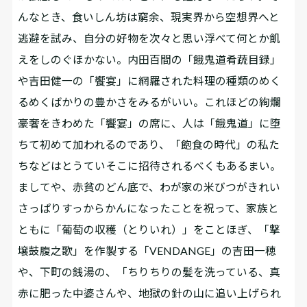
んなとき、食いしん坊は窮余、現実界から空想界へと
逃避を試み、自分の好物を次々と思い浮べて何とか飢
えをしのぐほかない。内田百間の「餓鬼道肴蔬目録」
や吉田健一の「饗宴」に網羅された料理の種類のめく
るめくばかりの豊かさをみるがいい。これほどの絢爛
豪奢をきわめた「饗宴」の席に、人は「餓鬼道」に堕
ちて初めて加われるのであり、「飽食の時代」の私た
ちなどはとうていそこに招待されるべくもあるまい。
ましてや、赤貧のどん底で、わが家の米びつがきれい
さっぱりすっからかんになったことを祝って、家族と
ともに「葡萄の収穫（とりいれ）」をことほぎ、「撃
壌鼓腹之歌」を作製する「VENDANGE」の吉田一穂
や、下町の銭湯の、「ちりちりの髪を洗っている、真
赤に肥った中婆さんや、地獄の針の山に追い上げられ