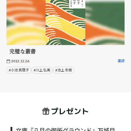
完璧な叢書
2012.12.26
書評
#小池 真理子
#川上 弘美
#池上 冬樹
プレゼント
文庫『八月の御所グラウンド』万城目