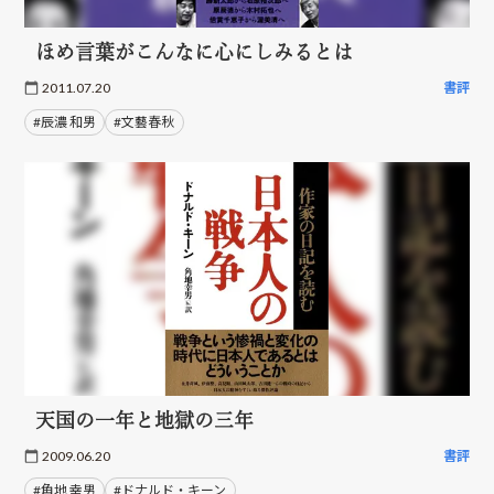
ほめ言葉がこんなに心にしみるとは
2011.07.20
書評
#辰濃 和男
#文藝春秋
天国の一年と地獄の三年
2009.06.20
書評
#角地 幸男
#ドナルド・キーン