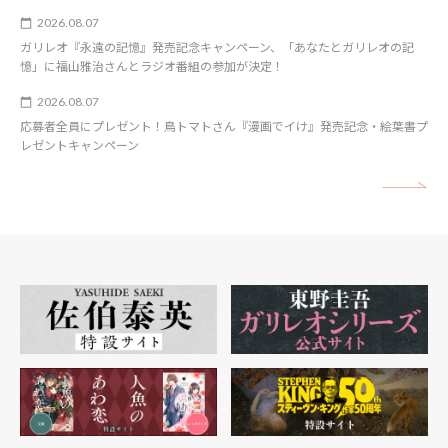
2026.08.07
ガリレオ『永遠の記憶』発売記念キャンペーン、「あなたとガリレオの記
憶」に福山雅治さんとラジオ番組の参加が決定！
2026.08.07
応募者全員にプレゼント！鳥トマトさん『漫画でイけ』発売記念・絵葉書プ
レゼントキャンペーン
矢