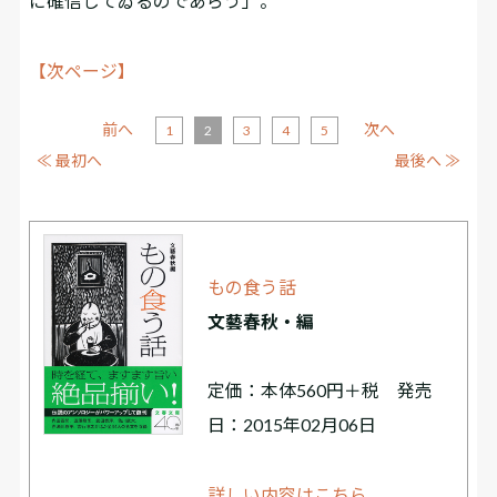
に確信してゐるのであらう」。
【次ページ】
前へ
次へ
1
2
3
4
5
≪ 最初へ
最後へ ≫
もの食う話
文藝春秋・編
定価：本体560円＋税 発売
日：2015年02月06日
詳しい内容はこちら