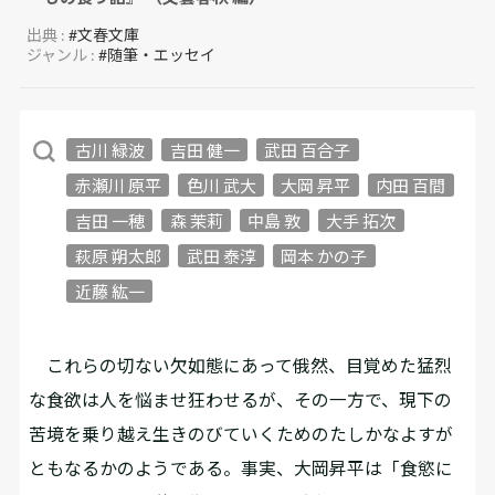
出典 :
#文春文庫
ジャンル :
#随筆・エッセイ
古川 緑波
吉田 健一
武田 百合子
赤瀬川 原平
色川 武大
大岡 昇平
内田 百間
吉田 一穂
森 茉莉
中島 敦
大手 拓次
萩原 朔太郎
武田 泰淳
岡本 かの子
近藤 紘一
これらの切ない欠如態にあって俄然、目覚めた猛烈
な食欲は人を悩ませ狂わせるが、その一方で、現下の
苦境を乗り越え生きのびていくためのたしかなよすが
ともなるかのようである。事実、大岡昇平は「食慾に