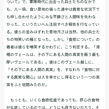
ついて」で、軍隊時代に出会った兵士たちのなかで
も、人一倍、食い意地の張った連中は異常な状況下で
も申し合わせたようにみな平静さと人間味を失わな
かった、というたいへん注目すべき報告を行なってい
る。彼らの並みはずれた意地汚さは当然、他の兵士た
ちの物笑いの種となった。しかし「食慾について」の
著者は彼らを嘲笑するかわりに、こう判定する。「滑
稽のヴェールは、その下にある人間の真実を蔽う最も
厚いヴェールである」。彼はこのヴェール越しに、
「その下にある人間の真実」を、すなわち「食物に対
する異常な関心」は人を幸せにし得るという一つの真
実をふと垣間みたのだ。
もっとも、いくら食欲旺盛であっても、肝心の食物
が払底しているのでは、どうにも詮方ないだろう。そ