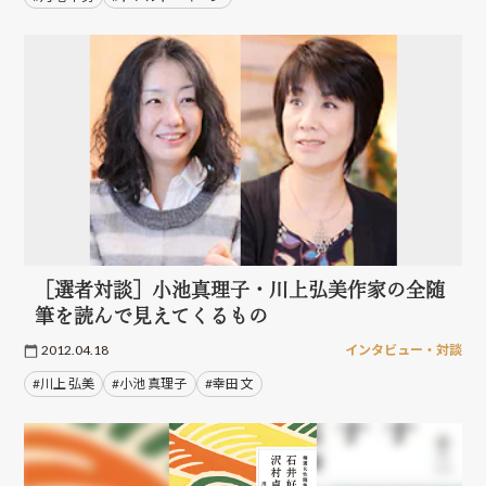
［選者対談］小池真理子・川上弘美作家の全随
筆を読んで見えてくるもの
2012.04.18
インタビュー・対談
#川上 弘美
#小池 真理子
#幸田 文