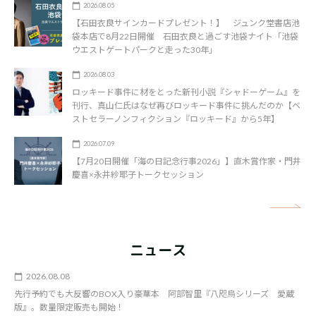
2026.08.05
【石田衣良サインカードプレゼント！】 ジュンク堂書店池
袋本店で8月22日開催 石田衣良と過ごす池袋ナイト「池袋
ウエストゲートパークと走った30年」
2026.08.03
ロッキード事件に材をとった新刊小説『シャドーゲーム』を
刊行、真山仁氏はなぜ再びロッキード事件に挑んだのか【ベ
ストセラーノンフィクション『ロッキード』から5年】
2026.07.09
【7月20日開催「海の日記念行事2026」】直木賞作家・門井
慶喜×永井紗耶子トークセッション
矢
ニュース
2026.08.08
先行予約でも大反響のBOX入り豪華本 阿部智里『八咫烏シリーズ 愛蔵
版』。数量限定販売も開始！