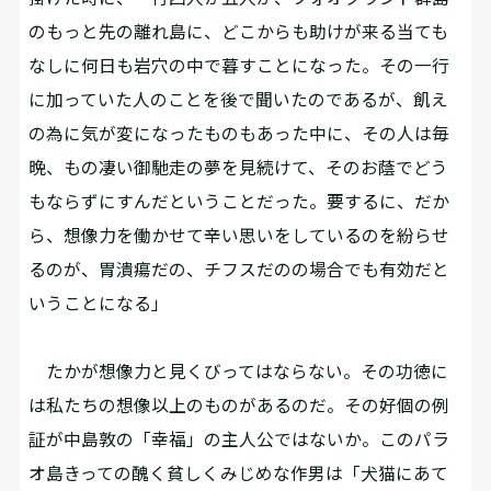
のもっと先の離れ島に、どこからも助けが来る当ても
なしに何日も岩穴の中で暮すことになった。その一行
に加っていた人のことを後で聞いたのであるが、飢え
の為に気が変になったものもあった中に、その人は毎
晩、もの凄い御馳走の夢を見続けて、そのお蔭でどう
もならずにすんだということだった。要するに、だか
ら、想像力を働かせて辛い思いをしているのを紛らせ
るのが、胃潰瘍だの、チフスだのの場合でも有効だと
いうことになる」
たかが想像力と見くびってはならない。その功徳に
は私たちの想像以上のものがあるのだ。その好個の例
証が中島敦の「幸福」の主人公ではないか。このパラ
オ島きっての醜く貧しくみじめな作男は「犬猫にあて