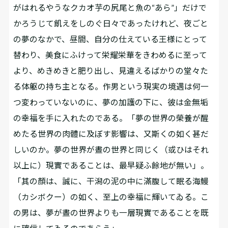
がはれるやうなクカオ芋の尻尾と魚の“あら”」だけで
かろうじて飢えをしのぐ日々であったけれど、夜ごと
の夢のなかで、昼間、自分の仕えている王様にとって
替わり、美食にふけって栄耀栄華をきわめるに至って
より、めきめきと肥り出し、見違えるばかりの堂々た
る体躯の持ち主となる。作男という現実の境遇は何一
つ変わっていないのに、夢の加護の下に、彼は金無垢
の幸福を手に入れたのである。「夢の世界の榮養が醒
めたる世界の肉體に及ぼす影響は、又斯くの如く甚だ
しいのか。夢の世界が晝の世界と同じく（或ひはそれ
以上に）現實であることは、最早疑ふ餘地が無い」。
「其の顏は、誠に、干潟の泥の中に滿腹して眠る海鰻
（カシボクー）の如く、至上の幸福に輝いてゐる。こ
の男は、夢が晝の世界よりも一層現實であることを既