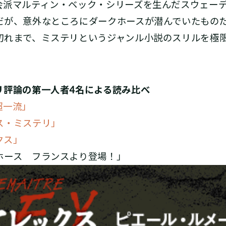
会派マルティン・ベック・シリーズを生んだスウェー
だが、意外なところにダークホースが潜んでいたもの
切れまで、ミステリというジャンル小説のスリルを極
リ評論の第一人者4名による読み比べ
超一流」
ス・ミステリ」
クス」
ホース フランスより登場！」