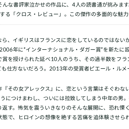
そんな書評家泣かせの作品に、4人の読書通が挑みます
りする「クロス・レビュー」。この傑作の多面的な魅
ら、イギリスはフランスに恋をしているのではない
2006年に“インターナショナル・ダガー賞”を新たに
で賞を授けられた延べ10人のうち、その過半数をフラ
も仕方ないだろう。2013年の受賞者ピエール・ルメ
『その女アレックス』に、恋という言葉はそぐわな
ようにつけまわし、ついには拉致してしまう中年の男
り返す。怖気を震ういきなりのそんな展開に、恐れ慄
状態で、ヒロインの想像を絶する苦痛を追体験させら