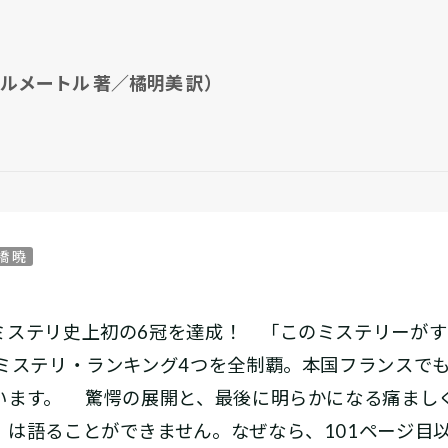
ルメートル 著／橘明美 訳）
橋 曉
ミステリ史上初の6冠を達成！ 「このミステリーが
のミステリ・ランキング4つを全制覇。本国フランスで
います。 驚愕の展開と、最後に明らかになる痛まし
」は語ることができません。なぜなら、101ページ目