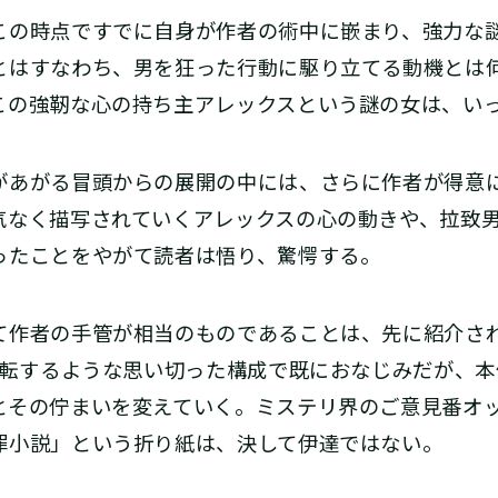
の時点ですでに自身が作者の術中に嵌まり、強力な
とはすなわち、男を狂った行動に駆り立てる動機とは何
この強靭な心の持ち主アレックスという謎の女は、い
あがる冒頭からの展開の中には、さらに作者が得意
気なく描写されていくアレックスの心の動きや、拉致
ったことをやがて読者は悟り、驚愕する。
作者の手管が相当のものであることは、先に紹介さ
反転するような思い切った構成で既におなじみだが、
とその佇まいを変えていく。ミステリ界のご意見番オ
罪小説」という折り紙は、決して伊達ではない。