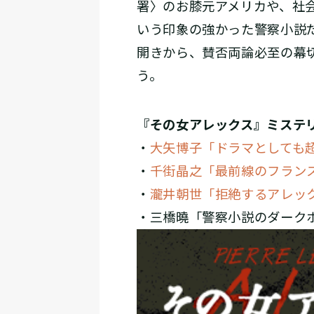
署〉のお膝元アメリカや、社
いう印象の強かった警察小説
開きから、賛否両論必至の幕
う。
『その女アレックス』ミステ
・
大矢博子「ドラマとしても
・
千街晶之「最前線のフラン
・
瀧井朝世「拒絶するアレッ
・三橋曉「警察小説のダーク