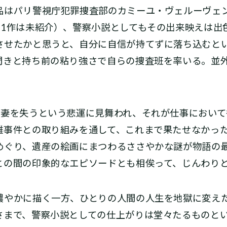
はパリ警視庁犯罪捜査部のカミーユ・ヴェルーヴェ
第1作は未紹介）、警察小説としてもその出来映えは出
させたかと思うと、自分に自信が持てずに落ち込むと
閃きと持ち前の粘り強さで自らの捜査班を率いる。並
妻を失うという悲運に見舞われ、それが仕事において
難事件との取り組みを通して、これまで果たせなかっ
めぐり、遺産の絵画にまつわるささやかな謎が物語の
との間の印象的なエピソードとも相俟って、じんわり
やかに描く一方、ひとりの人間の人生を地獄に変え
さまで、警察小説としての仕上がりは堂々たるものとい