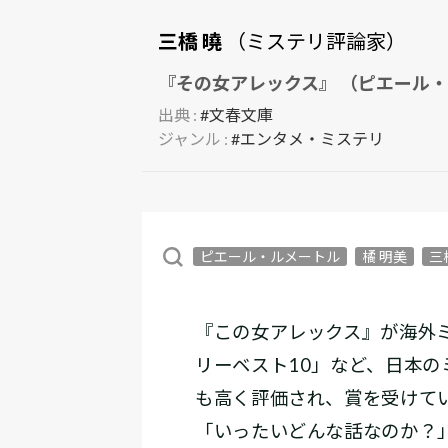
三橋 曉
（ミステリ評論家）
『その女アレックス』 （ピエール・
出典 :
#文春文庫
ジャンル :
#エンタメ・ミステリ
ピエール・ルメートル
橘 明美
三
『この女アレックス』が海外
リーベスト10」など、日本
も高く評価され、賞を受けて
「いったいどんな話なのか？