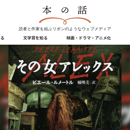
読者と作家を結ぶリボンのようなウェブメディア
知る
文学賞を知る
映画・ドラマ・アニメ化