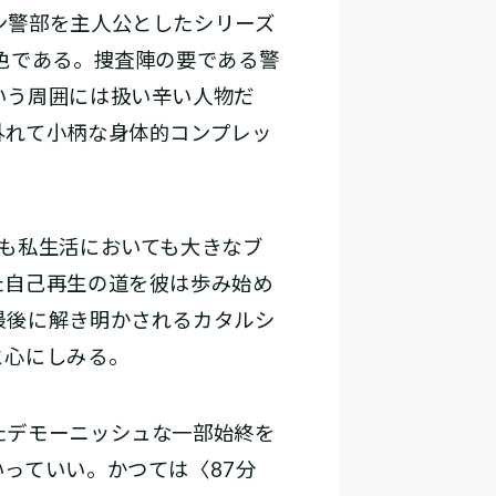
ン警部を主人公としたシリーズ
色である。捜査陣の要である警
いう周囲には扱い辛い人物だ
外れて小柄な身体的コンプレッ
も私生活においても大きなブ
た自己再生の道を彼は歩み始め
最後に解き明かされるカタルシ
と心にしみる。
たデモーニッシュな一部始終を
っていい。かつては〈87分