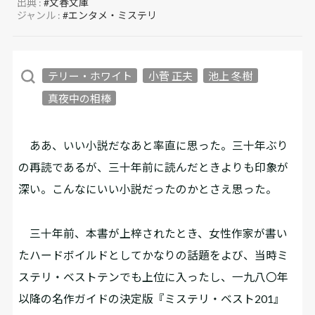
出典 :
#文春文庫
ジャンル :
#エンタメ・ミステリ
テリー・ホワイト
小菅 正夫
池上 冬樹
真夜中の相棒
ああ、いい小説だなあと率直に思った。三十年ぶり
の再読であるが、三十年前に読んだときよりも印象が
深い。こんなにいい小説だったのかとさえ思った。
三十年前、本書が上梓されたとき、女性作家が書い
たハードボイルドとしてかなりの話題をよび、当時ミ
ステリ・ベストテンでも上位に入ったし、一九八〇年
以降の名作ガイドの決定版『ミステリ・ベスト201』