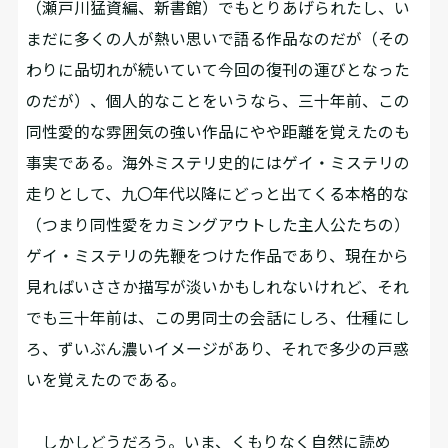
（瀬戸川猛資編、新書館）でもとりあげられたし、い
まだに多くの人が熱い思いで語る作品なのだが（その
わりに品切れが続いていて今回の復刊の運びとなった
のだが）、個人的なことをいうなら、三十年前、この
同性愛的な雰囲気の強い作品にやや距離を覚えたのも
事実である。海外ミステリ史的にはゲイ・ミステリの
走りとして、九〇年代以降にどっと出てくる本格的な
（つまり同性愛をカミングアウトした主人公たちの）
ゲイ・ミステリの先鞭をつけた作品であり、現在から
見ればいささか描写が淡いかもしれないけれど、それ
でも三十年前は、この男同士の会話にしろ、仕種にし
ろ、ずいぶん濃いイメージがあり、それで多少の戸惑
いを覚えたのである。
しかしどうだろう。いま、くもりなく自然に読め