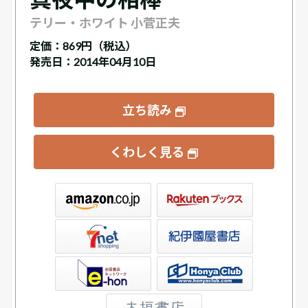
テリー・ホワイト 小菅正夫
定価：
869円（税込）
発売日：2014年04月10日
立ち読み
くわしく見る
ックス
屋書店ウェブストア
Club