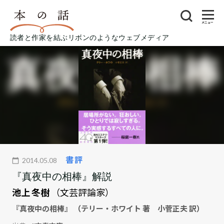
メニュー
読者と作家を結ぶリボンのようなウェブメディア
書評
2014.05.08
『真夜中の相棒』解説
池上 冬樹
（文芸評論家）
『真夜中の相棒』 （テリー・ホワイト 著 小菅正夫 訳）