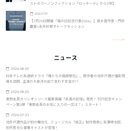
ストセラーノンフィクション『ロッキード』から5年】
2026.07.09
【7月20日開催「海の日記念行事2026」】直木賞作家・門井
慶喜×永井紗耶子トークセッション
矢
ニュース
2026.08.05
日本テレビ系連続ドラマ『俺たちの箱根駅伝』。原作者の池井戸潤が撮影現
場を訪問…主演の大泉洋の前で思わず本音が!?
2026.08.05
東野圭吾ガリレオシリーズ最新長編『永遠の記憶』発売！ 刊行記念キャン
ペーン第3弾「東野圭吾のお気に入りの一文は？」スタート！
2026.07.31
池井戸潤作品が初の舞台化…ミュージカル『民王』制作発表に有澤樟太郎、
別所哲也ら豪華キャストが登壇！