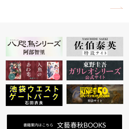
矢
文藝春秋BOOKS
書籍案内はこちら