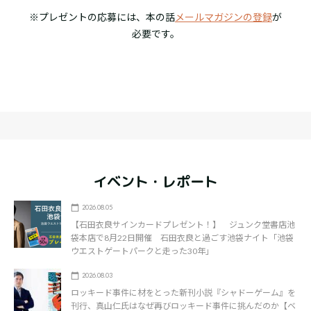
※プレゼントの応募には、本の話
メールマガジンの登録
が
必要です。
イベント・レポート
2026.08.05
【石田衣良サインカードプレゼント！】 ジュンク堂書店池
袋本店で8月22日開催 石田衣良と過ごす池袋ナイト「池袋
ウエストゲートパークと走った30年」
2026.08.03
ロッキード事件に材をとった新刊小説『シャドーゲーム』を
刊行、真山仁氏はなぜ再びロッキード事件に挑んだのか【ベ