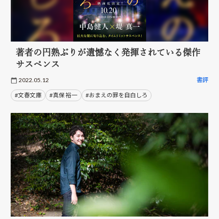
著者の円熟ぶりが遺憾なく発揮されている傑作
サスペンス
2022.05.12
書評
#文春文庫
#真保 裕一
#おまえの罪を自白しろ