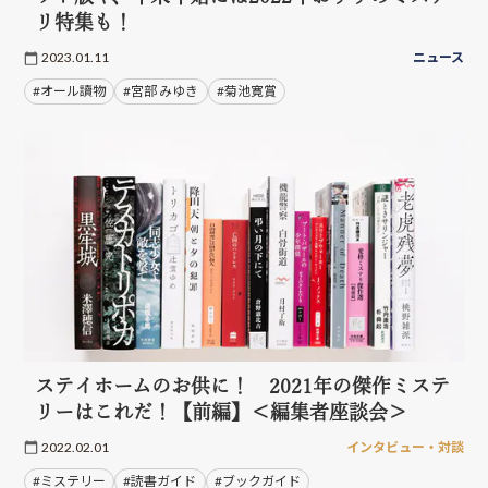
リ特集も！
2023.01.11
ニュース
#オール讀物
#宮部 みゆき
#菊池寛賞
ステイホームのお供に！ 2021年の傑作ミステ
リーはこれだ！【前編】＜編集者座談会＞
2022.02.01
インタビュー・対談
#ミステリー
#読書ガイド
#ブックガイド