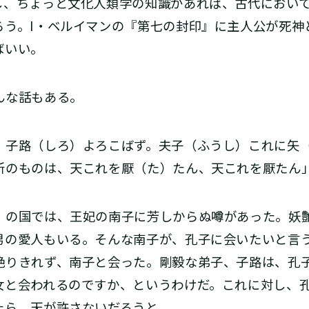
し、ちょっと文化人類学の知識があれば、古代におい
ろう。I・ベルイマンの『第七の封印』に主人公が死神
ばいい。
んな話もある。
。子路（しろ）よろこばず。夫子（ふうし）これに矢
所のものは、天これを厭（た）たん、天これを厭たん
の国では、王妃の南子に芳しからぬ噂があった。妖
男の愛人もいる。そんな南子が、孔子に会いたいと言
絶りきれず、南子と会った。剛毅な弟子、子路は、孔
女と会われるのですか、というわけだ。これに対し、
たら、天が許さないだろうと。