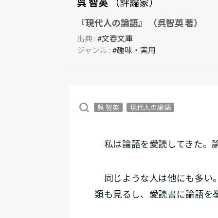
呉 智英
（評論家）
『現代人の論語』 （呉智英 著）
出典 :
#文春文庫
ジャンル :
#趣味・実用
呉 智英
現代人の論語
私は論語を愛読してきた。論
同じような人は他にも多い。
類も見るし、愛読書に論語を