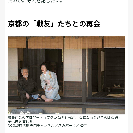
たのか。それを記したい。
京都の「戦友」たちとの再会
部屋住みの下級武士・庄司佐之助を仲代が、桜庭ななみがその甥の娘・
美也役を演じる。
©2015時代劇専門チャンネル／スカパー！／松竹