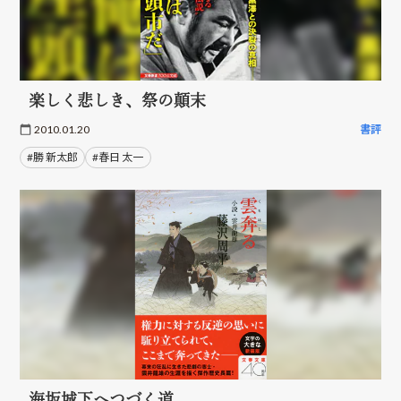
楽しく悲しき、祭の顛末
2010.01.20
書評
#勝 新太郎
#春日 太一
海坂城下へつづく道