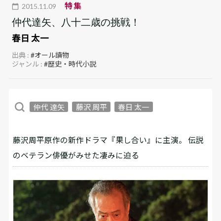
特集
2015.11.09
仲代達矢、八十二歳の挑戦！
春日 太一
出典 :
#オール讀物
ジャンル :
#歴史・時代小説
仲代 達矢
藤沢 周平
春日 太一
藤沢周平原作の新作ドラマ『果し合い』に主演。 伝説
のベテラン俳優がみせた凄みに迫る――