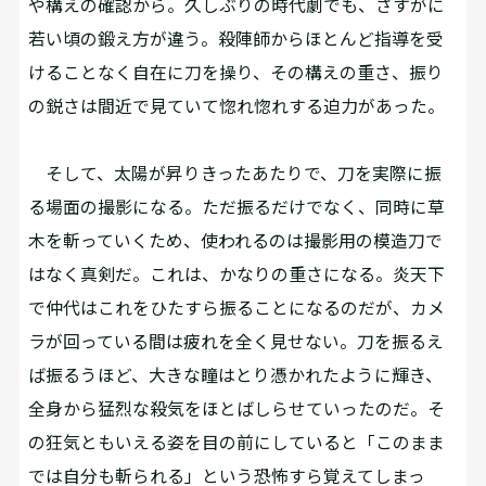
や構えの確認から。久しぶりの時代劇でも、さすがに
若い頃の鍛え方が違う。殺陣師からほとんど指導を受
けることなく自在に刀を操り、その構えの重さ、振り
の鋭さは間近で見ていて惚れ惚れする迫力があった。
そして、太陽が昇りきったあたりで、刀を実際に振
る場面の撮影になる。ただ振るだけでなく、同時に草
木を斬っていくため、使われるのは撮影用の模造刀で
はなく真剣だ。これは、かなりの重さになる。炎天下
で仲代はこれをひたすら振ることになるのだが、カメ
ラが回っている間は疲れを全く見せない。刀を振るえ
ば振るうほど、大きな瞳はとり憑かれたように輝き、
全身から猛烈な殺気をほとばしらせていったのだ。そ
の狂気ともいえる姿を目の前にしていると「このまま
では自分も斬られる」という恐怖すら覚えてしまっ