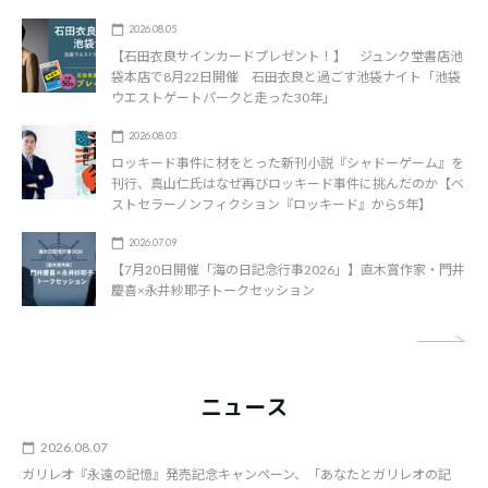
2026.08.05
【石田衣良サインカードプレゼント！】 ジュンク堂書店池
袋本店で8月22日開催 石田衣良と過ごす池袋ナイト「池袋
ウエストゲートパークと走った30年」
2026.08.03
ロッキード事件に材をとった新刊小説『シャドーゲーム』を
刊行、真山仁氏はなぜ再びロッキード事件に挑んだのか【ベ
ストセラーノンフィクション『ロッキード』から5年】
2026.07.09
【7月20日開催「海の日記念行事2026」】直木賞作家・門井
慶喜×永井紗耶子トークセッション
矢
ニュース
2026.08.07
ガリレオ『永遠の記憶』発売記念キャンペーン、「あなたとガリレオの記