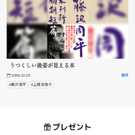
うつくしい後姿が見える本
2006.12.20
書評
#藤沢 周平
#上橋 菜穂子
プレゼント