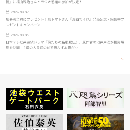
憶」に福山雅治さんとラジオ番組の参加が決定！
2026.08.07
応募者全員にプレゼント！鳥トマトさん『漫画でイけ』発売記念・絵葉書プ
レゼントキャンペーン
2026.08.05
日本テレビ系連続ドラマ『俺たちの箱根駅伝』。原作者の池井戸潤が撮影現
場を訪問…主演の大泉洋の前で思わず本音が!?
矢