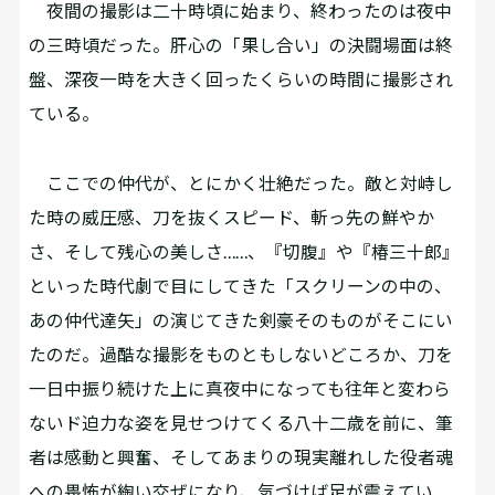
夜間の撮影は二十時頃に始まり、終わったのは夜中
の三時頃だった。肝心の「果し合い」の決闘場面は終
盤、深夜一時を大きく回ったくらいの時間に撮影され
ている。
ここでの仲代が、とにかく壮絶だった。敵と対峙し
た時の威圧感、刀を抜くスピード、斬っ先の鮮やか
さ、そして残心の美しさ……、『切腹』や『椿三十郎』
といった時代劇で目にしてきた「スクリーンの中の、
あの仲代達矢」の演じてきた剣豪そのものがそこにい
たのだ。過酷な撮影をものともしないどころか、刀を
一日中振り続けた上に真夜中になっても往年と変わら
ないド迫力な姿を見せつけてくる八十二歳を前に、筆
者は感動と興奮、そしてあまりの現実離れした役者魂
への畏怖が綯い交ぜになり、気づけば足が震えてい