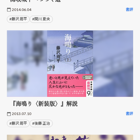
2014.06.04
書評
#藤沢 周平
#関川 夏央
『海鳴り〈新装版〉』解説
2013.07.10
書評
#藤沢 周平
#後藤 正治