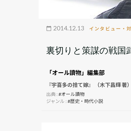
2014.12.13
インタビュー・
裏切りと策謀の戦国
「オール讀物」編集部
『宇喜多の捨て嫁』 （木下昌輝 著
出典 :
#オール讀物
ジャンル :
#歴史・時代小説