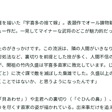
を描いた『宇喜多の捨て嫁』。表題作でオール讀物
ュー作だ。一見してマイナーな武将のどこが魅力的だ
たのがきっかけです。この流派は、隣の人間がいきな
対処法など、裏切りを前提とした技が多く、人間不信
が、開祖の竹内久盛は宇喜多直家に敗北しています。
ごと）に次ぐ謀で敵を滅ぼした梟雄でした。久盛以上
くことではないか、と思うようになったんです」
貝あわせ」）や主君への裏切り（「ぐひんの鼻」）
りを尽くす直家の姿が描かれている。出来事だけを追