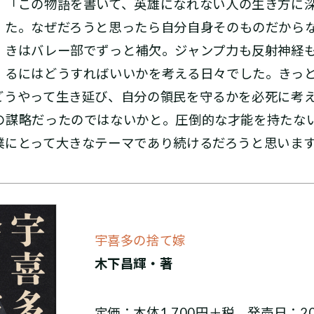
「この物語を書いて、英雄になれない人の生き方に
た。なぜだろうと思ったら自分自身そのものだから
きはバレー部でずっと補欠。ジャンプ力も反射神経
るにはどうすればいいかを考える日々でした。きっ
どうやって生き延び、自分の領民を守るかを必死に考
の謀略だったのではないかと。圧倒的な才能を持たな
僕にとって大きなテーマであり続けるだろうと思いま
宇喜多の捨て嫁
木下昌輝・著
定価：本体1,700円＋税 発売日：20