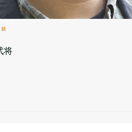
対談
武将
）