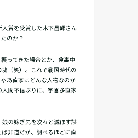
新人賞を受賞した木下昌輝さん
ったのか？
り襲ってきた場合とか、食事中
の塊（笑）。これぞ戦国時代の
じゃあ直家はどんな人物なのか
の人間不信ぶりに、宇喜多直家
、娘の嫁ぎ先を次々と滅ぼす謀
えば非道だが、調べるほどに直