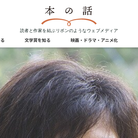
読者と作家を結ぶリボンのようなウェブメディア
知る
文学賞を知る
映画・ドラマ・アニメ化