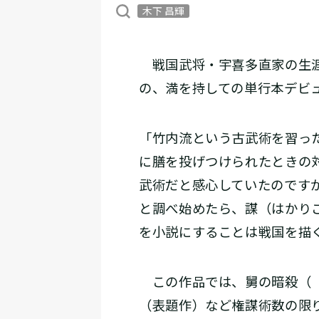
木下 昌輝
戦国武将・宇喜多直家の生涯
の、満を持しての単行本デビ
「竹内流という古武術を習っ
に膳を投げつけられたときの
武術だと感心していたのです
と調べ始めたら、謀（はかり
を小説にすることは戦国を描
この作品では、舅の暗殺（「
（表題作）など権謀術数の限