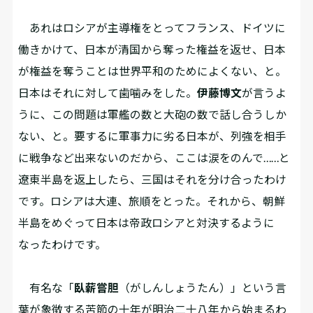
あれはロシアが主導権をとってフランス、ドイツに
働きかけて、日本が清国から奪った権益を返せ、日本
が権益を奪うことは世界平和のためによくない、と。
日本はそれに対して歯噛みをした。
伊藤博文
が言うよ
うに、この問題は軍艦の数と大砲の数で話し合うしか
ない、と。要するに軍事力に劣る日本が、列強を相手
に戦争など出来ないのだから、ここは涙をのんで……と
遼東半島を返上したら、三国はそれを分け合ったわけ
です。ロシアは大連、旅順をとった。それから、朝鮮
半島をめぐって日本は帝政ロシアと対決するように
なったわけです。
有名な「
臥薪嘗胆
（がしんしょうたん）」という言
葉が象徴する苦節の十年が明治二十八年から始まるわ