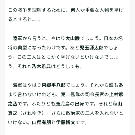
――この戦争を理解するために、何人か重要な人物を挙げ
るとすると……。
陸軍から言うと、やはり
大山巌
でしょう。日本の名
将の典型になったわけです。あと
児玉源太郎
でしょ
う。この二人はとにかく挙げないといけないでしょ
う。それと
乃木希典
はどうしても。
海軍はやはり
東郷平八郎
でしょう。それから誰もあ
まり言わないけれども、第二艦隊の司令長官の
上村彦
之丞
です。ふたりとも鹿児島の出身です。それと
秋山
真之
（さねゆき）。さらに政治家の二人を入れないと
いけない。
山県有朋
と
伊藤博文
です。