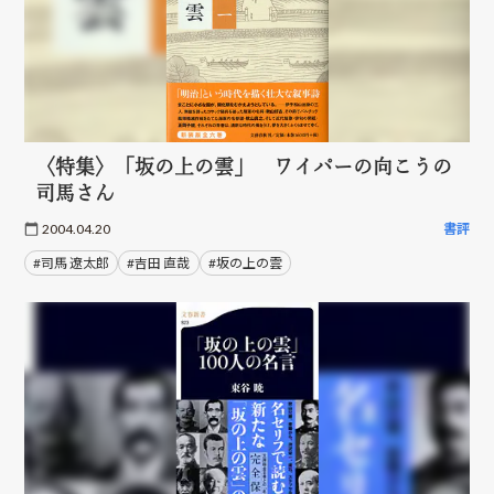
〈特集〉「坂の上の雲」 ワイパーの向こうの
司馬さん
2004.04.20
書評
#司馬 遼太郎
#吉田 直哉
#坂の上の雲