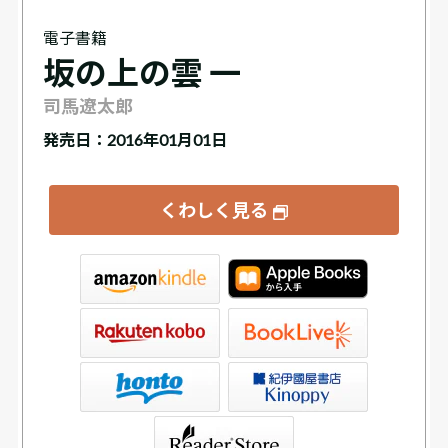
電子書籍
坂の上の雲 一
司馬遼太郎
発売日：2016年01月01日
くわしく見る
tore
ve
書店Kinoppy
e（SONY/ブックリスタ）