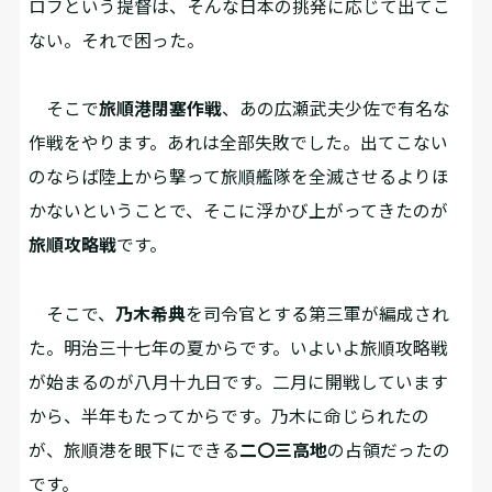
ロフという提督は、そんな日本の挑発に応じて出てこ
ない。それで困った。
そこで
旅順港閉塞作戦
、あの広瀬武夫少佐で有名な
作戦をやります。あれは全部失敗でした。出てこない
のならば陸上から撃って旅順艦隊を全滅させるよりほ
かないということで、そこに浮かび上がってきたのが
旅順攻略戦
です。
そこで、
乃木希典
を司令官とする第三軍が編成され
た。明治三十七年の夏からです。いよいよ旅順攻略戦
が始まるのが八月十九日です。二月に開戦しています
から、半年もたってからです。乃木に命じられたの
が、旅順港を眼下にできる
二〇三高地
の占領だったの
です。