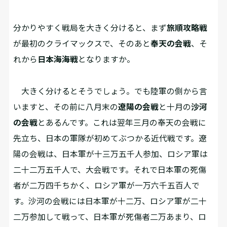
――分かりやすく戦局を大きく分けると、まず
旅順攻略戦
が最初のクライマックスで、そのあと
奉天の会戦
、そ
れから
日本海海戦
となりますか。
大きく分けるとそうでしょう。でも陸軍の側から言
いますと、その前に八月末の
遼陽の会戦
と十月の
沙河
の会戦
とあるんです。これは翌年三月の奉天の会戦に
先立ち、日本の軍隊が初めてぶつかる近代戦です。遼
陽の会戦は、日本軍が十三万五千人参加、ロシア軍は
二十二万五千人で、大会戦です。それで日本軍の死傷
者が二万四千ちかく、ロシア軍が一万六千五百人で
す。沙河の会戦には日本軍が十二万、ロシア軍が二十
二万参加して戦って、日本軍が死傷者二万あまり、ロ