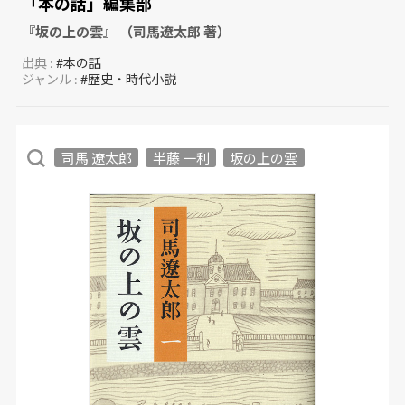
「本の話」編集部
『坂の上の雲』 （司馬遼太郎 著）
出典 :
#本の話
ジャンル :
#歴史・時代小説
司馬 遼太郎
半藤 一利
坂の上の雲