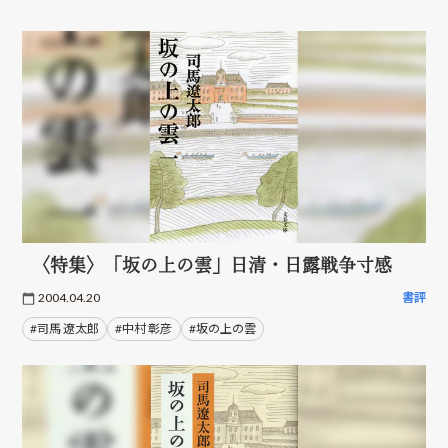
〈特集〉「坂の上の雲」日清・日露戦争寸感
2004.04.20
書評
#司馬 遼太郎
#中村 彰彦
#坂の上の雲