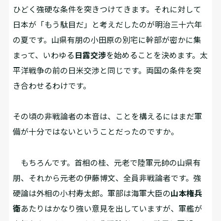
ひどく強硬な条件を突きつけてきます。それに対して
日本が「もう駄目だ」と考えだしたのが明治三十六年
の夏です。山県有朋の小田原の別宅に幹部が密かに集
まって、いわゆる
日露交渉
を始めることを決めます。太
平洋戦争の前の日米交渉と同じです。両国の条件を突
き合わせるわけです。
――その頃の非戦論者の本音は、ことを構えるにはまだ軍
備が十分ではないということだったのですか。
もちろんです。首相の桂、元老で陸軍元帥の山県有
朋、それから元老の伊藤博文、全員非戦論者です。強
硬論は外相の小村寿太郎。軍部は海軍大臣の
山本権兵
衛
あたりはかなり強い意見を出していますが、軍艦が