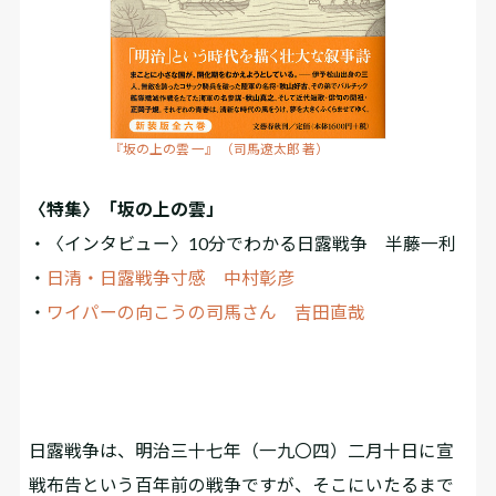
『坂の上の雲 一』 （司馬遼太郎 著）
〈特集〉「坂の上の雲」
・〈インタビュー〉10分でわかる日露戦争 半藤一利
・
日清・日露戦争寸感 中村彰彦
・
ワイパーの向こうの司馬さん 吉田直哉
――日露戦争は、明治三十七年（一九〇四）二月十日に宣
戦布告という百年前の戦争ですが、そこにいたるまで