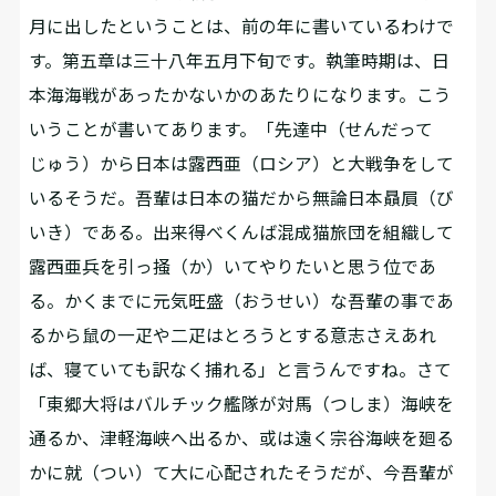
月に出したということは、前の年に書いているわけで
す。第五章は三十八年五月下旬です。執筆時期は、日
本海海戦があったかないかのあたりになります。こう
いうことが書いてあります。「先達中（せんだって
じゅう）から日本は露西亜（ロシア）と大戦争をして
いるそうだ。吾輩は日本の猫だから無論日本贔屓（び
いき）である。出来得べくんば混成猫旅団を組織して
露西亜兵を引っ掻（か）いてやりたいと思う位であ
る。かくまでに元気旺盛（おうせい）な吾輩の事であ
るから鼠の一疋や二疋はとろうとする意志さえあれ
ば、寝ていても訳なく捕れる」と言うんですね。さて
「東郷大将はバルチック艦隊が対馬（つしま）海峡を
通るか、津軽海峡へ出るか、或は遠く宗谷海峡を廻る
かに就（つい）て大に心配されたそうだが、今吾輩が