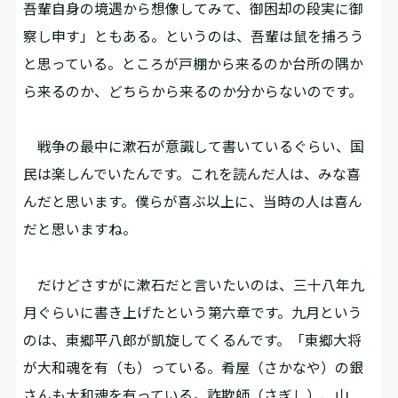
吾輩自身の境遇から想像してみて、御困却の段実に御
察し申す」ともある。というのは、吾輩は鼠を捕ろう
と思っている。ところが戸棚から来るのか台所の隅か
ら来るのか、どちらから来るのか分からないのです。
戦争の最中に漱石が意識して書いているぐらい、国
民は楽しんでいたんです。これを読んだ人は、みな喜
んだと思います。僕らが喜ぶ以上に、当時の人は喜ん
だと思いますね。
だけどさすがに漱石だと言いたいのは、三十八年九
月ぐらいに書き上げたという第六章です。九月という
のは、東郷平八郎が凱旋してくるんです。「東郷大将
が大和魂を有（も）っている。肴屋（さかなや）の銀
さんも大和魂を有っている。詐欺師（さぎし）、山