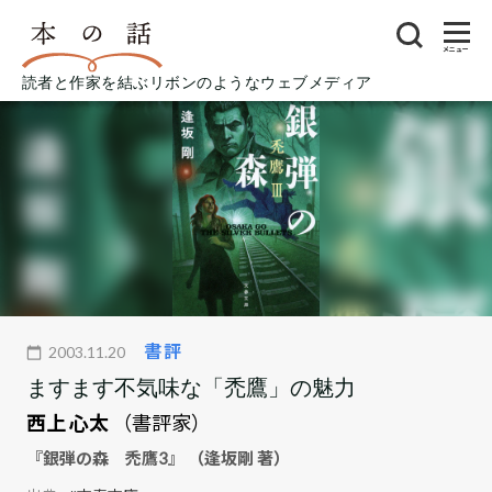
メニュー
読者と作家を結ぶリボンのようなウェブメディア
書評
2003.11.20
ますます不気味な「禿鷹」の魅力
西上 心太
（書評家）
『銀弾の森 禿鷹3』 （逢坂剛 著）