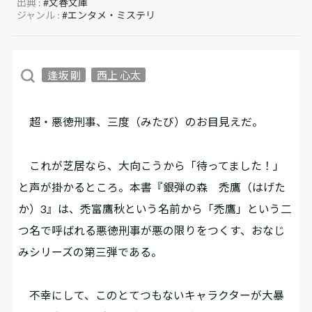
出典 :
#文春文庫
ジャンル :
#エンタメ・ミステリ
逢坂 剛
西上 心太
超・悪徳刑事、三度（みたび）のお目見えだ。
これが芝居なら、大向こうから「待ってました！」
と声が掛かるところ。本書『銀弾の森 禿鷹（はげた
か）3』は、禿富鷹秋という名前から「禿鷹」という二
つ名で呼ばれる悪徳刑事が悪の限りをつくす、おなじ
みシリーズの第三弾である。
不幸にして、このとてつもないキャラクターが大暴