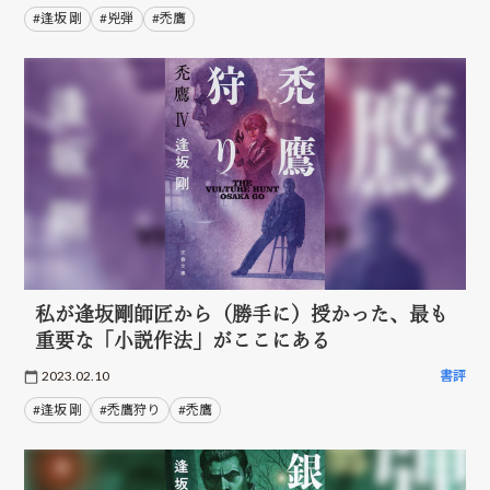
#逢坂 剛
#兇弾
#禿鷹
私が逢坂剛師匠から（勝手に）授かった、最も
重要な「小説作法」がここにある
2023.02.10
書評
#逢坂 剛
#禿鷹狩り
#禿鷹