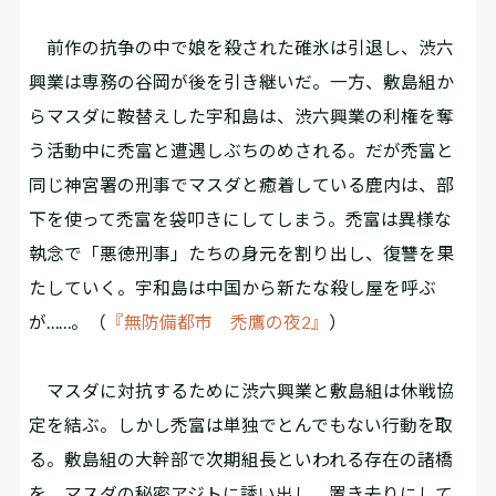
前作の抗争の中で娘を殺された碓氷は引退し、渋六
興業は専務の谷岡が後を引き継いだ。一方、敷島組か
らマスダに鞍替えした宇和島は、渋六興業の利権を奪
う活動中に禿富と遭遇しぶちのめされる。だが禿富と
同じ神宮署の刑事でマスダと癒着している鹿内は、部
下を使って禿富を袋叩きにしてしまう。禿富は異様な
執念で「悪徳刑事」たちの身元を割り出し、復讐を果
たしていく。宇和島は中国から新たな殺し屋を呼ぶ
が……。（
『無防備都市 禿鷹の夜2』
）
マスダに対抗するために渋六興業と敷島組は休戦協
定を結ぶ。しかし禿富は単独でとんでもない行動を取
る。敷島組の大幹部で次期組長といわれる存在の諸橋
を、マスダの秘密アジトに誘い出し、置き去りにして