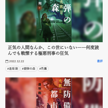
正気の人間なんか、この世にいない――何度読
んでも戦慄する極悪刑事の狂気
2022.12.22
書評
#逢坂 剛
#銀弾の森
#禿鷹