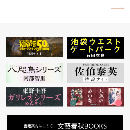
矢
文藝春秋BOOKS
書籍案内はこちら