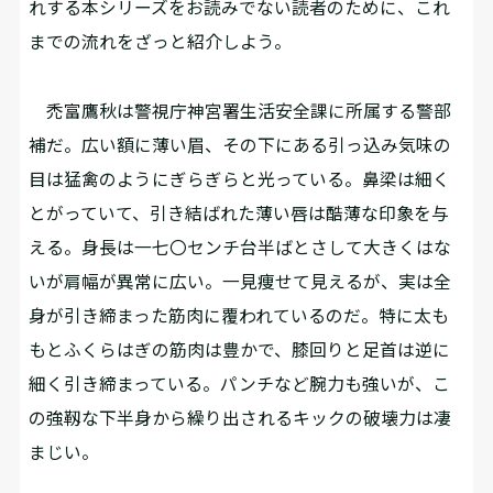
れする本シリーズをお読みでない読者のために、これ
までの流れをざっと紹介しよう。
禿富鷹秋は警視庁神宮署生活安全課に所属する警部
補だ。広い額に薄い眉、その下にある引っ込み気味の
目は猛禽のようにぎらぎらと光っている。鼻梁は細く
とがっていて、引き結ばれた薄い唇は酷薄な印象を与
える。身長は一七〇センチ台半ばとさして大きくはな
いが肩幅が異常に広い。一見痩せて見えるが、実は全
身が引き締まった筋肉に覆われているのだ。特に太も
もとふくらはぎの筋肉は豊かで、膝回りと足首は逆に
細く引き締まっている。パンチなど腕力も強いが、こ
の強靱な下半身から繰り出されるキックの破壊力は凄
まじい。