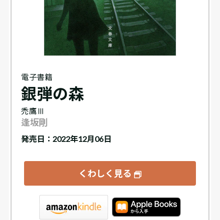
電子書籍
銀弾の森
禿鷹Ⅲ
逢坂剛
発売日：2022年12月06日
くわしく見る
tore