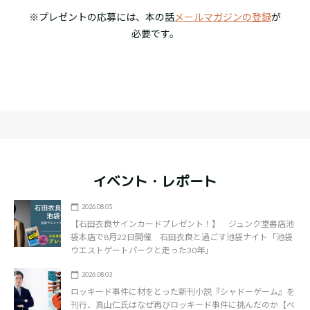
※プレゼントの応募には、本の話
メールマガジンの登録
が
必要です。
イベント・レポート
2026.08.05
【石田衣良サインカードプレゼント！】 ジュンク堂書店池
袋本店で8月22日開催 石田衣良と過ごす池袋ナイト「池袋
ウエストゲートパークと走った30年」
2026.08.03
ロッキード事件に材をとった新刊小説『シャドーゲーム』を
刊行、真山仁氏はなぜ再びロッキード事件に挑んだのか【ベ