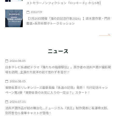
ストセラーノンフィクション『ロッキード』から5年】
2026.07.09
【7月20日開催「海の日記念行事2026」】直木賞作家・門井
慶喜×永井紗耶子トークセッション
矢
ニュース
2026.08.05
日本テレビ系連続ドラマ『俺たちの箱根駅伝』。原作者の池井戸潤が撮影現
場を訪問…主演の大泉洋の前で思わず本音が!?
2026.08.05
東野圭吾ガリレオシリーズ最新長編『永遠の記憶』発売！ 刊行記念キャン
ペーン第3弾「東野圭吾のお気に入りの一文は？」スタート！
2026.07.31
池井戸潤作品が初の舞台化…ミュージカル『民王』制作発表に有澤樟太郎、
別所哲也ら豪華キャストが登壇！