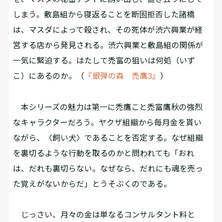
しまう。敷島組から寝返ることを断固拒否した諸橋
は、マスダによって殺され、その死体が渋六興業が経
営する店から発見される。渋六興業と敷島組の関係が
一気に緊迫する。はたして禿富の狙いは何処（いず
こ）にあるのか。（
『銀弾の森 禿鷹3』
）
本シリーズの魅力は第一に禿鷹こと禿富鷹秋の強烈
なキャラクターだろう。ヤクザ組織から毎月金を貰い
ながら、〈飼い犬〉であることを否定する。なぜ組織
を裏切るような行動を取るのかと問われても「おれ
は、だれも裏切らない。なぜなら、だれにも魂を売っ
た覚えがないからだ」とうそぶくのである。
じっさい、月々の金は単なるコンサルタント料と