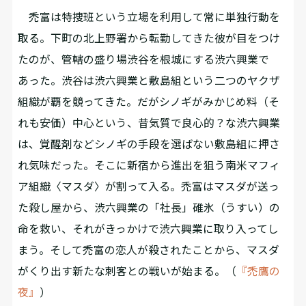
禿富は特捜班という立場を利用して常に単独行動を
取る。下町の北上野署から転勤してきた彼が目をつけ
たのが、管轄の盛り場渋谷を根城にする渋六興業で
あった。渋谷は渋六興業と敷島組という二つのヤクザ
組織が覇を競ってきた。だがシノギがみかじめ料（そ
れも安価）中心という、昔気質で良心的？な渋六興業
は、覚醒剤などシノギの手段を選ばない敷島組に押さ
れ気味だった。そこに新宿から進出を狙う南米マフィ
ア組織〈マスダ〉が割って入る。禿富はマスダが送っ
た殺し屋から、渋六興業の「社長」碓氷（うすい）の
命を救い、それがきっかけで渋六興業に取り入ってし
まう。そして禿富の恋人が殺されたことから、マスダ
がくり出す新たな刺客との戦いが始まる。（
『禿鷹の
夜』
）