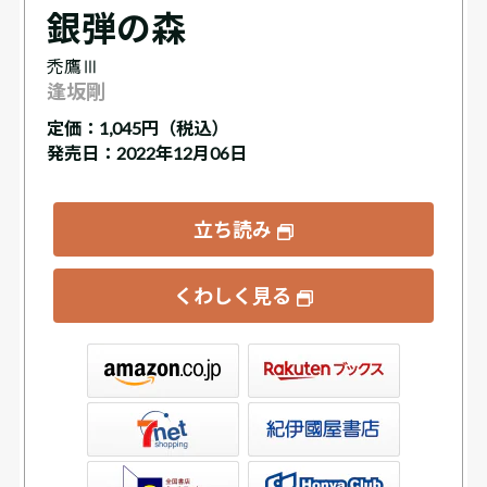
銀弾の森
禿鷹Ⅲ
逢坂剛
定価：
1,045円（税込）
発売日：2022年12月06日
立ち読み
くわしく見る
ックス
屋書店ウェブストア
Club