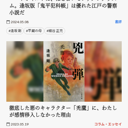
ム。逢坂版「鬼平犯科帳」は優れた江戸の警察
小説だ
2024.05.08
書評
#逢坂 剛
#平蔵の母
#細谷 正充
徹底した悪のキャラクター「禿鷹」に、わたし
が感情移入しなかった理由
2023.05.19
コラム・エッセイ