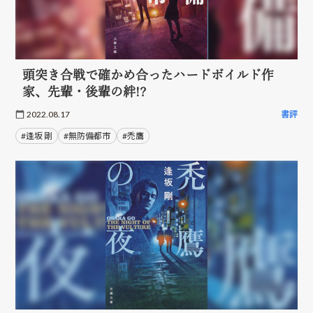
頭突き合戦で確かめ合ったハードボイルド作
家、先輩・後輩の絆!?
2022.08.17
書評
#逢坂 剛
#無防備都市
#禿鷹