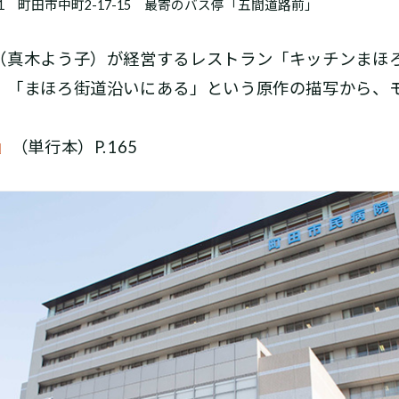
1 町田市中町2-17-15 最寄のバス停「五間道路前」
真木よう子）が経営するレストラン「キッチンまほ
、「まほろ街道沿いにある」という原作の描写から、
』
（単行本）P.165