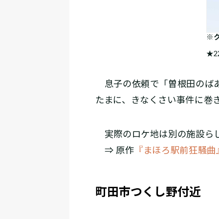
※
★2
息子の依頼で「曽根田のばあ
たまに、きなくさい事件に巻
実際のロケ地は別の施設らし
⇒ 原作
『まほろ駅前狂騒曲
町田市つくし野付近