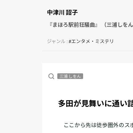
中津川 詔子
『まほろ駅前狂騒曲』 （三浦しをん
ジャンル :
#エンタメ・ミステリ
三浦 しをん
多田が見舞いに通い
ここから先は徒歩圏外のスポ