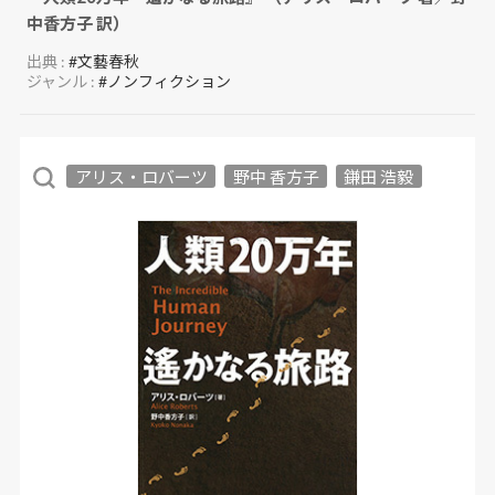
中香方子 訳）
出典 :
#文藝春秋
ジャンル :
#ノンフィクション
アリス・ロバーツ
野中 香方子
鎌田 浩毅