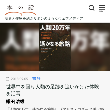
メニュー
読者と作家を結ぶリボンのようなウェブメディア
書評
2013.09.05
世界中を回り人類の足跡を追いかけた体験
を活写
鎌田 浩毅
『人類20万年 遙かなる旅路』 （アリス・ロバーツ 著／野