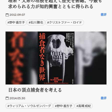
理系・文系の垣根を超えて歴史を俯瞰、今最も
求められる力が知的興奮とともに得られる
2012.09.07
書評
#野中 香方子
#石川 勝也
#クリストファー・ロイド
日本の頂点捕食者を考える
2014.05.30
書評
#ウィリアム・ソウルゼンバーグ
#野中 香方子
#高槻 成紀