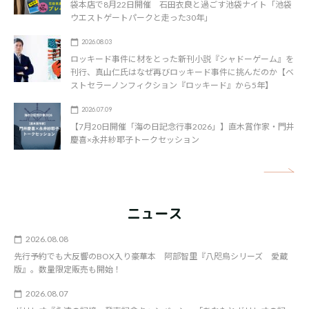
袋本店で8月22日開催 石田衣良と過ごす池袋ナイト「池袋
ウエストゲートパークと走った30年」
2026.08.03
ロッキード事件に材をとった新刊小説『シャドーゲーム』を
刊行、真山仁氏はなぜ再びロッキード事件に挑んだのか【ベ
ストセラーノンフィクション『ロッキード』から5年】
2026.07.09
【7月20日開催「海の日記念行事2026」】直木賞作家・門井
慶喜×永井紗耶子トークセッション
矢
ニュース
2026.08.08
先行予約でも大反響のBOX入り豪華本 阿部智里『八咫烏シリーズ 愛蔵
版』。数量限定販売も開始！
2026.08.07