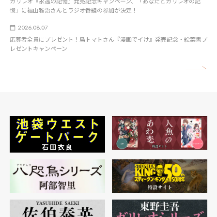
ガリレオ『永遠の記憶』発売記念キャンペーン、「あなたとガリレオの記
憶」に福山雅治さんとラジオ番組の参加が決定！
2026.08.07
応募者全員にプレゼント！鳥トマトさん『漫画でイけ』発売記念・絵葉書プ
レゼントキャンペーン
矢