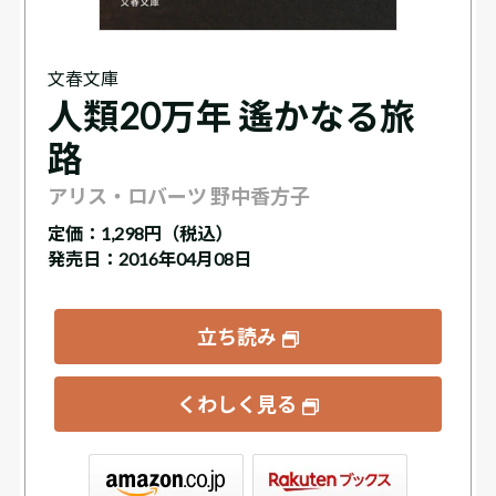
文春文庫
人類20万年 遙かなる旅
路
アリス・ロバーツ 野中香方子
定価：
1,298円（税込）
発売日：2016年04月08日
立ち読み
くわしく見る
ックス