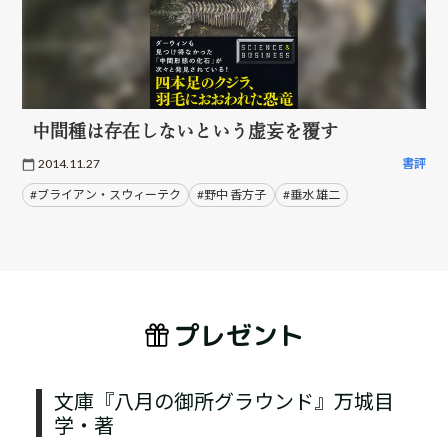
中間種は存在しないという虚妄を覆す
2014.11.27
書評
#ブライアン・スウィーテク
#野中 香方子
#垂水 雄二
プレゼント
文庫『八月の御所グラウンド』万城目
学・著