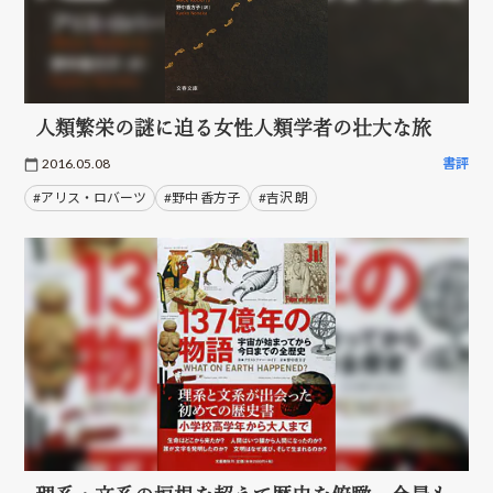
人類繁栄の謎に迫る女性人類学者の壮大な旅
2016.05.08
書評
#アリス・ロバーツ
#野中 香方子
#吉沢 朗