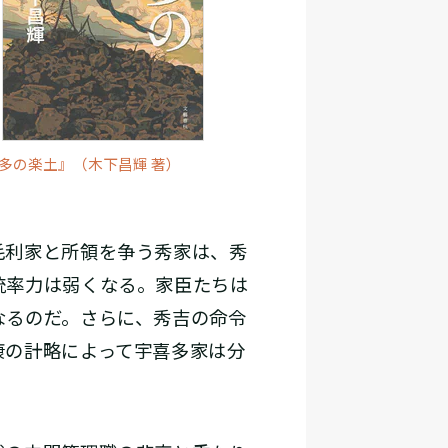
多の楽土』（木下昌輝 著）
毛利家と所領を争う秀家は、秀
統率力は弱くなる。家臣たちは
なるのだ。さらに、秀吉の命令
康の計略によって宇喜多家は分