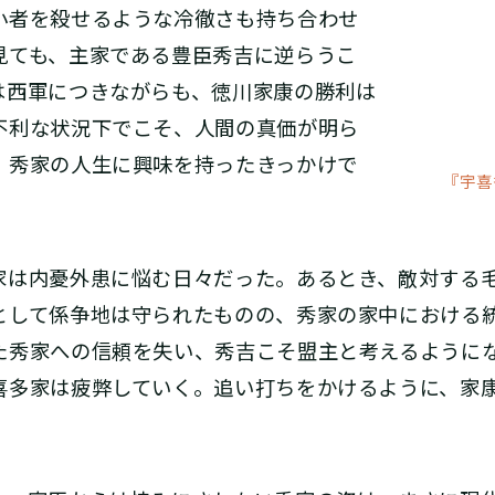
小者を殺せるような冷徹さも持ち合わせ
見ても、主家である豊臣秀吉に逆らうこ
は西軍につきながらも、徳川家康の勝利は
不利な状況下でこそ、人間の真価が明ら
、秀家の人生に興味を持ったきっかけで
『宇喜
は内憂外患に悩む日々だった。あるとき、敵対する
として係争地は守られたものの、秀家の家中における
た秀家への信頼を失い、秀吉こそ盟主と考えるように
喜多家は疲弊していく。追い打ちをかけるように、家