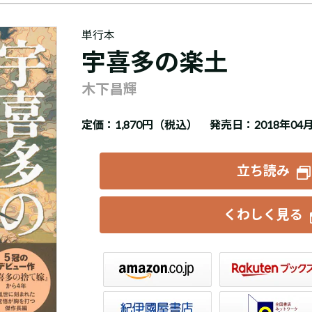
単行本
宇喜多の楽土
木下昌輝
定価：
1,870円（税込）
発売日：2018年04
立ち読み
くわしく見る
楽天ブックス
セブンネット
トア
e-hon
HonyaClub