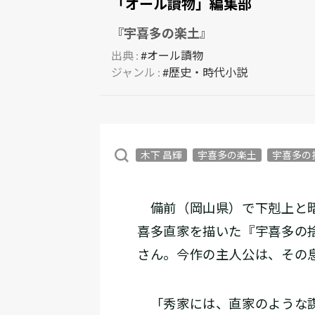
「オール讀物」編集部
『宇喜多の楽土』
出典 :
#オール讀物
ジャンル :
#歴史・時代小説
木下 昌輝
宇喜多の楽土
宇喜多の
備前（岡山県）で下剋上と暗
喜多直家を描いた『宇喜多の
さん。今作の主人公は、その
「秀家には、直家のような謀