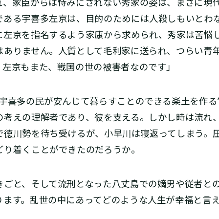
、家臣からは恃みにされない秀家の姿は、まさに現
である宇喜多左京は、目的のためには人殺しもいとわ
に左京を指名するよう家康から求められ、秀家は苦悩
はありません。人質として毛利家に送られ、つらい青
、左京もまた、戦国の世の被害者なのです」
宇喜多の民が安んじて暮らすことのできる楽土を作る
の考えの理解者であり、彼を支える。しかし時は流れ
で徳川勢を待ち受けるが、小早川は寝返ってしまう。
どり着くことができたのだろうか。
ごと、そして流刑となった八丈島での嫡男や従者と
ります。乱世の中にあってどのような人生が幸福と言