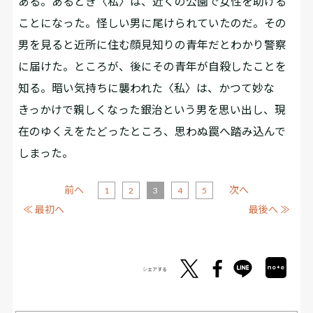
ある。あるとき〈私〉は、近くの公園で女性を助ける
ことになった。怪しい男に尾けられていたのだ。その
男を見ると近所に住む顔見知りの青年だとわかり警察
に届けた。ところが、後にその青年が自殺したことを
知る。暗い気持ちに襲われた〈私〉は、かつて妙な
きっかけで親しくなった銀治という男を思い出し、現
在のゆくえをたどったところ、思わぬ罠へ踏み込んで
しまった。
前へ
次へ
1
2
3
4
5
≪ 最初へ
最後へ ≫
シェアする