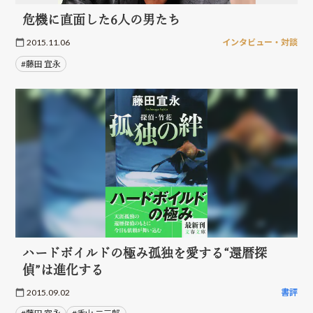
危機に直面した6人の男たち
2015.11.06
インタビュー・対談
#藤田 宜永
ハードボイルドの極み孤独を愛する“還暦探
偵”は進化する
2015.09.02
書評