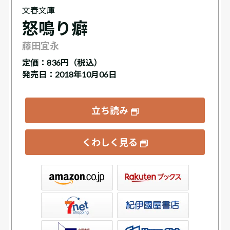
文春文庫
怒鳴り癖
藤田宜永
定価：
836円（税込）
発売日：2018年10月06日
立ち読み
くわしく見る
ックス
屋書店ウェブストア
Club