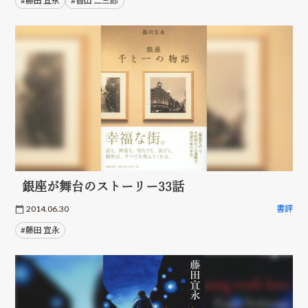
#藤田 宜永
#香山 二三郎
銀座が舞台のストーリー33話
2014.06.30
書評
#藤田 宜永