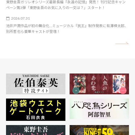
東野圭吾ガリレオシリーズ最新長編『永遠の記憶』発売！ 刊行記念キャン
ペーン第3弾「東野圭吾のお気に入りの一文は？」スタート！
2026.07.31
池井戸潤作品が初の舞台化…ミュージカル『民王』制作発表に有澤樟太郎、
別所哲也ら豪華キャストが登壇！
矢