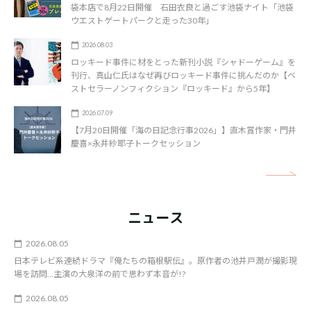
袋本店で8月22日開催 石田衣良と過ごす池袋ナイト「池袋
ウエストゲートパークと走った30年」
2026.08.03
ロッキード事件に材をとった新刊小説『シャドーゲーム』を
刊行、真山仁氏はなぜ再びロッキード事件に挑んだのか【ベ
ストセラーノンフィクション『ロッキード』から5年】
2026.07.09
【7月20日開催「海の日記念行事2026」】直木賞作家・門井
慶喜×永井紗耶子トークセッション
矢
ニュース
2026.08.05
日本テレビ系連続ドラマ『俺たちの箱根駅伝』。原作者の池井戸潤が撮影現
場を訪問…主演の大泉洋の前で思わず本音が!?
2026.08.05