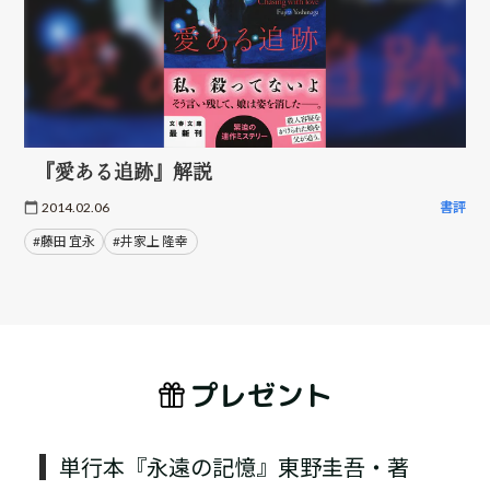
『愛ある追跡』解説
2014.02.06
書評
#藤田 宜永
#井家上 隆幸
プレゼント
単行本『永遠の記憶』東野圭吾・著