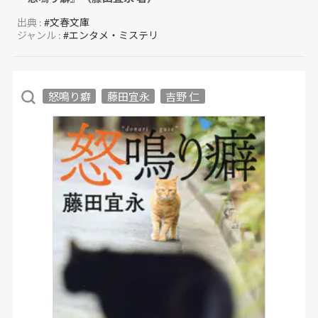
出典 :
#文春文庫
ジャンル :
#エンタメ・ミステリ
怒鳴り癖
藤田宜永
吉野 仁