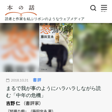
メニュー
読者と作家を結ぶリボンのようなウェブメディア
書評
2018.10.31
まるで我が事のようにハラハラしながら読
む「中年の危機」
吉野 仁
（書評家）
『怒鳴り癖』（藤田宜永 著）