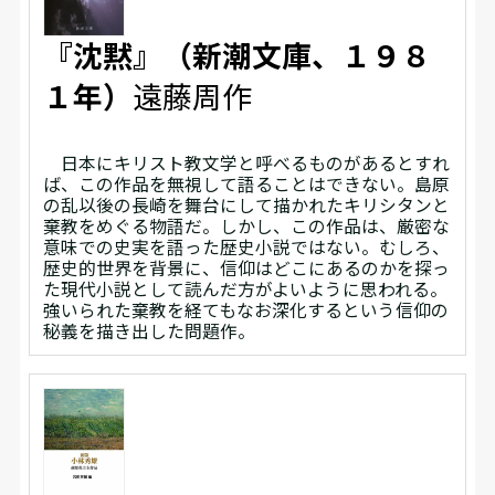
『沈黙』（新潮文庫、１９８
１年）
遠藤周作
日本にキリスト教文学と呼べるものがあるとすれ
ば、この作品を無視して語ることはできない。島原
の乱以後の長崎を舞台にして描かれたキリシタンと
棄教をめぐる物語だ。しかし、この作品は、厳密な
意味での史実を語った歴史小説ではない。むしろ、
歴史的世界を背景に、信仰はどこにあるのかを探っ
た現代小説として読んだ方がよいように思われる。
強いられた棄教を経てもなお深化するという信仰の
秘義を描き出した問題作。