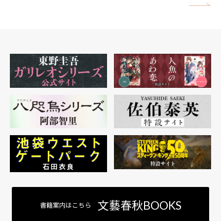
矢
文藝春秋BOOKS
書籍案内はこちら