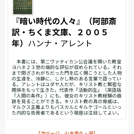
『暗い時代の人々』（阿部斎
訳・ちくま文庫、２００５
年）
ハンナ・アレント
本書には、第二ヴァティカン公会議を開いた教皇
ヨハネ２３世の端的な評伝が収められている。それ
まで閉ざされがちだった門を広く開こうとした人物
の生涯を、冷静に、しかし熱のある言葉で語ってい
る。アレントはユダヤ人だが、キリスト教と緊密な
関係をもって生きた。代表作『活動的生』（英語版
『人間の条件』）にも、彼女のキリスト教経験の痕
跡を見ることができる。キリスト教の真の脅威は、
マルクス主義よりもパスカルとキルケゴールといっ
た内的な告発者であるという視座は注目してよい。
【次ページ 山本芳久・選】