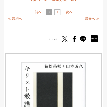
前へ
次へ
1
2
≪ 最初へ
最後へ ≫
シェアする