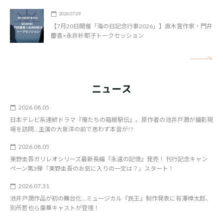
2026.07.09
【7月20日開催「海の日記念行事2026」】直木賞作家・門井
慶喜×永井紗耶子トークセッション
矢
ニュース
2026.08.05
日本テレビ系連続ドラマ『俺たちの箱根駅伝』。原作者の池井戸潤が撮影現
場を訪問…主演の大泉洋の前で思わず本音が!?
2026.08.05
東野圭吾ガリレオシリーズ最新長編『永遠の記憶』発売！ 刊行記念キャン
ペーン第3弾「東野圭吾のお気に入りの一文は？」スタート！
2026.07.31
池井戸潤作品が初の舞台化…ミュージカル『民王』制作発表に有澤樟太郎、
別所哲也ら豪華キャストが登壇！