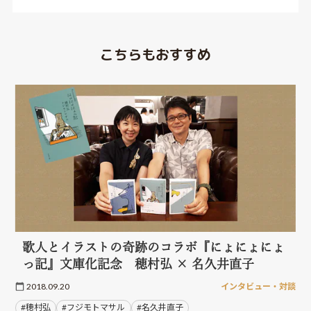
こちらもおすすめ
歌人とイラストの奇跡のコラボ『にょにょにょ
っ記』文庫化記念 穂村弘 × 名久井直子
2018.09.20
インタビュー・対談
#穂村弘
#フジモトマサル
#名久井直子