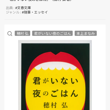
出典 :
#文春文庫
ジャンル :
#随筆・エッセイ
穂村 弘
君がいない夜のごはん
本上まなみ