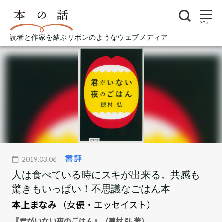
メニュー
読者と作家を結ぶリボンのようなウェブメディア
書評
2019.03.06
人は食べている時にスキが出来る。共感も
驚きもいっぱい！不思議なごはん本
本上まなみ
（女優・エッセイスト）
『君がいない夜のごはん』（穂村 弘 著）