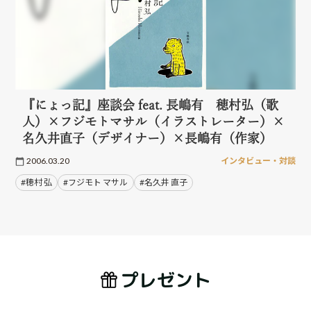
『にょっ記』座談会 feat. 長嶋有 穂村弘（歌
人）×フジモトマサル（イラストレーター）×
名久井直子（デザイナー）×長嶋有（作家）
2006.03.20
インタビュー・対談
#穂村 弘
#フジモト マサル
#名久井 直子
プレゼント