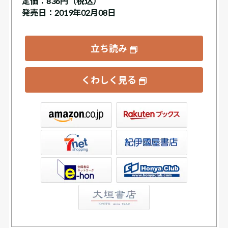
定価：
836円（税込）
発売日：2019年02月08日
立ち読み
くわしく見る
ックス
屋書店ウェブストア
Club