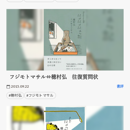
フジモトマサル⇔穂村弘 往復質問状
2015.09.22
書評
#穂村 弘
#フジモト マサル