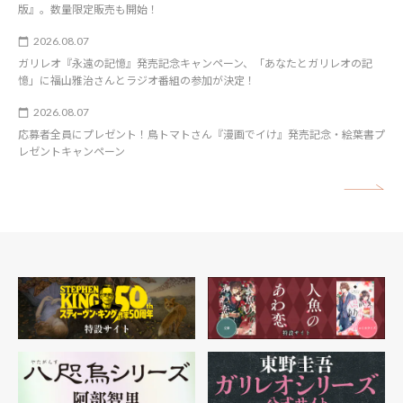
版』。数量限定販売も開始！
2026.08.07
ガリレオ『永遠の記憶』発売記念キャンペーン、「あなたとガリレオの記
憶」に福山雅治さんとラジオ番組の参加が決定！
2026.08.07
応募者全員にプレゼント！鳥トマトさん『漫画でイけ』発売記念・絵葉書プ
レゼントキャンペーン
矢