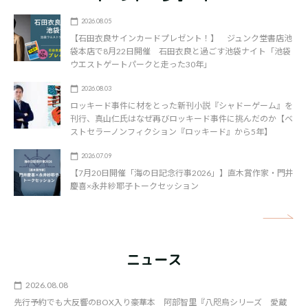
2026.08.05
【石田衣良サインカードプレゼント！】 ジュンク堂書店池
袋本店で8月22日開催 石田衣良と過ごす池袋ナイト「池袋
ウエストゲートパークと走った30年」
2026.08.03
ロッキード事件に材をとった新刊小説『シャドーゲーム』を
刊行、真山仁氏はなぜ再びロッキード事件に挑んだのか【ベ
ストセラーノンフィクション『ロッキード』から5年】
2026.07.09
【7月20日開催「海の日記念行事2026」】直木賞作家・門井
慶喜×永井紗耶子トークセッション
矢
ニュース
2026.08.08
先行予約でも大反響のBOX入り豪華本 阿部智里『八咫烏シリーズ 愛蔵