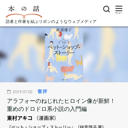
メニュー
読者と作家を結ぶリボンのようなウェブメディア
書評
2019.07.02
アラフォーのねじれたヒロイン像が新鮮！
重めのドロドロ系小説の入門編
東村アキコ
（漫画家）
『ペット・ショップ・ストーリー』（林真理子 著）