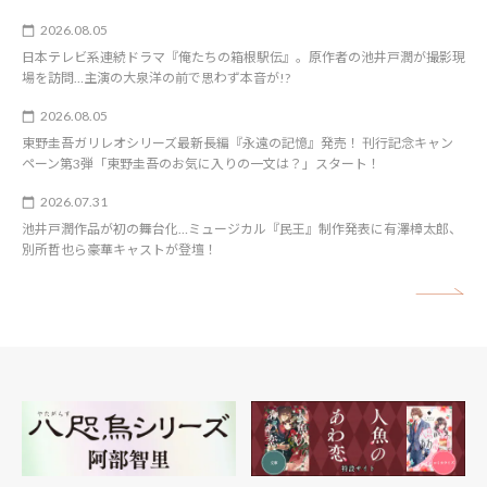
2026.08.05
日本テレビ系連続ドラマ『俺たちの箱根駅伝』。原作者の池井戸潤が撮影現
場を訪問…主演の大泉洋の前で思わず本音が!?
2026.08.05
東野圭吾ガリレオシリーズ最新長編『永遠の記憶』発売！ 刊行記念キャン
ペーン第3弾「東野圭吾のお気に入りの一文は？」スタート！
2026.07.31
池井戸潤作品が初の舞台化…ミュージカル『民王』制作発表に有澤樟太郎、
別所哲也ら豪華キャストが登壇！
矢