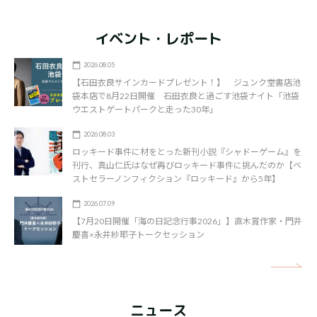
イベント・レポート
2026.08.05
【石田衣良サインカードプレゼント！】 ジュンク堂書店池
袋本店で8月22日開催 石田衣良と過ごす池袋ナイト「池袋
ウエストゲートパークと走った30年」
2026.08.03
ロッキード事件に材をとった新刊小説『シャドーゲーム』を
刊行、真山仁氏はなぜ再びロッキード事件に挑んだのか【ベ
ストセラーノンフィクション『ロッキード』から5年】
2026.07.09
【7月20日開催「海の日記念行事2026」】直木賞作家・門井
慶喜×永井紗耶子トークセッション
矢
ニュース