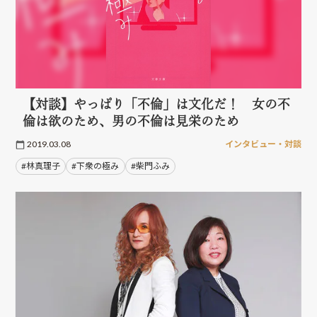
【対談】やっぱり「不倫」は文化だ！ 女の不
倫は欲のため、男の不倫は見栄のため
2019.03.08
インタビュー・対談
#林真理子
#下衆の極み
#柴門ふみ