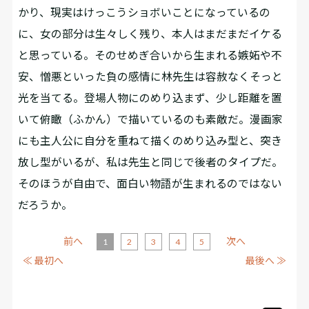
かり、現実はけっこうショボいことになっているの
に、女の部分は生々しく残り、本人はまだまだイケる
と思っている。そのせめぎ合いから生まれる嫉妬や不
安、憎悪といった負の感情に林先生は容赦なくそっと
光を当てる。登場人物にのめり込まず、少し距離を置
いて俯瞰（ふかん）で描いているのも素敵だ。漫画家
にも主人公に自分を重ねて描くのめり込み型と、突き
放し型がいるが、私は先生と同じで後者のタイプだ。
そのほうが自由で、面白い物語が生まれるのではない
だろうか。
前へ
次へ
1
2
3
4
5
≪ 最初へ
最後へ ≫