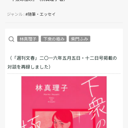
ジャンル :
#随筆・エッセイ
林真理子
下衆の極み
柴門ふみ
（「週刊文春」二〇一六年五月五日・十二日号掲載の
対談を再録しました）