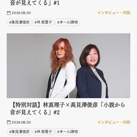
音が見えてくる」#1
2018.08.30
インタビュー・対談
#髙見澤俊彦
#林 真理子
#オール讀物
【特別対談】林真理子×髙見澤俊彦「小説から
音が見えてくる」#2
2018.08.30
インタビュー・対談
#髙見澤俊彦
#林 真理子
#オール讀物