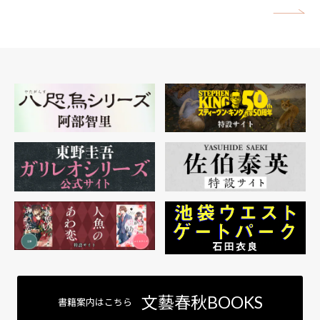
矢
文藝春秋BOOKS
書籍案内はこちら