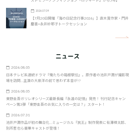
ストセラーノンフィクション『ロッキード』から5年】
2026.07.09
【7月20日開催「海の日記念行事2026」】直木賞作家・門井
慶喜×永井紗耶子トークセッション
矢
ニュース
2026.08.05
日本テレビ系連続ドラマ『俺たちの箱根駅伝』。原作者の池井戸潤が撮影現
場を訪問…主演の大泉洋の前で思わず本音が!?
2026.08.05
東野圭吾ガリレオシリーズ最新長編『永遠の記憶』発売！ 刊行記念キャン
ペーン第3弾「東野圭吾のお気に入りの一文は？」スタート！
2026.07.31
池井戸潤作品が初の舞台化…ミュージカル『民王』制作発表に有澤樟太郎、
別所哲也ら豪華キャストが登壇！