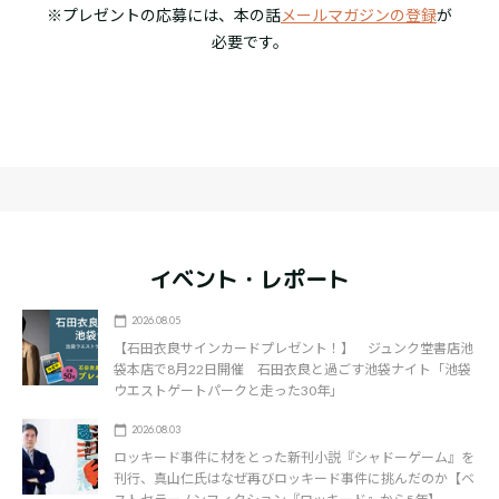
※プレゼントの応募には、本の話
メールマガジンの登録
が
必要です。
イベント・レポート
2026.08.05
【石田衣良サインカードプレゼント！】 ジュンク堂書店池
袋本店で8月22日開催 石田衣良と過ごす池袋ナイト「池袋
ウエストゲートパークと走った30年」
2026.08.03
ロッキード事件に材をとった新刊小説『シャドーゲーム』を
刊行、真山仁氏はなぜ再びロッキード事件に挑んだのか【ベ