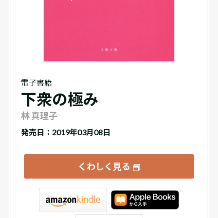
電子書籍
下衆の極み
林 真理子
発売日：2019年03月08日
くわしく見る
tore