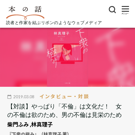
メニュー
読者と作家を結ぶリボンのようなウェブメディア
インタビュー・対談
2019.03.08
【対談】やっぱり「不倫」は文化だ！ 女
の不倫は欲のため、男の不倫は見栄のため
柴門ふみ
,
林真理子
『下衆の極み』（林真理子 著）