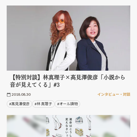
【特別対談】林真理子×髙見澤俊彦「小説から
音が見えてくる」#3
2018.08.30
インタビュー・対談
#髙見澤俊彦
#林 真理子
#オール讀物