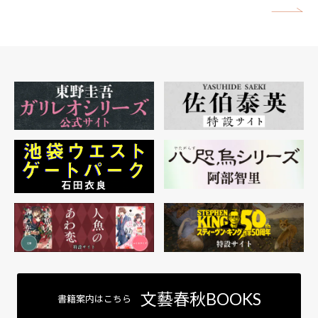
矢
文藝春秋BOOKS
書籍案内はこちら