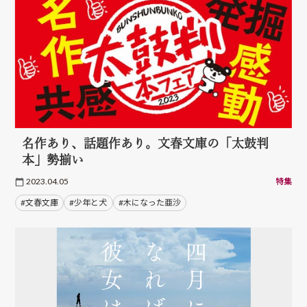
名作あり、話題作あり。文春文庫の「太鼓判
本」勢揃い
2023.04.05
特集
#文春文庫
#少年と犬
#木になった亜沙