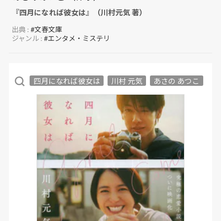
『四月になれば彼女は』（川村元気 著）
出典 :
#文春文庫
ジャンル :
#エンタメ・ミステリ
四月になれば彼女は
川村 元気
あさの あつこ