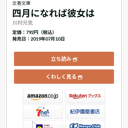
文春文庫
四月になれば彼女は
川村元気
定価：
792円（税込）
発売日：2019年07月10日
立ち読み
くわしく見る
ックス
屋書店ウェブストア
Club