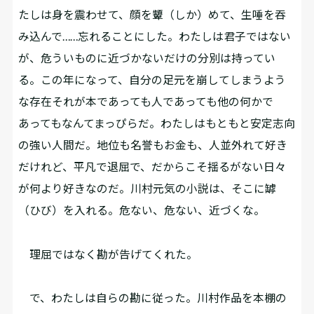
たしは身を震わせて、顔を顰（しか）めて、生唾を吞
み込んで……忘れることにした。わたしは君子ではない
が、危ういものに近づかないだけの分別は持ってい
る。この年になって、自分の足元を崩してしまうよう
な存在――それが本であっても人であっても他の何かで
あっても――なんてまっぴらだ。わたしはもともと安定志向
の強い人間だ。地位も名誉もお金も、人並外れて好き
だけれど、平凡で退屈で、だからこそ揺るがない日々
が何より好きなのだ。川村元気の小説は、そこに罅
（ひび）を入れる。危ない、危ない、近づくな。
理屈ではなく勘が告げてくれた。
で、わたしは自らの勘に従った。川村作品を本棚の