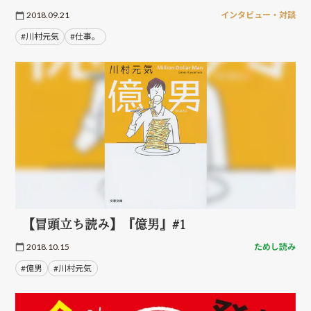
2018.09.21
インタビュー・対談
#川村元気
#仕事。
【冒頭立ち読み】『億男』#1
2018.10.15
ためし読み
#億男
#川村元気