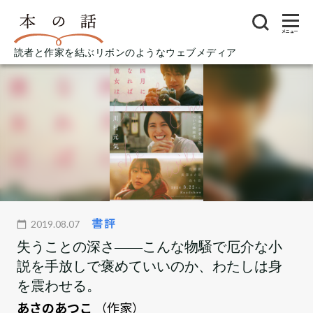
メニュー
読者と作家を結ぶリボンのようなウェブメディア
書評
2019.08.07
失うことの深さ――こんな物騒で厄介な小
説を手放しで褒めていいのか、わたしは身
を震わせる。
あさのあつこ
（作家）