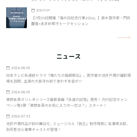
2026.07.09
【7月20日開催「海の日記念行事2026」】直木賞作家・門井
慶喜×永井紗耶子トークセッション
矢
ニュース
2026.08.05
日本テレビ系連続ドラマ『俺たちの箱根駅伝』。原作者の池井戸潤が撮影現
場を訪問…主演の大泉洋の前で思わず本音が!?
2026.08.05
東野圭吾ガリレオシリーズ最新長編『永遠の記憶』発売！ 刊行記念キャン
ペーン第3弾「東野圭吾のお気に入りの一文は？」スタート！
2026.07.31
池井戸潤作品が初の舞台化…ミュージカル『民王』制作発表に有澤樟太郎、
別所哲也ら豪華キャストが登壇！