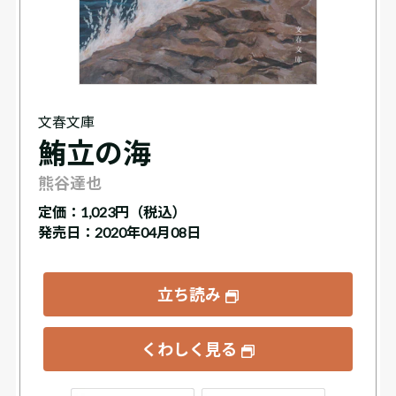
文春文庫
鮪立の海
熊谷達也
定価：
1,023円（税込）
発売日：2020年04月08日
立ち読み
くわしく見る