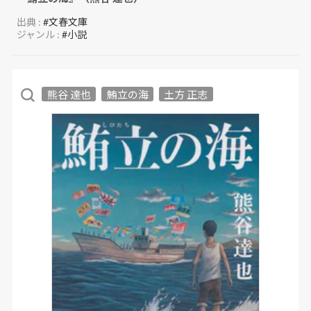
出典 :
#文春文庫
ジャンル :
#小説
熊谷 達也
鮪立の海
土方 正志