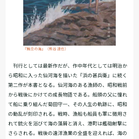
『鮪立の海』（熊谷 達也）
刊行としては最新作だが、作中年代としては明治か
ら昭和に入った仙河海を描いた『浜の甚兵衛』に続く
第二作が本書となる。仙河海のある漁師の、昭和戦前
から戦後にかけての成長物語である。船頭の父に憧れ
て船に乗り組んだ菊田守一、その人生の軌跡に、昭和
の動乱が刻印される。戦時、漁船も船員も軍に徴用さ
れて銃火を浴びて海の藻屑と消え、港町は艦砲射撃に
さらされる。戦後の遠洋漁業の全盛を迎えれば、海の