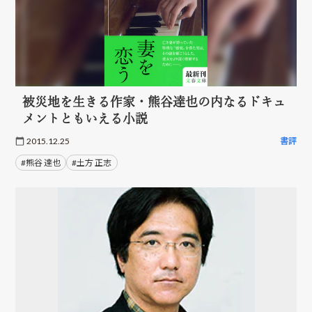
被災地を生きる作家・熊谷達也の内なるドキュ
メントともいえる小説
2015.12.25
書評
#熊谷 達也
#土方 正志