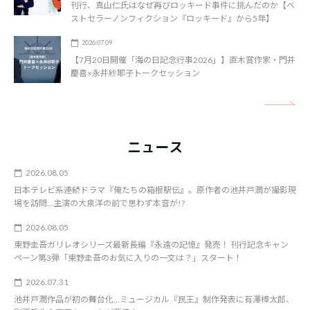
刊行、真山仁氏はなぜ再びロッキード事件に挑んだのか【ベ
ストセラーノンフィクション『ロッキード』から5年】
2026.07.09
【7月20日開催「海の日記念行事2026」】直木賞作家・門井
慶喜×永井紗耶子トークセッション
矢
ニュース
2026.08.05
日本テレビ系連続ドラマ『俺たちの箱根駅伝』。原作者の池井戸潤が撮影現
場を訪問…主演の大泉洋の前で思わず本音が!?
2026.08.05
東野圭吾ガリレオシリーズ最新長編『永遠の記憶』発売！ 刊行記念キャン
ペーン第3弾「東野圭吾のお気に入りの一文は？」スタート！
2026.07.31
池井戸潤作品が初の舞台化…ミュージカル『民王』制作発表に有澤樟太郎、