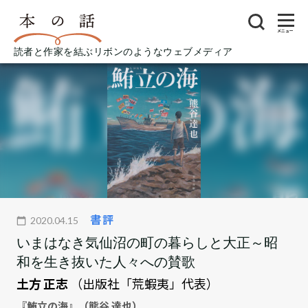
メニュー
読者と作家を結ぶリボンのようなウェブメディア
書評
2020.04.15
いまはなき気仙沼の町の暮らしと大正～昭
和を生き抜いた人々への賛歌
土方 正志
（出版社「荒蝦夷」代表）
『鮪立の海』（熊谷 達也）