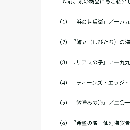
以前、別の機会にもご紹介し
（1）『浜の甚兵衛』／一八九
（2）『鮪立（しびたち）の
（3）『リアスの子』／一九
（4）『ティーンズ・エッジ
（5）『微睡みの海』／二〇
（6）『希望の海 仙河海叙