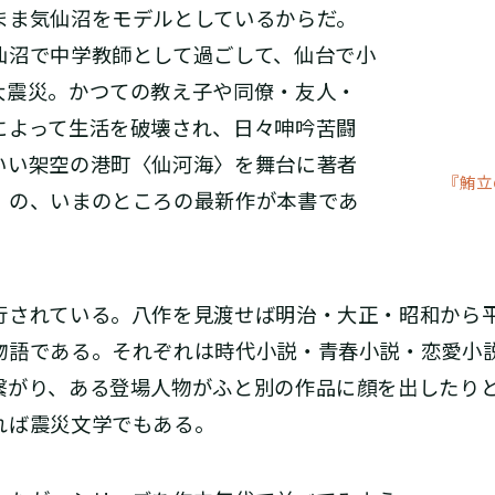
まま気仙沼をモデルとしているからだ。
仙沼で中学教師として過ごして、仙台で小
大震災。かつての教え子や同僚・友人・
によって生活を破壊され、日々呻吟苦闘
いい架空の港町〈仙河海〉を舞台に著者
『鮪立
」の、いまのところの最新作が本書であ
されている。八作を見渡せば明治・大正・昭和から
物語である。それぞれは時代小説・青春小説・恋愛小
繋がり、ある登場人物がふと別の作品に顔を出したり
れば震災文学でもある。