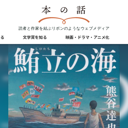
読者と作家を結ぶリボンのようなウェブメディア
知る
文学賞を知る
映画・ドラマ・アニメ化