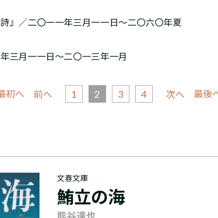
の詩』／二〇一一年三月一一日～二〇六〇年夏
一年三月一一日～二〇一三年一月
 最初へ
1
2
3
4
最後へ
前へ
次へ
文春文庫
鮪立の海
熊谷達也