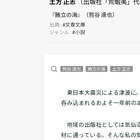
土方 正志
（出版社「荒蝦夷」代
『鮪立の海』（熊谷 達也）
出典 :
#文春文庫
ジャンル :
#小説
熊谷 達也
鮪立の海
土方 正志
東日本大震災による津波に、
呑み込まれるおよそ一年前の
地域の出版社としては気仙沼
材に通っている。そんな私の