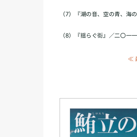
（7）『潮の音、空の青、海
（8）『揺らぐ街』／二〇一
≪