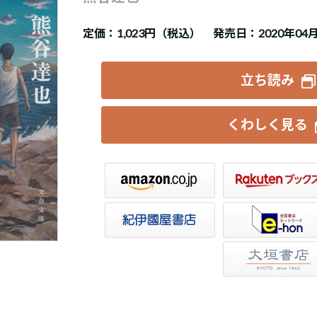
定価：
1,023円（税込）
発売日：2020年04
立ち読み
くわしく見る
楽天ブックス
セブンネット
トア
e-hon
HonyaClub
大垣書店