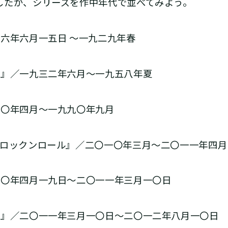
たが、シリーズを作中年代で並べてみよう。
六年六月一五日 ～一九二九年春
海』／一九三二年六月～一九五八年夏
九〇年四月～一九九〇年九月
・ロックンロール』／二〇一〇年三月～二〇一一年四月
一〇年四月一九日～二〇一一年三月一〇日
景』／二〇一一年三月一〇日～二〇一二年八月一〇日