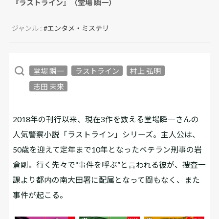
『ラストライン』（堂場 瞬一）
ジャンル :
#エンタメ・ミステリ
堂場 瞬一
ラストライン
村上 弘明
志田 未来
2018年の刊行以来、現在3作を数える堂場瞬一さんの
人気警察小説「ラストライン」シリーズ。主人公は、
50歳を迎えて定年まで10年となったベテラン刑事の岩
倉剛。行く先々で“事件を呼ぶ”と言われる彼が、捜査一
課より都内の南大田署に配属となって間もなく、また
事件が起こる――。