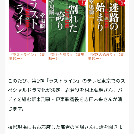
『ラストライン』（堂
『割れた誇り』（堂場
『迷路の始まり』（堂
場 瞬一）
瞬一）
場 瞬一）
このたび、第1作『ラストライン』のテレビ東京でのス
ペシャルドラマ化が決定。岩倉役を村上弘明さん、バ
ディを組む新米刑事・伊東彩香役を志田未来さんが演
じます。
撮影現場にもお邪魔した著者の堂場さんに話を聞きま