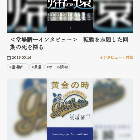
＜堂場瞬一インタビュー＞ 転勤を志願した同
期の死を探る
2019.05.16
インタビュー・対談
#堂場瞬一
#帰還
#オール讀物