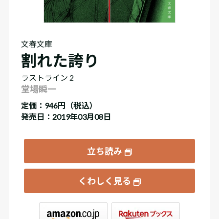
文春文庫
割れた誇り
ラストライン 2
堂場瞬一
定価：
946円（税込）
発売日：2019年03月08日
立ち読み
くわしく見る
ックス