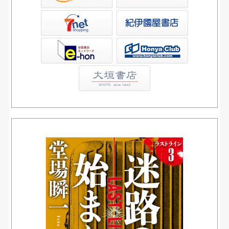
屋書店ウェブストア
Club