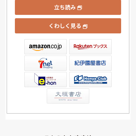
立ち読み
くわしく見る
ックス
屋書店ウェブストア
Club