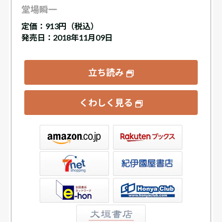
堂場瞬一
定価：
913円（税込）
発売日：2018年11月09日
立ち読み
くわしく見る
ックス
屋書店ウェブストア
Club