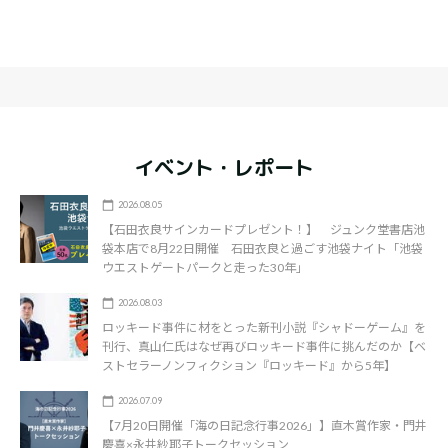
イベント・レポート
2026.08.05
【石田衣良サインカードプレゼント！】 ジュンク堂書店池
袋本店で8月22日開催 石田衣良と過ごす池袋ナイト「池袋
ウエストゲートパークと走った30年」
2026.08.03
ロッキード事件に材をとった新刊小説『シャドーゲーム』を
刊行、真山仁氏はなぜ再びロッキード事件に挑んだのか【ベ
ストセラーノンフィクション『ロッキード』から5年】
2026.07.09
【7月20日開催「海の日記念行事2026」】直木賞作家・門井
慶喜×永井紗耶子トークセッション