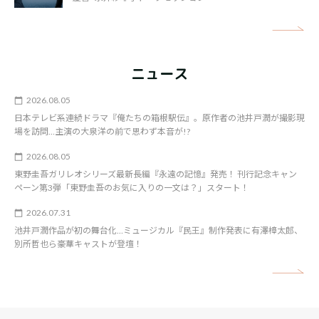
矢
ニュース
2026.08.05
日本テレビ系連続ドラマ『俺たちの箱根駅伝』。原作者の池井戸潤が撮影現
場を訪問…主演の大泉洋の前で思わず本音が!?
2026.08.05
東野圭吾ガリレオシリーズ最新長編『永遠の記憶』発売！ 刊行記念キャン
ペーン第3弾「東野圭吾のお気に入りの一文は？」スタート！
2026.07.31
池井戸潤作品が初の舞台化…ミュージカル『民王』制作発表に有澤樟太郎、
別所哲也ら豪華キャストが登壇！
矢