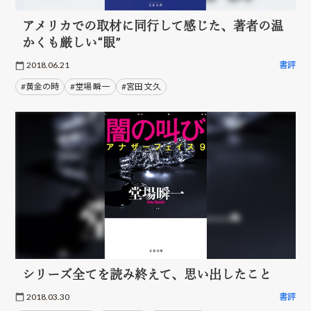
アメリカでの取材に同行して感じた、著者の温
かくも厳しい“眼”
2018.06.21
書評
#黄金の時
#堂場 瞬一
#宮田 文久
シリーズ全てを読み終えて、思い出したこと
2018.03.30
書評