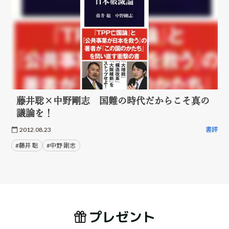
藤井聡×中野剛志 国難の時代だからこそ真の
議論を！
2012.08.23
書評
#藤井 聡
#中野 剛志
プレゼント