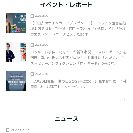
イベント・レポート
2026.08.05
【石田衣良サインカードプレゼント！】 ジュンク堂書店池
袋本店で8月22日開催 石田衣良と過ごす池袋ナイト「池袋
ウエストゲートパークと走った30年」
2026.08.03
ロッキード事件に材をとった新刊小説『シャドーゲーム』を
刊行、真山仁氏はなぜ再びロッキード事件に挑んだのか【ベ
ストセラーノンフィクション『ロッキード』から5年】
2026.07.09
【7月20日開催「海の日記念行事2026」】直木賞作家・門井
慶喜×永井紗耶子トークセッション
矢
ニュース
2026.08.08