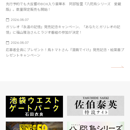
先行予約でも大反響のBOX入り豪華本 阿部智里『八咫烏シリーズ 愛蔵
版』。数量限定販売も開始！
2026.08.07
ガリレオ『永遠の記憶』発売記念キャンペーン、「あなたとガリレオの記
憶」に福山雅治さんとラジオ番組の参加が決定！
2026.08.07
応募者全員にプレゼント！鳥トマトさん『漫画でイけ』発売記念・絵葉書プ
レゼントキャンペーン
矢