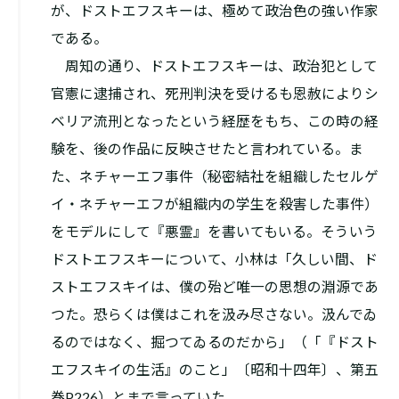
が、ドストエフスキーは、極めて政治色の強い作家
である。
周知の通り、ドストエフスキーは、政治犯として
官憲に逮捕され、死刑判決を受けるも恩赦によりシ
ベリア流刑となったという経歴をもち、この時の経
験を、後の作品に反映させたと言われている。ま
た、ネチャーエフ事件（秘密結社を組織したセルゲ
イ・ネチャーエフが組織内の学生を殺害した事件）
をモデルにして『悪霊』を書いてもいる。そういう
ドストエフスキーについて、小林は「久しい間、ド
ストエフスキイは、僕の殆ど唯一の思想の淵源であ
つた。恐らくは僕はこれを汲み尽さない。汲んでゐ
るのではなく、掘つてゐるのだから」（「『ドスト
エフスキイの生活』のこと」〔昭和十四年〕、第五
巻P226）とまで言っていた。