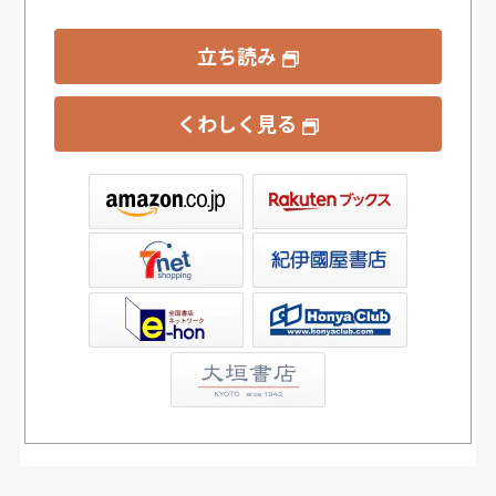
立ち読み
くわしく見る
ックス
屋書店ウェブストア
Club