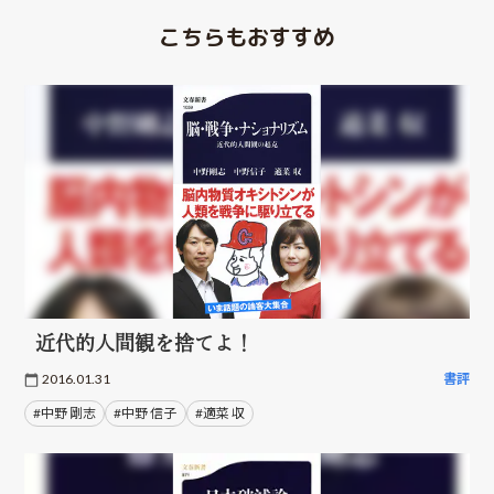
こちらもおすすめ
近代的人間観を捨てよ！
2016.01.31
書評
#中野 剛志
#中野 信子
#適菜 収