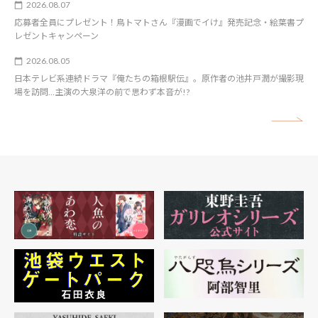
2026.08.07
応募者全員にプレゼント！鳥トマトさん『漫画でイけ』発売記念・絵葉書プ
レゼントキャンペーン
2026.08.05
日本テレビ系連続ドラマ『俺たちの箱根駅伝』。原作者の池井戸潤が撮影現
場を訪問…主演の大泉洋の前で思わず本音が!?
矢