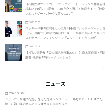
【石田衣良サインカードプレゼント！】 ジュンク堂書店池
袋本店で8月22日開催 石田衣良と過ごす池袋ナイト「池袋
ウエストゲートパークと走った30年」
2026.08.03
ロッキード事件に材をとった新刊小説『シャドーゲーム』を
刊行、真山仁氏はなぜ再びロッキード事件に挑んだのか【ベ
ストセラーノンフィクション『ロッキード』から5年】
2026.07.09
【7月20日開催「海の日記念行事2026」】直木賞作家・門井
慶喜×永井紗耶子トークセッション
矢
ニュース
2026.08.07
ガリレオ『永遠の記憶』発売記念キャンペーン、「あなたとガリレオの記
憶」に福山雅治さんとラジオ番組の参加が決定！