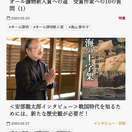
オール讀物新人賞への道 受賞作家への10の質
問（1）
2020.05.20
特集
#オール讀物
#オール讀物新人賞
#奥山 景布子
＜安部龍太郎インタビュー＞戦国時代を知るた
めには、新たな歴史観が必要だ！
2020.02.27
インタビュー・対談