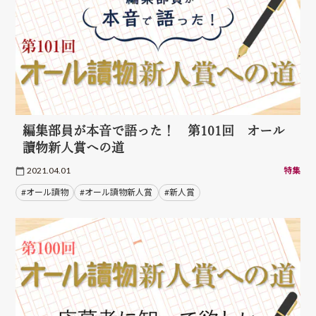
編集部員が本音で語った！ 第101回 オール
讀物新人賞への道
2021.04.01
特集
#オール讀物
#オール讀物新人賞
#新人賞