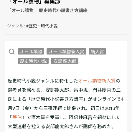
「オール讀物」編集部
「オール讀物」 歴史時代小説書き方講座
ジャンル :
#歴史・時代小説
オール讀物
オール讀物新人賞
新人賞
歴史時代小説
安部 龍太郎
歴史時代小説ジャンルに特化した
オール讀物新人賞
の
選考員を務める、安部龍太郎、畠中恵、門井慶喜の三
氏による「歴史時代小説書き方講座」がオンラインで4
月9日（金）から三夜連続で開催され、初日は2013年
『
等伯
』で直木賞を受賞し、阿倍仲麻呂を題材にした
大型連載を控える安部龍太郎さんが講師を務めた。