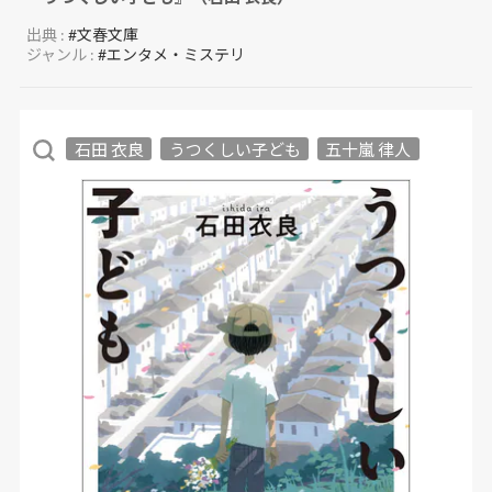
出典 :
#文春文庫
ジャンル :
#エンタメ・ミステリ
石田 衣良
うつくしい子ども
五十嵐 律人