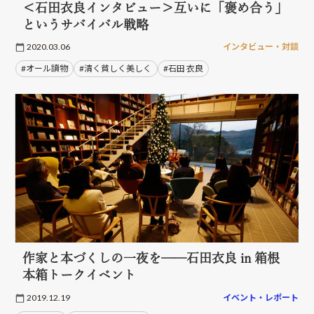
＜石田衣良インタビュー＞互いに「褒め合う」
というサバイバル戦略
2020.03.06
インタビュー・対談
#オール讀物
#清く貧しく美しく
#石田 衣良
作家と本づくしの一夜を──石田衣良 in 箱根
本箱トークイベント
2019.12.19
イベント・レポート