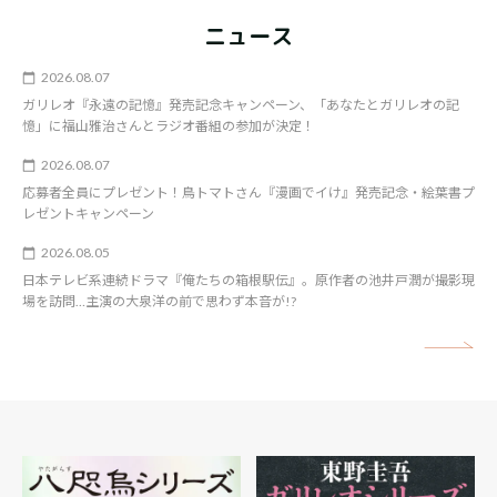
ニュース
2026.08.07
ガリレオ『永遠の記憶』発売記念キャンペーン、「あなたとガリレオの記
憶」に福山雅治さんとラジオ番組の参加が決定！
2026.08.07
応募者全員にプレゼント！鳥トマトさん『漫画でイけ』発売記念・絵葉書プ
レゼントキャンペーン
2026.08.05
日本テレビ系連続ドラマ『俺たちの箱根駅伝』。原作者の池井戸潤が撮影現
場を訪問…主演の大泉洋の前で思わず本音が!?
矢