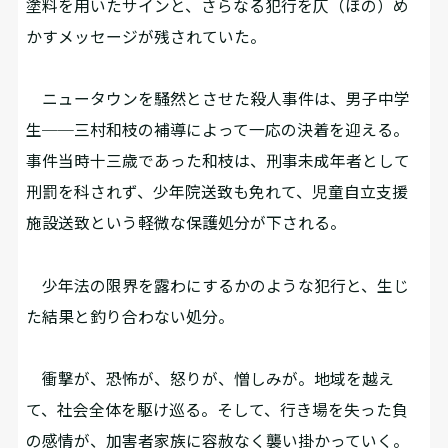
塗料を用いたサインと、さらなる犯行を仄（ほの）め
かすメッセージが残されていた。
ニュータウンを騒然とさせた殺人事件は、男子中学
生──三村和枝の補導によって一応の決着を迎える。
事件当時十三歳であった和枝は、刑事未成年者として
刑罰を科されず、少年院送致も免れて、児童自立支援
施設送致という軽微な保護処分が下される。
少年法の限界を露わにするかのような犯行と、生じ
た結果と釣り合わない処分。
衝撃が、恐怖が、怒りが、憎しみが。地域を越え
て、社会全体を駆け巡る。そして、行き場を失った負
の感情が、加害者家族に容赦なく襲い掛かっていく。