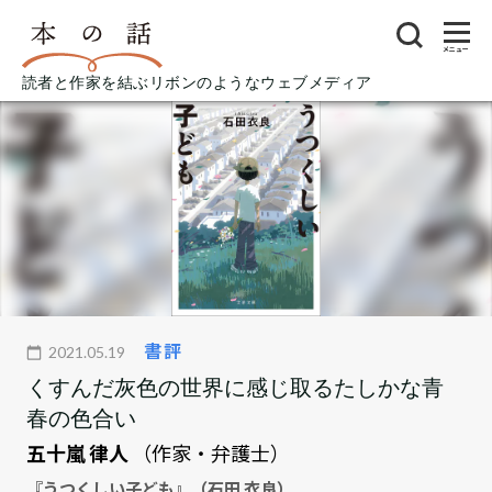
メニュー
読者と作家を結ぶリボンのようなウェブメディア
書評
2021.05.19
くすんだ灰色の世界に感じ取るたしかな青
春の色合い
五十嵐 律人
（作家・弁護士）
『うつくしい子ども』（石田 衣良）