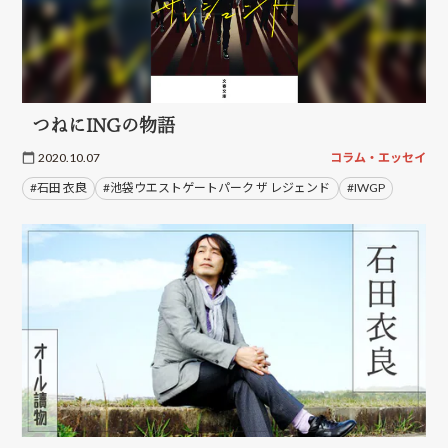
つねにINGの物語
2020.10.07
コラム・エッセイ
#石田 衣良
#池袋ウエストゲートパーク ザ レジェンド
#IWGP