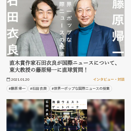
直木賞作家石田衣良が国際ニュースについて、
東大教授の藤原帰一に直球質問！
2021.01.20
インタビュー・対談
#藤原 帰一
#石田 衣良
#世界一ポップな国際ニュースの授業