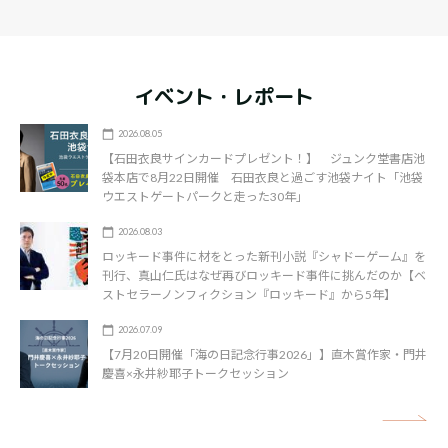
イベント・レポート
2026.08.05
【石田衣良サインカードプレゼント！】 ジュンク堂書店池
袋本店で8月22日開催 石田衣良と過ごす池袋ナイト「池袋
ウエストゲートパークと走った30年」
2026.08.03
ロッキード事件に材をとった新刊小説『シャドーゲーム』を
刊行、真山仁氏はなぜ再びロッキード事件に挑んだのか【ベ
ストセラーノンフィクション『ロッキード』から5年】
2026.07.09
【7月20日開催「海の日記念行事2026」】直木賞作家・門井
慶喜×永井紗耶子トークセッション
矢