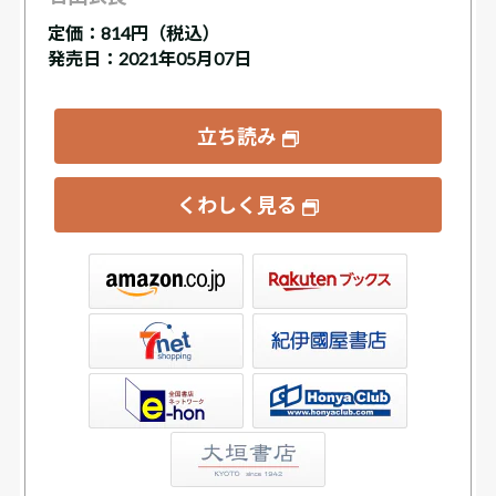
定価：
814円（税込）
発売日：2021年05月07日
立ち読み
くわしく見る
ックス
屋書店ウェブストア
Club