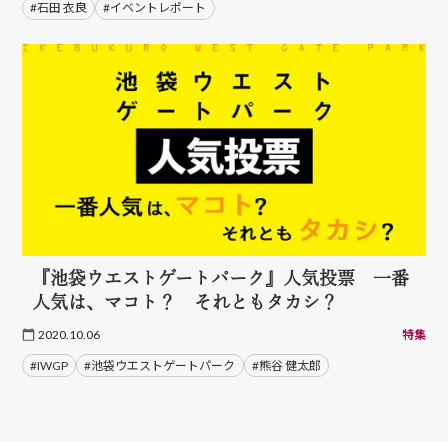
#石田 衣良
#イベントレポート
『池袋ウエストゲートパーク』人気投票 一番
人気は、マコト？ それともタカシ？
2020.10.06
特集
#IWGP
#池袋ウエストゲートパーク
#熊谷 健太郎