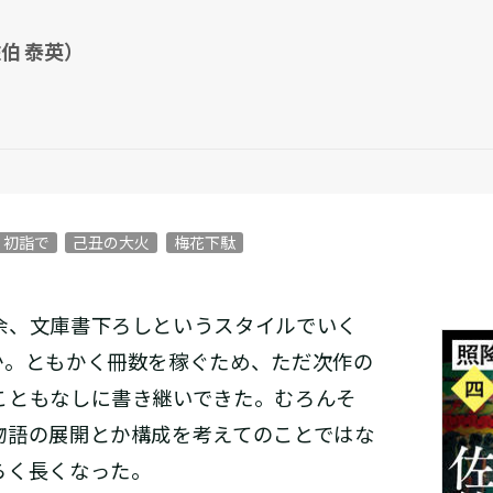
伯 泰英）
初詣で
己丑の大火
梅花下駄
、文庫書下ろしというスタイルでいく
か。ともかく冊数を稼ぐため、ただ次作の
こともなしに書き継いできた。むろんそ
物語の展開とか構成を考えてのことではな
らく長くなった。