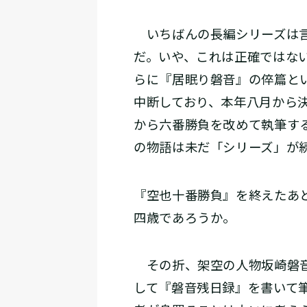
いちばんの長編シリーズは言
だ。いや、これは正確ではな
らに『居眠り磐音』の倅篇と
中断しており、本年八月から
から六番勝負を改めて執筆す
の物語は未だ「シリーズ」が
『空也十番勝負』を終えたあ
四歳であろうか。
その折、架空の人物坂崎磐音
して『磐音残日録』を書いて