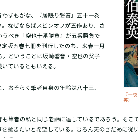
わずもがな、『居眠り磐音』五十一巻
い。なぜならばスピンオフが五作あり、さ
いうべき『空也十番勝負』が五番勝負で
決定版五巻七冊を刊行したのち、来春一月
る。ということは坂崎磐音・空也の父子
続いているともいえる。
と、おそらく筆者自身の年齢は八十三、
『一夜
英）
も筆者の私と同じ老齢に達しているであろう。そこ
筆を擱きたいと希望している。むろん天のさだめに従