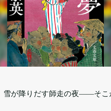
イ
、雪が降りだす師走の夜――そこ