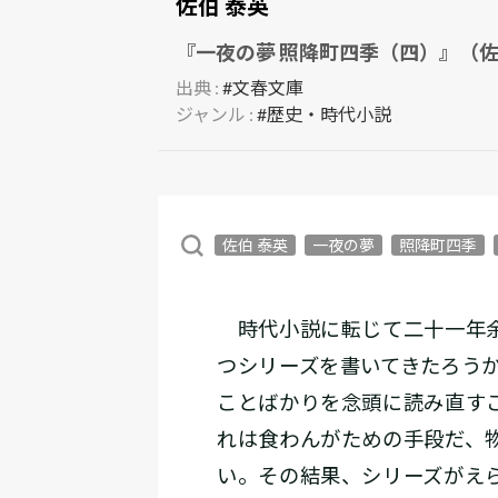
佐伯 泰英
『一夜の夢 照降町四季（四）』（佐
出典 :
#文春文庫
ジャンル :
#歴史・時代小説
佐伯 泰英
一夜の夢
照降町四季
時代小説に転じて二十一年余
つシリーズを書いてきたろう
ことばかりを念頭に読み直す
れは食わんがための手段だ、
い。その結果、シリーズがえ