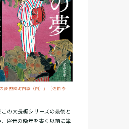
の夢 照降町四季（四）』（佐伯 泰
でこの大長編シリーズの最後と
い、磐音の晩年を書く以前に筆