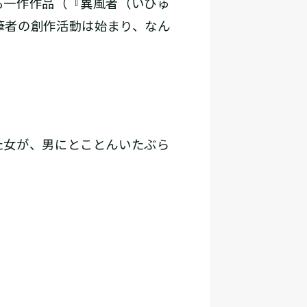
も一作作品（『異風者（いひゅ
筆者の創作活動は始まり、なん
た女が、男にとことんいたぶら