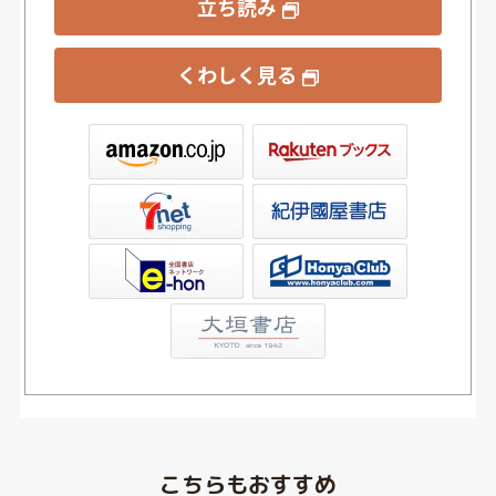
立ち読み
くわしく見る
ックス
屋書店ウェブストア
Club
こちらもおすすめ