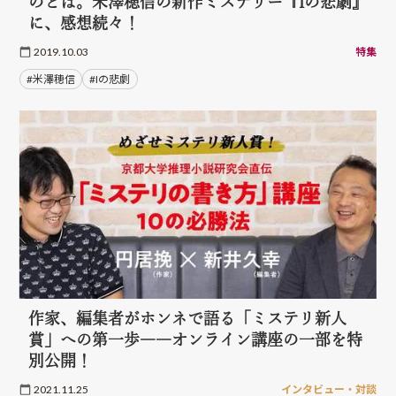
のとは。米澤穂信の新作ミステリー『Iの悲劇』
に、感想続々！
2019.10.03
特集
#米澤穂信
#Iの悲劇
作家、編集者がホンネで語る「ミステリ新人
賞」への第一歩――オンライン講座の一部を特
別公開！
2021.11.25
インタビュー・対談