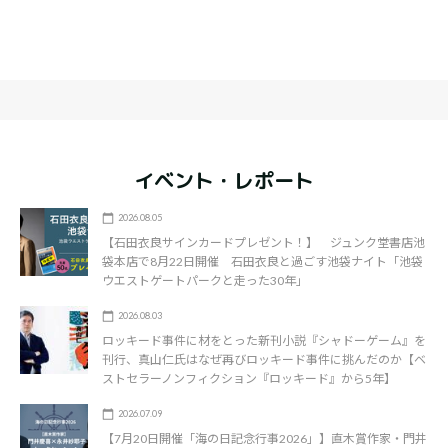
イベント・レポート
2026.08.05
【石田衣良サインカードプレゼント！】 ジュンク堂書店池
袋本店で8月22日開催 石田衣良と過ごす池袋ナイト「池袋
ウエストゲートパークと走った30年」
2026.08.03
ロッキード事件に材をとった新刊小説『シャドーゲーム』を
刊行、真山仁氏はなぜ再びロッキード事件に挑んだのか【ベ
ストセラーノンフィクション『ロッキード』から5年】
2026.07.09
【7月20日開催「海の日記念行事2026」】直木賞作家・門井