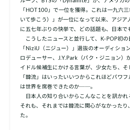
ループ、BTSの「Dynamite」が、アメリ
「HOT1‌0‌0」で一位を獲得。これは一九六三
いて歩こう）」が一位になって以来、アジア
に五七年ぶりの快挙で、どの話題も、日本で
こうしたニュースと並行して、K-POP初の
「NiziU（ニジュー）」選抜のオーディシ
ロデューサー、J.Y.Park（パク・ジニョ
イドル候補生にかける言葉が、少女たち、そ
「韓流」はいったいいつからこれほどパワフ
は世界を席巻できたのか──。
日本人の知り合いからこんなことを訊かれ
それも、それまでは韓流に関心がなかったり
た。