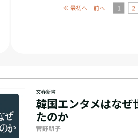
≪ 最初へ
1
2
前へ
文春新書
韓国エンタメはなぜ
たのか
菅野朋子