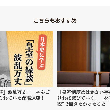
こちらもおすすめ
談」波乱万丈――やんご
「皇室制度ははかない存
められていた深謀遠慮！
ければ滅びていく」 林
説”で描きたかったこと