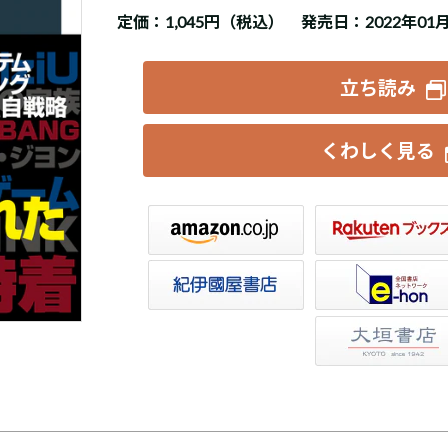
定価：
1,045円（税込）
発売日：2022年01
立ち読み
くわしく見る
楽天ブックス
セブンネット
トア
e-hon
HonyaClub
大垣書店