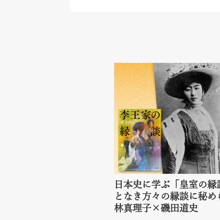
日本史に学ぶ「皇室の縁
となき方々の縁談に秘
林真理子×磯田道史