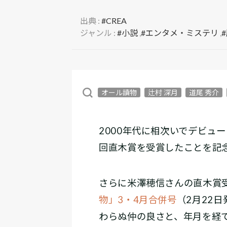
出典 :
#CREA
ジャンル :
#小説
,
#エンタメ・ミステリ
,
オール讀物
辻村 深月
道尾 秀介
2000年代に相次いでデビュ
回直木賞を受賞したことを記念
さらに米澤穂信さんの直木賞
物」3・4月合併号
（2月22
わらぬ仲の良さと、年月を経て