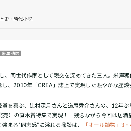
#歴史・時代小説
米澤 穂信
ーし、同世代作家として親交を深めてきた三人。米澤穂
し、2010年「CREA」誌上で実現した賑やかな座談
受賞を喜ぶ、辻村深月さんと道尾秀介さんの、12年ぶ
日発売）の直木賞特集で実現！ 残念ながら今回は居酒
強まる“同志感”に溢れる鼎談は、
「オール讀物」3・