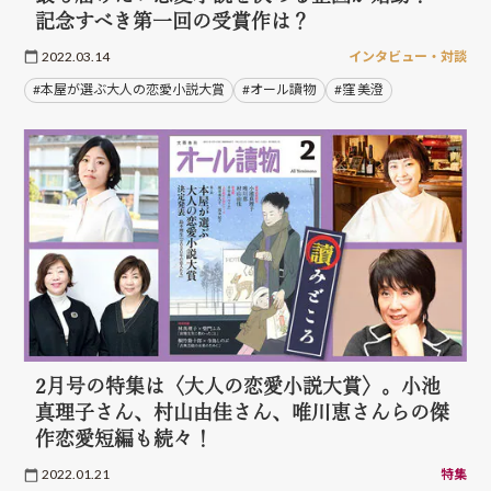
記念すべき第一回の受賞作は？
2022.03.14
インタビュー・対談
#本屋が選ぶ大人の恋愛小説大賞
#オール讀物
#窪 美澄
2月号の特集は〈大人の恋愛小説大賞〉。小池
真理子さん、村山由佳さん、唯川恵さんらの傑
作恋愛短編も続々！
2022.01.21
特集