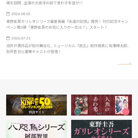
場を訪問…主演の大泉洋の前で思わず本音が!?
2026.08.05
東野圭吾ガリレオシリーズ最新長編『永遠の記憶』発売！ 刊行記念キャン
ペーン第3弾「東野圭吾のお気に入りの一文は？」スタート！
2026.07.31
池井戸潤作品が初の舞台化…ミュージカル『民王』制作発表に有澤樟太郎、
別所哲也ら豪華キャストが登壇！
矢