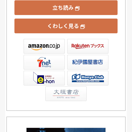
立ち読み
くわしく見る
ックス
屋書店ウェブストア
Club