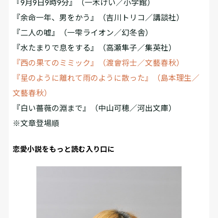
『9月9日9時9分』（一木けい／小学館）
『余命一年、男をかう』（吉川トリコ／講談社）
『二人の嘘』（一雫ライオン／幻冬舎）
『水たまりで息をする』（高瀬隼子／集英社）
『西の果てのミミック』（渡會将士／文藝春秋）
『星のように離れて雨のように散った』（島本理生／
文藝春秋）
『白い薔薇の淵まで』（中山可穂／河出文庫）
※文章登場順
恋愛小説をもっと読む入り口に