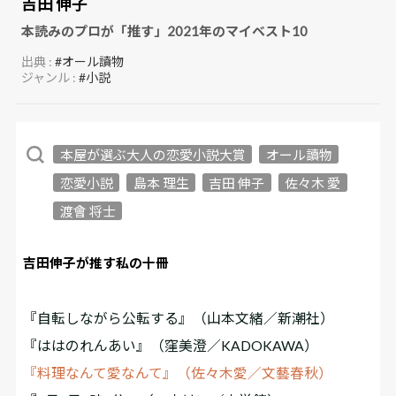
吉田 伸子
本読みのプロが「推す」2021年のマイベスト10
出典 :
#オール讀物
ジャンル :
#小説
本屋が選ぶ大人の恋愛小説大賞
オール讀物
恋愛小説
島本 理生
吉田 伸子
佐々木 愛
渡會 将士
吉田伸子が推す私の十冊
『自転しながら公転する』（山本文緒／新潮社）
『ははのれんあい』（窪美澄／KADOKAWA）
『料理なんて愛なんて』（佐々木愛／文藝春秋）