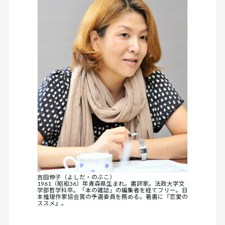
吉田伸子（よしだ・のぶこ）
1961（昭和36）年青森県生まれ。書評家。法政大学文
学部哲学科卒。「本の雑誌」の編集者を経てフリー。日
本推理作家協会賞の予選委員を務める。著書に『恋愛の
ススメ』。