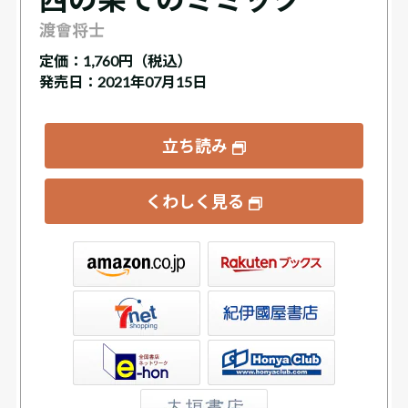
渡會将士
定価：
1,760円（税込）
発売日：2021年07月15日
立ち読み
くわしく見る
ックス
屋書店ウェブストア
Club