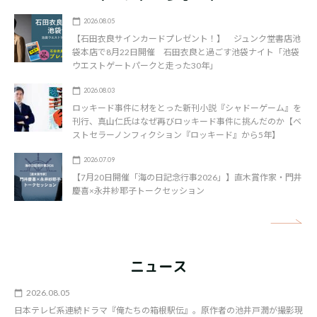
2026.08.05
【石田衣良サインカードプレゼント！】 ジュンク堂書店池
袋本店で8月22日開催 石田衣良と過ごす池袋ナイト「池袋
ウエストゲートパークと走った30年」
2026.08.03
ロッキード事件に材をとった新刊小説『シャドーゲーム』を
刊行、真山仁氏はなぜ再びロッキード事件に挑んだのか【ベ
ストセラーノンフィクション『ロッキード』から5年】
2026.07.09
【7月20日開催「海の日記念行事2026」】直木賞作家・門井
慶喜×永井紗耶子トークセッション
矢
ニュース
2026.08.05
日本テレビ系連続ドラマ『俺たちの箱根駅伝』。原作者の池井戸潤が撮影現