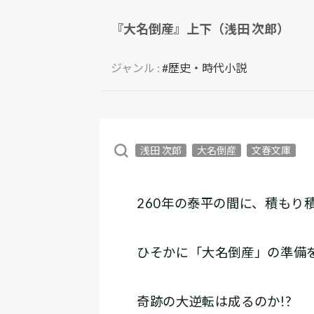
『大名倒産』上下（浅田 次郎）
ジャンル :
#歴史・時代小説
浅田 次郎
大名倒産
文春文庫
260年の泰平の間に、積もり
ひそかに「大名倒産」の準備を
奇跡の大逆転は成るのか!?