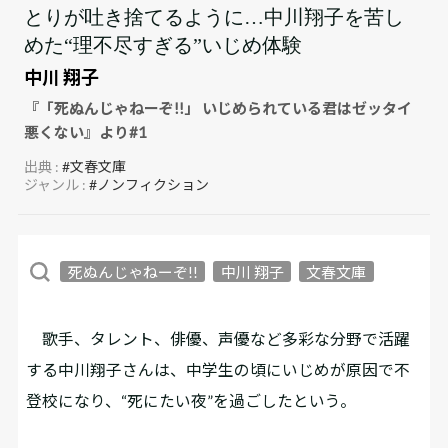
とりが吐き捨てるように…中川翔子を苦し
めた“理不尽すぎる”いじめ体験
中川 翔子
『「死ぬんじゃねーぞ!!」 いじめられている君はゼッタイ
悪くない』より#1
出典 :
#文春文庫
ジャンル :
#ノンフィクション
死ぬんじゃねーぞ!!
中川 翔子
文春文庫
歌手、タレント、俳優、声優など多彩な分野で活躍
する中川翔子さんは、中学生の頃にいじめが原因で不
登校になり、“死にたい夜”を過ごしたという。