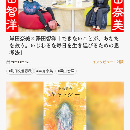
岸田奈美×澤田智洋「できないことが、あなた
を救う。いじわるな毎日を生き延びるための思
考法」
2021.02.16
インタビュー・対談
#別冊文藝春秋
#岸田 奈美
#澤田 智洋