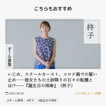
こちらもおすすめ
いじめ、スクールカースト、コロナ禍での雇い
止め……彼女たちの土砂降りの日々の転機と
は!?――『誕生日の雨傘』（柊子）
2022.08.29
インタビュー・対談
#オール讀物
#柊子
#誕生日の雨傘