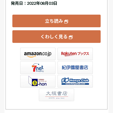
発売日：2022年08月03日
立ち読み
くわしく見る
ックス
屋書店ウェブストア
Club