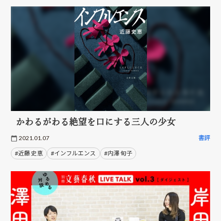
かわるがわる絶望を口にする三人の少女
2021.01.07
書評
#近藤 史恵
#インフルエンス
#内澤 旬子