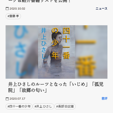
ーグ＆紹介書籍リストを公開！
2020.10.02
ニュース
#齋藤 孝
井上ひさしのルーツとなった「いじめ」「孤児
院」「故郷の匂い」
2020.07.17
書評
#四十一番の少年
#井上 ひさし
#長部 日出雄