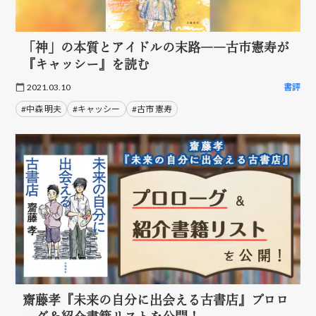
「神」の本質とアイドルの末路――古市憲寿が
『キャッシー』を読む
2021.03.10
書評
#中森 明夫
#キャッシー
#古市 憲寿
齋藤孝『未来の自分に出会える古書店』プロロ