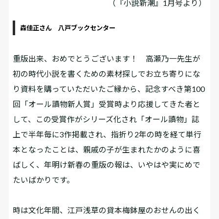
（『小説新潮』1月号より）
森佳正さん 八戸ブックセンター
重版出来、おめでとうございます！ 高瀬乃一先生が
初の時代小説を書くための素材探しでお立ち寄りにな
り資料を購っていただいたご縁から、記念すべき第100
回「オール讀物新人賞」受賞時より応援してきた者と
して、この受賞作がシリーズ化され「オール讀物」誌
上で半年毎に3作掲載され、指折り2年の時を経て単行
本となったことは、親戚の子が生まれたかのように喜
ばしく、年明け新春の重版の報は、いやはや実にめで
たいばかりです。
時は文化年間、江戸浅草の貸本梅鉢屋のおせんの出く