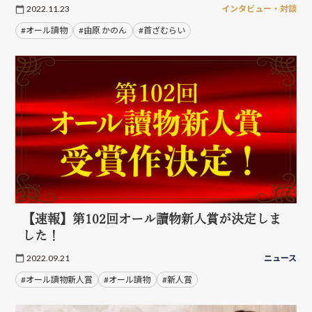
2022.11.23
インタビュー・対談
#オール讀物
#由原 かのん
#首ざむらい
【速報】第102回オール讀物新人賞が決定しま
した！
2022.09.21
ニュース
#オール讀物新人賞
#オール讀物
#新人賞