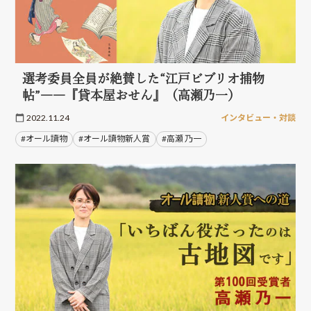
選考委員全員が絶賛した“江戸ビブリオ捕物
帖”――『貸本屋おせん』（高瀬乃一）
2022.11.24
インタビュー・対談
#オール讀物
#オール讀物新人賞
#高瀬 乃一