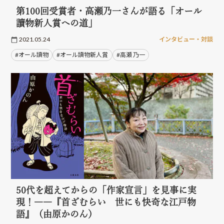
第100回受賞者・高瀬乃一さんが語る「オール
讀物新人賞への道」
2021.05.24
インタビュー・対談
#オール讀物
#オール讀物新人賞
#高瀬 乃一
50代を超えてからの「作家宣言」を見事に実
現！――『首ざむらい 世にも快奇な江戸物
語』（由原かのん）