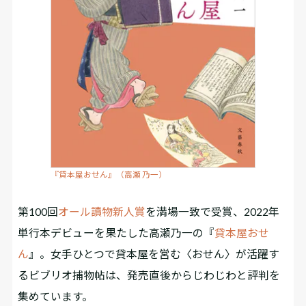
『貸本屋おせん』（高瀬 乃一）
第100回
オール讀物新人賞
を満場一致で受賞、2022年
単行本デビューを果たした高瀬乃一の『
貸本屋おせ
ん
』。女手ひとつで貸本屋を営む〈おせん〉が活躍す
るビブリオ捕物帖は、発売直後からじわじわと評判を
集めています。