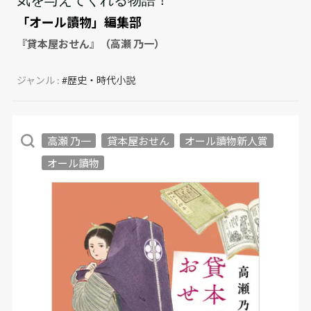
「オール讀物」編集部
『貸本屋おせん』（高瀬 乃一）
ジャンル :
#歴史・時代小説
高瀬 乃一
貸本屋おせん
オール讀物新人賞
オール讀物