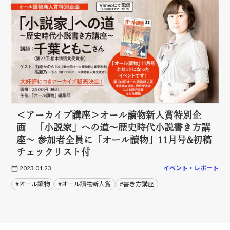
＜アーカイブ講座＞オール讀物新人賞特別企
画 「小説家」への道～歴史時代小説書き方講
座～ 参加者全員に「オール讀物」11月号&初稿
チェックリスト付
2023.01.23
イベント・レポート
#オール讀物
#オール讀物新人賞
#書き方講座