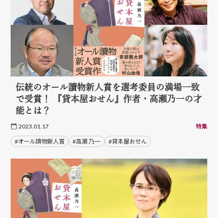
伝統のオール讀物新人賞を選考委員の満場一致
で受賞！ 『貸本屋おせん』作者・高瀬乃一の才
能とは？
2023.01.17
特集
#オール讀物新人賞
#高瀬 乃一
#貸本屋おせん