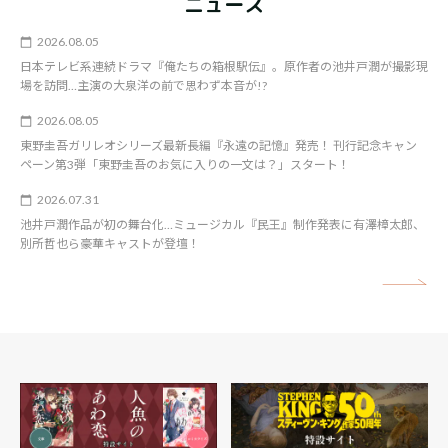
ニュース
2026.08.05
日本テレビ系連続ドラマ『俺たちの箱根駅伝』。原作者の池井戸潤が撮影現
場を訪問…主演の大泉洋の前で思わず本音が!?
2026.08.05
東野圭吾ガリレオシリーズ最新長編『永遠の記憶』発売！ 刊行記念キャン
ペーン第3弾「東野圭吾のお気に入りの一文は？」スタート！
2026.07.31
池井戸潤作品が初の舞台化…ミュージカル『民王』制作発表に有澤樟太郎、
別所哲也ら豪華キャストが登壇！
矢