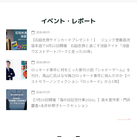
イベント・レポート
2026.08.05
【石田衣良サインカードプレゼント！】 ジュンク堂書店池
袋本店で8月22日開催 石田衣良と過ごす池袋ナイト「池袋
ウエストゲートパークと走った30年」
2026.08.03
ロッキード事件に材をとった新刊小説『シャドーゲーム』を
刊行、真山仁氏はなぜ再びロッキード事件に挑んだのか【ベ
ストセラーノンフィクション『ロッキード』から5年】
2026.07.09
【7月20日開催「海の日記念行事2026」】直木賞作家・門井
慶喜×永井紗耶子トークセッション
矢