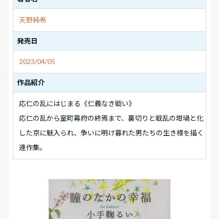
天野純希
発売日
2023/04/05
作品紹介
応仁の乱にはじまる《仁義なき戦い》
応仁の乱から室町幕府の終焉まで、裏切りと戦乱の坩堝と化
した京に魅入られ、争いに明け暮れた男たちの生き様を描く
連作集。