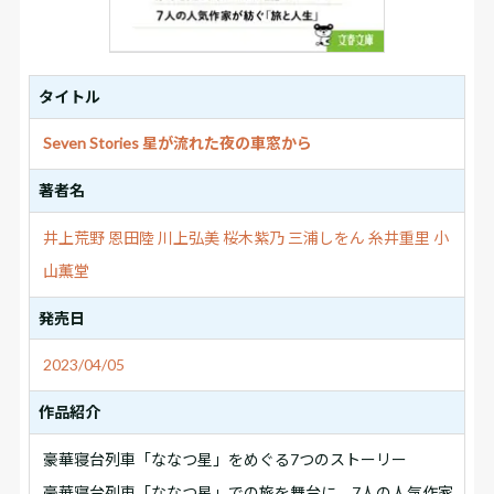
タイトル
Seven Stories 星が流れた夜の車窓から
著者名
井上荒野
恩田陸
川上弘美
桜木紫乃
三浦しをん
糸井重里
小
山薫堂
発売日
2023/04/05
作品紹介
豪華寝台列車「ななつ星」をめぐる7つのストーリー
豪華寝台列車「ななつ星」での旅を舞台に、7人の人気作家