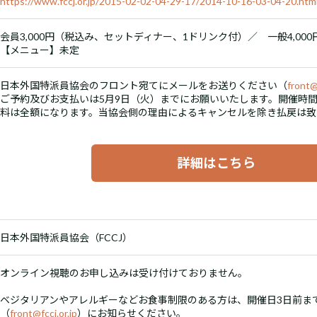
https://www.fccj.or.jp/2015-02-02-04-29-17/2014-10-16-03-04-20.htm
会員3,000円（税込み、セットディナー、1ドリンク付）／ 一般4,00
【メニュー】未定
日本外国特派員協会のフロント宛てにメールをお送りください（
front@f
ご予約及びお支払いは5月9日（火）までにお願いいたします。開催時間
料は全額になります。当協会側の理由によるキャンセルを除き払戻は致
詳細はこちら
日本外国特派員協会（FCCJ）
オンライン視聴のお申し込みは受け付けておりません。
ベジタリアンやアレルギーなどお食事制限のある方は、開催日3日前ま
（
front@fccj.or.jp
）にお知らせください。