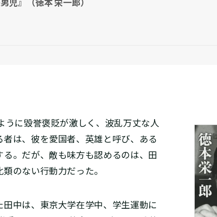
男児』（徳本 栄一郎）
のように毀誉褒貶が激しく、波乱万丈な人
る者は、彼を愛国者、英雄と呼び、ある
する。だが、敵も味方も認めるのは、田
比類のない行動力だった。
た田中は、東京大学在学中、学生運動に