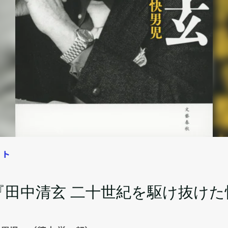
ート
『田中清玄 二十世紀を駆け抜けた