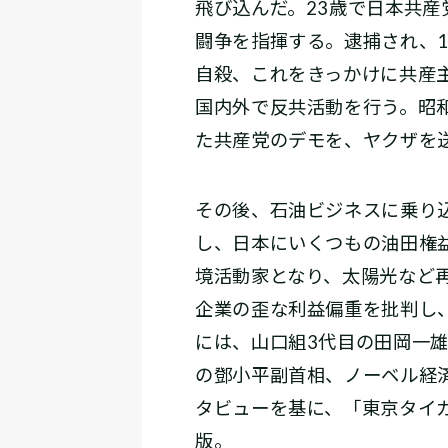
飛び込んだ。23歳で日本共
闘争を指揮する。逮捕され、
自殺、これをきっかけに共産
国内外で反共活動を行う。昭
た共産党のデモを、ヤクザを
その後、石油ビジネスに乗り
し、日本にいくつもの油田権
境活動家となり、太陽光など
企業の歪な利益偏重を批判し
には、山口組3代目の田岡一
の鄧小平副首相、ノーベル経
タビューを基に、「東京タイガ
版。