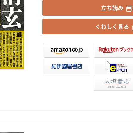
立ち読み
くわしく見る
楽天ブックス
セブンネット
トア
e-hon
HonyaClub
大垣書店