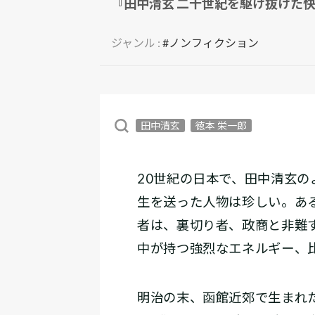
『田中清玄 二十世紀を駆け抜けた快
ジャンル :
#ノンフィクション
田中清玄
徳本 栄一郎
20世紀の日本で、田中清玄
生を送った人物は珍しい。あ
者は、裏切り者、政商と非難
中が持つ強烈なエネルギー、
明治の末、函館近郊で生まれ