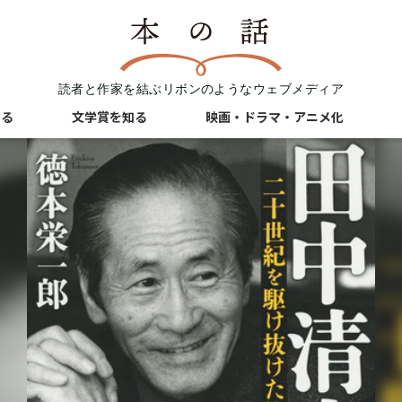
読者と作家を結ぶリボンのようなウェブメディア
知る
文学賞を知る
映画・ドラマ・アニメ化