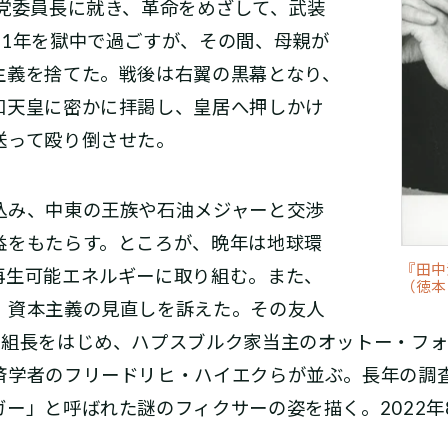
産党委員長に就き、革命をめざして、武装
11年を獄中で過ごすが、その間、母親が
主義を捨てた。戦後は右翼の黒幕となり、
和天皇に密かに拝謁し、皇居へ押しかけ
送って殴り倒させた。
込み、中東の王族や石油メジャーと交渉
益をもたらす。ところが、晩年は地球環
『田中
再生可能エネルギーに取り組む。また、
（徳本
、資本主義の見直しを訴えた。その友人
雄組長をはじめ、ハプスブルク家当主のオットー・フ
済学者のフリードリヒ・ハイエクらが並ぶ。長年の調
ー」と呼ばれた謎のフィクサーの姿を描く。2022年