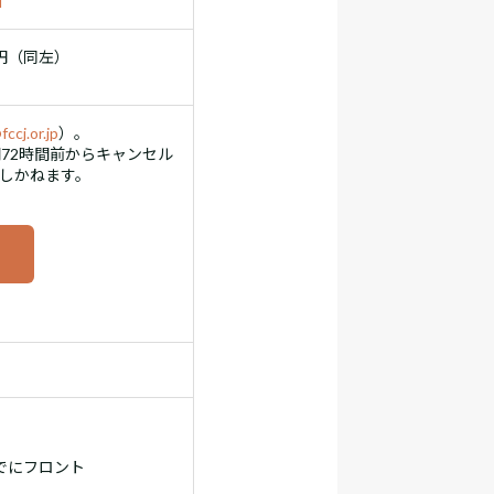
l
0円（同左）
ccj.or.jp
）。
72時間前からキャンセル
しかねます。
でにフロント