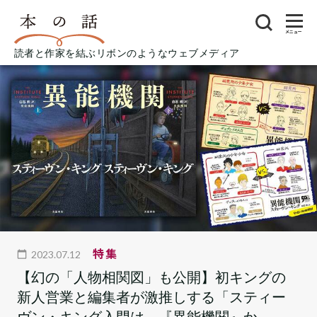
メニュー
読者と作家を結ぶリボンのようなウェブメディア
特集
2023.07.12
【幻の「人物相関図」も公開】初キングの
新人営業と編集者が激推しする「スティー
ヴン・キング入門は、『異能機関』か