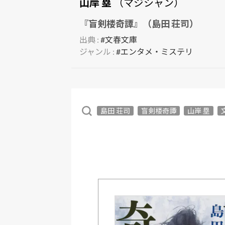
山岸 塁
（マジシャン）
『盲剣楼奇譚』（島田 荘司）
出典 :
#文春文庫
ジャンル :
#エンタメ・ミステリ
島田 荘司
盲剣楼奇譚
山岸 塁