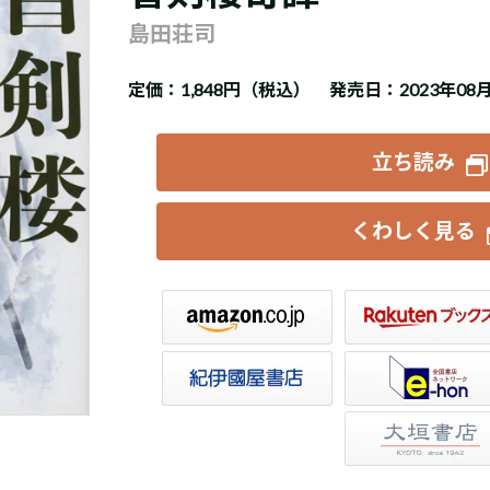
島田荘司
定価：
1,848円（税込）
発売日：2023年08
立ち読み
くわしく見る
楽天ブックス
セブンネット
トア
e-hon
HonyaClub
大垣書店