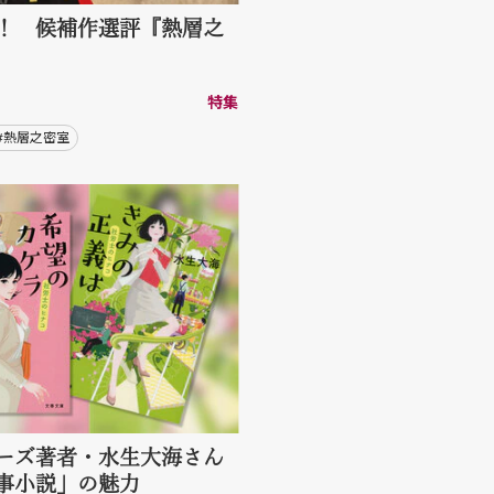
！ 候補作選評『熱層之
特集
#熱層之密室
ーズ著者・水生大海さん
事小説」の魅力