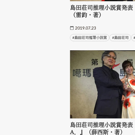
島田荘司推理小説賞発表
（雷鈞・著）
2019.07.23
#島田荘司推理小説賞
#島田荘司
島田荘司推理小説賞発表
A．』（薛西斯・著）