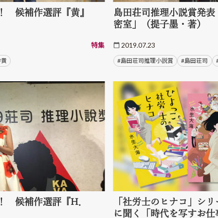
！ 候補作選評『黄』
島田荘司推理小説賞発表
密室」（提子墨・著）
特集
2019.07.23
#黄
#島田荘司推理小説賞
#島田荘司
！ 候補作選評『H．
「社労士のヒナコ」シリ
に聞く「時代を写すお仕