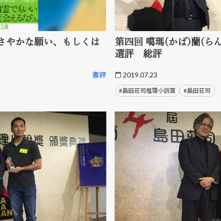
さやかな願い、もしくは
第四回 噶瑪(かば)蘭(
選評 総評
書評
2019.07.23
#島田荘司推理小説賞
#島田荘司