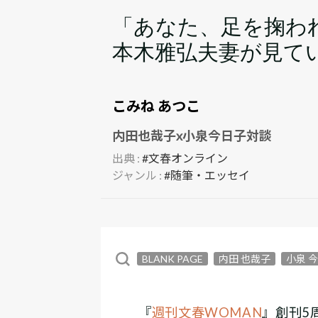
「あなた、足を掬わ
本木雅弘夫妻が見てい
こみね あつこ
内田也哉子x小泉今日子対談
出典 :
#文春オンライン
ジャンル :
#随筆・エッセイ
BLANK PAGE
内田 也哉子
小泉 
『
週刊文春WOMAN
』創刊5