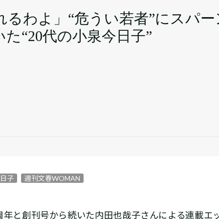
れるわよ」“危うい若者”にスパー
た“20代の小泉今日子”
今日子
週刊文春WOMAN
周年と創刊号から続いた内田也哉子さんによる連載エッ