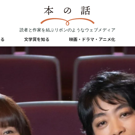
読者と作家を結ぶリボンのようなウェブメディア
知る
文学賞を知る
映画・ドラマ・アニメ化