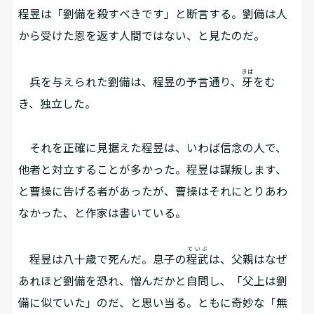
程昱は「劉備を殺すべきです」と断言する。劉備は人
から受けた恩を返す人間ではない、と見たのだ。
きば
兵を与えられた劉備は、程昱の予言通り、
牙
をむ
き、独立した。
それを正確に見据えた程昱は、いわば信念の人で、
他者と対立することが多かった。程昱は謀叛します、
と曹操に告げる者があったが、曹操はそれにとりあわ
なかった、と作家は書いている。
ていぶ
程昱は八十歳で死んだ。息子の
程武
は、父親はなぜ
あれほど劉備を恐れ、憎んだかと自問し、「父上は劉
備に似ていた」のだ、と思い当る。ともに奇妙な「無