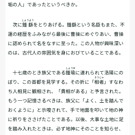
垢の人」であったというべきか。
しょうよう
次に
鍾繇
をとりあげる。鍾繇という名臣もまた、不
運の経歴をふみながら最後に曹操にめぐりあい、曹操
に認められて名をなすに至った。この人物が興味深い
のは、古代人の雰囲気を身におびていることである。
しょうゆ
十七歳のとき族父である
鍾瑜
に連れられて洛陽にの
そうじゃ
ぼり、この首都を見学する。その折に「
相者
」すなわ
ち人相見に観相され、「貴相がある」と予言された。
もう一つ記憶さるべきは、族父に「よく、土を踏んで
おくように」と示唆されて、手で地面を叩いて地の神
に祈りをささげたことである。以後、大事な土地に足
を踏み入れたときは、必ず地神にそのことを知らせ、