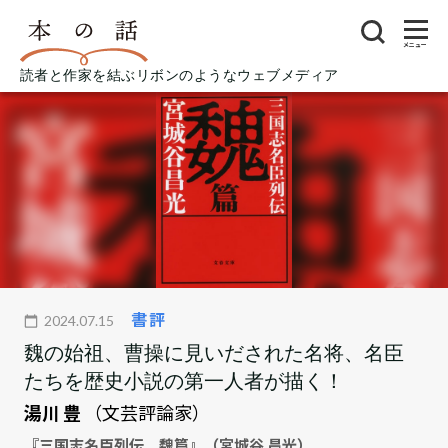
メニュー
読者と作家を結ぶリボンのようなウェブメディア
書評
2024.07.15
魏の始祖、曹操に見いだされた名将、名臣
たちを歴史小説の第一人者が描く！
湯川 豊
（文芸評論家）
『三国志名臣列伝 魏篇』（宮城谷 昌光）