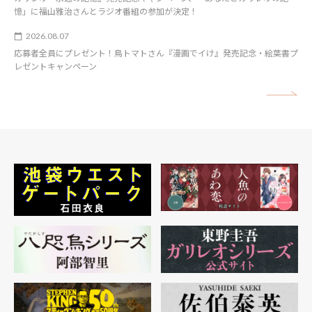
憶」に福山雅治さんとラジオ番組の参加が決定！
2026.08.07
応募者全員にプレゼント！鳥トマトさん『漫画でイけ』発売記念・絵葉書プ
レゼントキャンペーン
矢