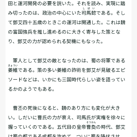
田と運河開発の必要を説いた。それを読み、実現に踏
しばい
み切ったのは、政治の中心にいた
司馬懿
である。そし
て鄧艾四十五歳のときこの運河は開通した。これは魏
の富国強兵を推し進めるのに大きく寄与した策とな
り、鄧艾の力が認められる契機にもなった。
軍人として鄧艾の敵となったのは、蜀の将軍である
きょうい
姜維
である。策の多い姜維の詐術を鄧艾が見破るエピ
ソードなどは、いかにも三国時代らしい姿を語ってい
るかのようでもある。
曹丕の死後になると、魏のあり方にも変化が大き
い。しだいに曹氏の力が衰え、司馬氏が実権を徐々に
そうかん
握っていくのである。五代目の皇帝
曹奐
の時代、鄧艾
は蜀の都である成都を攻めて、ついに蜀を降伏させ