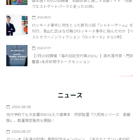
袋本店で8月22日開催 石田衣良と過ごす池袋ナイト「池袋
ウエストゲートパークと走った30年」
2026.08.03
ロッキード事件に材をとった新刊小説『シャドーゲーム』を
刊行、真山仁氏はなぜ再びロッキード事件に挑んだのか【ベ
ストセラーノンフィクション『ロッキード』から5年】
2026.07.09
【7月20日開催「海の日記念行事2026」】直木賞作家・門井
慶喜×永井紗耶子トークセッション
矢
ニュース
2026.08.08
先行予約でも大反響のBOX入り豪華本 阿部智里『八咫烏シリーズ 愛蔵
版』。数量限定販売も開始！
2026.08.07
ガリレオ『永遠の記憶』発売記念キャンペーン、「あなたとガリレオの記