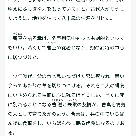
ゆえにふしぎな力をもっている」と。古代人がそうし
たように、地神を信じて八十歳の生涯を閉じた。
そうしん
曹真
を語る章は、名臣列伝中もっとも劇的といって
そうひ
もいい。若くして
曹丕
の従者となり、魏の武将の中心
に居つづけた。
少年時代、父の仇と思いつづけた男に死なれ、思い
余ってあたりの草を切りつづける。それを二人の親友
にいさめられる場面は心に残るほど美しい。早くに死
そうじゅん
しゅさん
に別れることになる
曹遵
と
朱讚
の友情が、曹真を情義
の人として育てたかのよう。曹真は、兵の中でいちば
ん後に食事をし、いちばん後に眠る武将になるのであ
る。