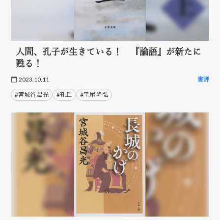
人間、孔子が生きている！ 『論語』が新たに
甦る！
2023.10.11
書評
#宮城谷 昌光
#孔丘
#平尾 隆弘