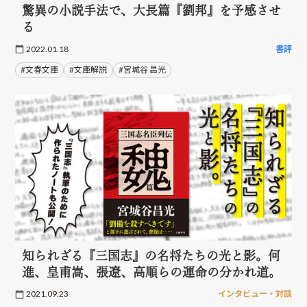
驚異の小説手法で、大長篇『劉邦』を予感させ
る
2022.01.18
書評
#文春文庫
#文庫解説
#宮城谷 昌光
知られざる『三国志』の名将たちの光と影。何
進、皇甫嵩、張遼、高順らの運命の分かれ道。
2021.09.23
インタビュー・対談