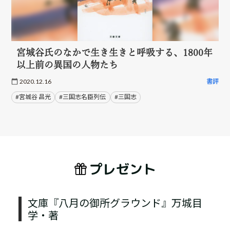
宮城谷氏のなかで生き生きと呼吸する、1800年
以上前の異国の人物たち
2020.12.16
書評
#宮城谷 昌光
#三国志名臣列伝
#三国志
プレゼント
文庫『八月の御所グラウンド』万城目
学・著