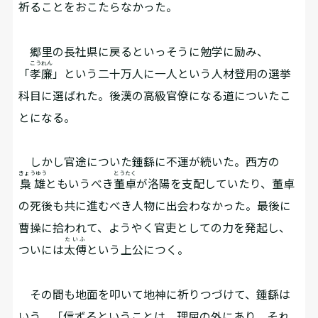
祈ることをおこたらなかった。
郷里の長社県に戻るといっそうに勉学に励み、
こうれん
「
孝廉
」という二十万人に一人という人材登用の選挙
科目に選ばれた。後漢の高級官僚になる道についたこ
とになる。
しかし官途についた鍾繇に不運が続いた。西方の
きょうゆう
とうたく
梟雄
ともいうべき
董卓
が洛陽を支配していたり、董卓
の死後も共に進むべき人物に出会わなかった。最後に
曹操に拾われて、ようやく官吏としての力を発起し、
たいふ
ついには
太傅
という上公につく。
その間も地面を叩いて地神に祈りつづけて、鍾繇は
いう。「信ずるということは、理屈の外にあり、それ