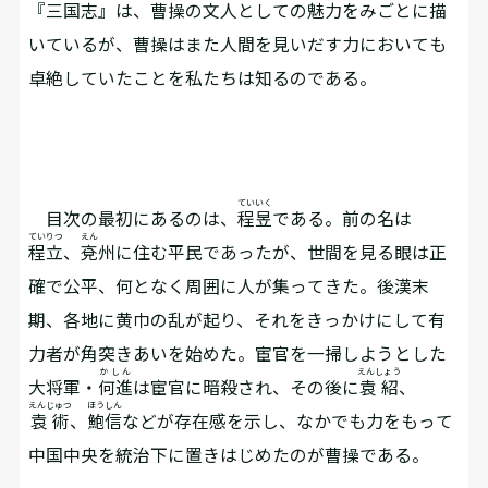
『三国志』は、曹操の文人としての魅力をみごとに描
いているが、曹操はまた人間を見いだす力においても
卓絶していたことを私たちは知るのである。
ていいく
目次の最初にあるのは、
程昱
である。前の名は
ていりつ
えん
程立
、
兗
州に住む平民であったが、世間を見る眼は正
確で公平、何となく周囲に人が集ってきた。後漢末
期、各地に黄巾の乱が起り、それをきっかけにして有
力者が角突きあいを始めた。宦官を一掃しようとした
かしん
えんしょう
大将軍・
何進
は宦官に暗殺され、その後に
袁紹
、
えんじゅつ
ほうしん
袁術
、
鮑信
などが存在感を示し、なかでも力をもって
中国中央を統治下に置きはじめたのが曹操である。