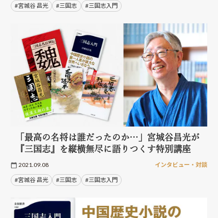
#宮城谷 昌光
#三国志
#三国志入門
「最高の名将は誰だったのか…」宮城谷昌光が
『三国志』を縦横無尽に語りつくす特別講座
2021.09.08
インタビュー・対談
#宮城谷 昌光
#三国志
#三国志入門