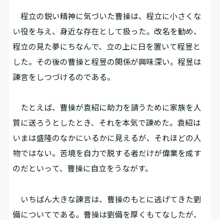
程立の鋭い精神に気づいた曹操は、程立に小さくな
い役を与え、身近な存在として扱った。改名を勧め、
程立の見た夢にちなんで、立の上に日を置いて程昱と
した。その後の曹操と程昱の関係が興味深い。程昱は
諫言をしつづけるのである。
たとえば、曹操が袁紹に助力を請うために家族を人
質に送ろうとしたとき、それを本気で諫めた。袁紹は
いまは盛隆のなかにいるかに見えるが、それほどの人
物ではない。苦境を自力で脱する者だけが偉業を成す
のだといって、曹操に自立をうながす。
いちばん大きな諫言は、曹操のもとに逃げてきた劉
備についてである。曹操は劉備を厚くもてなしたが、