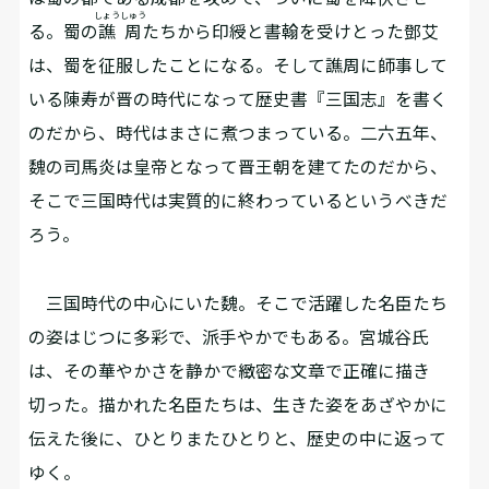
しょうしゅう
る。蜀の
譙周
たちから印綬と書翰を受けとった鄧艾
は、蜀を征服したことになる。そして譙周に師事して
いる陳寿が晋の時代になって歴史書『三国志』を書く
のだから、時代はまさに煮つまっている。二六五年、
魏の司馬炎は皇帝となって晋王朝を建てたのだから、
そこで三国時代は実質的に終わっているというべきだ
ろう。
三国時代の中心にいた魏。そこで活躍した名臣たち
の姿はじつに多彩で、派手やかでもある。宮城谷氏
は、その華やかさを静かで緻密な文章で正確に描き
切った。描かれた名臣たちは、生きた姿をあざやかに
伝えた後に、ひとりまたひとりと、歴史の中に返って
ゆく。