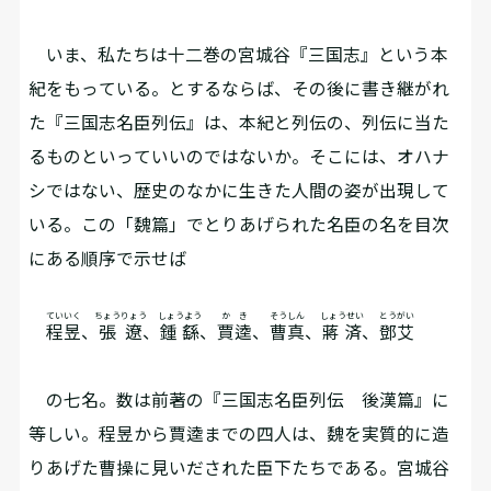
いま、私たちは十二巻の宮城谷『三国志』という本
紀をもっている。とするならば、その後に書き継がれ
た『三国志名臣列伝』は、本紀と列伝の、列伝に当た
るものといっていいのではないか。そこには、オハナ
シではない、歴史のなかに生きた人間の姿が出現して
いる。この「魏篇」でとりあげられた名臣の名を目次
にある順序で示せば――
ていいく
ちょうりょう
しょうよう
かき
そうしん
しょうせい
とうがい
程昱
、
張遼
、
鍾繇
、
賈逵
、
曹真
、
蔣済
、
鄧艾
の七名。数は前著の『三国志名臣列伝 後漢篇』に
等しい。程昱から賈逵までの四人は、魏を実質的に造
りあげた曹操に見いだされた臣下たちである。宮城谷