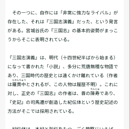
その一つに、自作には「非常に強力なライバル」が
存在した、それは『三国志演義』だった、という発言
がある。宮城谷氏の『三国志』の基本的姿勢がまっこ
うからそこに表明されている。
『三国志演義』は、明代（十四世紀半ばから始まる）
になって書かれた「小説」、多分に荒唐無稽な物語で
あり、三国時代の歴史とは遠くかけ離れている（作者
らかんちゅう
は
羅貫中
とされるが、この人物は履歴不明）。これに
ちんじゅ
対し、正史の『三国志』の作者は、晋の
陳寿
であり、
『史記』の司馬遷が創造した紀伝体という歴史記述の
方法がそこでは採用されている。
紀伝体は、本紀と列伝をもつ。ごく簡略にいえば、