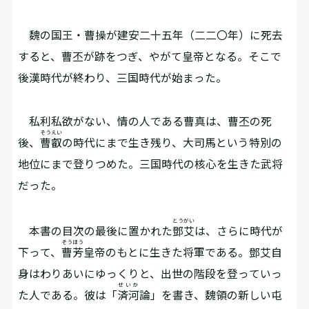
魏の国王・曹操が建安二十五年（二二〇年）に死去
すると、曹丕が跡をつぎ、やがて皇帝となる。そこで
後漢時代が終わり、三国時代が始まった。
私利私欲がない、情の人である曹真は、曹丕の死
そうえい
後、
曹叡
の時代にまで生き残り、大司馬という特別の
地位にまで登りつめた。三国時代の核心を生きた武将
だった。
とうがい
本書の目次の最後に置かれた
鄧艾
は、さらに時代が
そうほう
下って、
曹芳
皇帝のもとに生きた将軍である。鄧艾自
身はわりあいにゆっくりと、出世の階段を登っていっ
せいか
た人である。彼は「
済河
論」を書き、魏領の新しい屯