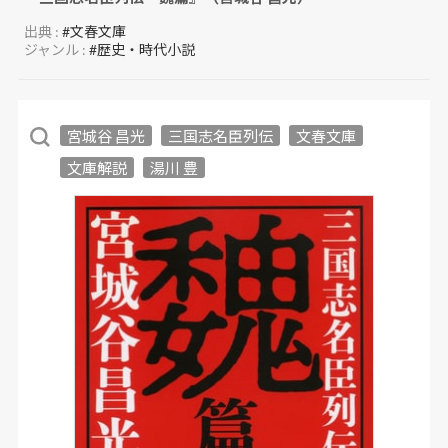
出典 :
#文春文庫
ジャンル :
#歴史・時代小説
宮城谷 昌光
三国志名臣列伝
文春文庫
文庫解説
湯川 豊