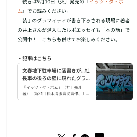
続きは9月10日（火）発売の『
イッツ・ダ・ボ
ム
』でお読みください。
装丁のグラフィティが書き下ろされる現場に著者
の井上さんが潜入したルポエッセイも「本の話」で
公開中！ こちらも併せてお楽しみください。
・記事はこちら
文春地下駐車場に落書きが…社
長車の後ろの壁に現れたグラ
フィティ、その正体はいった
『イッツ・ダ・ボム』（井上先斗
い!?
著） 第31回松本清張賞受賞作、井
上先斗さんの『イッツ・ダ・ボム』が
2024年9月10日に発売決定となりまし
た。 グラフィティ（路上落書き）を
テーマとした本作、その装丁デ…