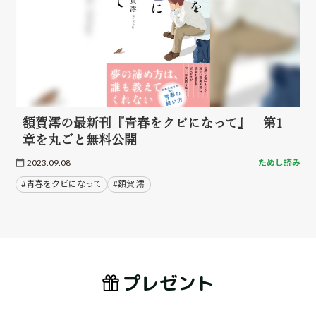
額賀澪の最新刊『青春をクビになって』 第1
章を丸ごと無料公開
2023.09.08
ためし読み
#青春をクビになって
#額賀 澪
プレゼント