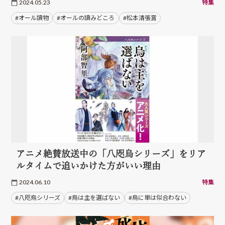
2024.05.23
特集
#オール讀物
#オールの讀みどころ
#松本清張賞
アニメ絶賛放送中の「八咫烏シリーズ」をリア
ルタイムで追いかけた方がいい理由
2024.06.10
特集
#八咫烏シリーズ
#烏は主を選ばない
#烏に単は似合わない