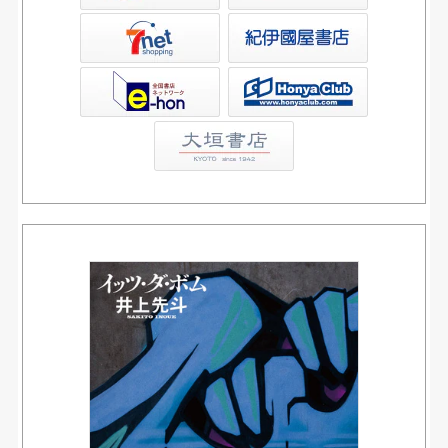
屋書店ウェブストア
Club