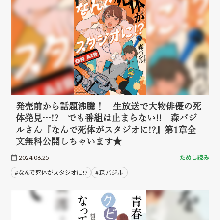
発売前から話題沸騰！ 生放送で大物俳優の死
体発見…!? でも番組は止まらない!! 森バジ
ルさん『なんで死体がスタジオに!?』第1章全
文無料公開しちゃいます★
2024.06.25
ためし読み
#なんで死体がスタジオに!?
#森 バジル