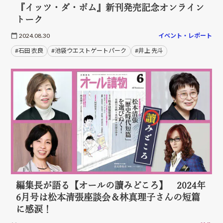
『イッツ・ダ・ボム』新刊発売記念オンライン
トーク
2024.08.30
イベント・レポート
#石田 衣良
#池袋ウエストゲートパーク
#井上 先斗
編集長が語る【オールの讀みどころ】 2024年
6月号は松本清張座談会＆林真理子さんの短篇
に感涙！