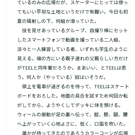
ているのみの広場だが、スケーターにとっては使っ
てもいい平坦な土地というだけで有難い。今日も初
夏の陽射しの下、何組か滑っていた。
技を見せあっているグループ、自撮り棒にセット
したスマートフォンで動画を撮っている二人組、
淡々と一人練習している者、いずれも学生のように
見える。端の方にいる親子連れの父親らしい方だけ
がTEELと同年輩だろうか。まあいい、とTEELは思
う。何人か〈やっている〉奴はいそうだ。
頭上を電車が過ぎるのを待って、TEELはスケート
ボードをおろした。地面の具合を試すため何回か転
がしてから、ようやくしてデッキに体を預ける。
ウィールの振動が足の裏へ伝って、脛、膝、腿、腰
へ上がっていく心地よさに、低く、口笛を吹いた。
誰かが持ってきたのであろうカラーコーンが広場