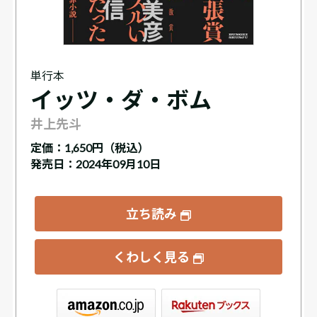
単行本
イッツ・ダ・ボム
井上先斗
定価：
1,650円（税込）
発売日：2024年09月10日
立ち読み
くわしく見る
ックス