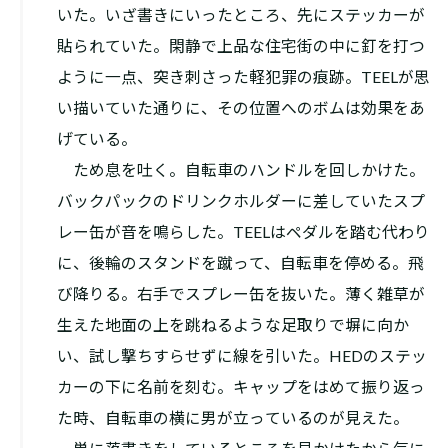
いた。いざ書きにいったところ、先にステッカーが
貼られていた。閑静で上品な住宅街の中に釘を打つ
ように一点、突き刺さった軽犯罪の痕跡。TEELが思
い描いていた通りに、その位置へのボムは効果をあ
げている。
ため息を吐く。自転車のハンドルを回しかけた。
バックパックのドリンクホルダーに差していたスプ
レー缶が音を鳴らした。TEELはペダルを踏む代わり
に、後輪のスタンドを蹴って、自転車を停める。飛
び降りる。右手でスプレー缶を抜いた。薄く雑草が
生えた地面の上を跳ねるような足取りで塀に向か
い、試し撃ちすらせずに線を引いた。HEDのステッ
カーの下に名前を刻む。キャップをはめて振り返っ
た時、自転車の横に男が立っているのが見えた。