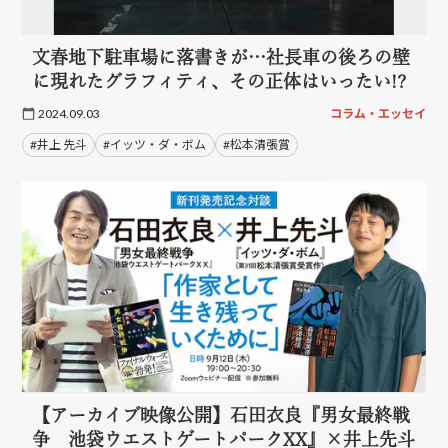
文春地下駐車場に落書きが…社長車の後ろの壁
に現れたグラフィティ、その正体はいったい!?
2024.09.03
コラム・エッセイ
#井上 先斗
#イッツ・ダ・ボム
#松本清張賞
【アーカイブ映像公開】石田衣良『男女最終戦
争 池袋ウエストゲートパークXX』×井上先斗