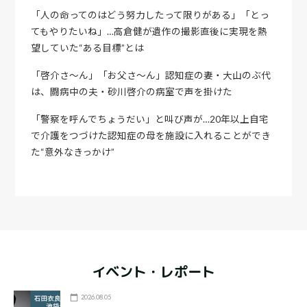
「人の命ってのはどう努力したって限りがある」「とっ
てもやりたいね」…高倉健が遺作の撮影直後に実現を熱
望していた“ある目標”とは
「啓介さ〜ん」「お父さ～ん」認知症の妻・大山のぶ代
は、闘病中の夫・砂川啓介の病室で声を掛けた
「警察を呼んでちょうだい」と叫び声が…20年以上自宅
で介護をつづけた認知症の母を施設に入れることができ
た“意外なきっかけ”
イベント・レポート
2026.08.05