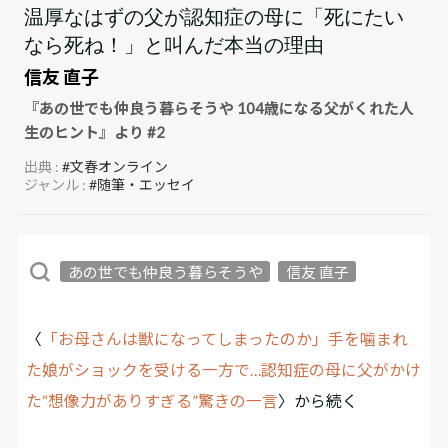
温厚なはずの父が認知症の母に「死にたい
なら死ね！」と叫んだ本当の理由
信友 直子
『あの世でも仲良う暮らそうや 104歳になる父がくれた人
生のヒント』より #2
出典 :
#文春オンライン
ジャンル :
#随筆・エッセイ
あの世でも仲良う暮らそうや
信友 直子
〈
「お母さんは獣になってしまったのか」手を噛まれ
た娘がショックを受ける一方で…認知症の母に父がかけ
た“想像力がありすぎる”驚きの一言
〉から続く