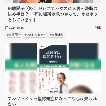
田嶋陽子（83）がシニアハウスに入居…決断の
決め手は？ 「死に場所が見つかって、今はホッ
としています」
2024.10.16
特集
#田嶋 陽子
#わたしリセット
#文春新書
アルツハイマー型認知症になっても心は失われ
ない