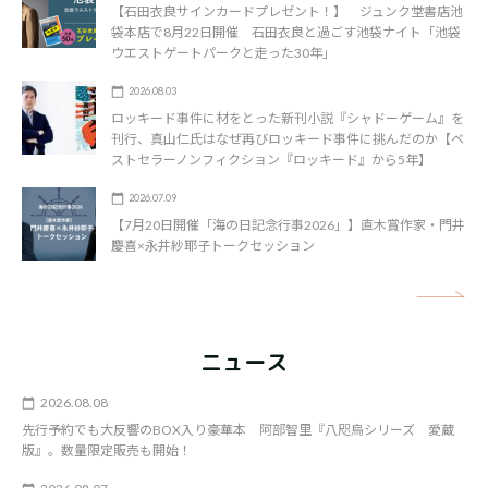
【石田衣良サインカードプレゼント！】 ジュンク堂書店池
袋本店で8月22日開催 石田衣良と過ごす池袋ナイト「池袋
ウエストゲートパークと走った30年」
2026.08.03
ロッキード事件に材をとった新刊小説『シャドーゲーム』を
刊行、真山仁氏はなぜ再びロッキード事件に挑んだのか【ベ
ストセラーノンフィクション『ロッキード』から5年】
2026.07.09
【7月20日開催「海の日記念行事2026」】直木賞作家・門井
慶喜×永井紗耶子トークセッション
矢
ニュース
2026.08.08
先行予約でも大反響のBOX入り豪華本 阿部智里『八咫烏シリーズ 愛蔵
版』。数量限定販売も開始！