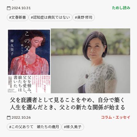
2024.10.31
ためし読み
#文春新書
#認知症は病気ではない
#奥野 修司
父を庇護者として見ることをやめ、自分で築く
人生を選んだとき、父との新たな関係が始まる
2022.10.26
コラム・エッセイ
#この父ありて 娘たちの歳月
#梯 久美子