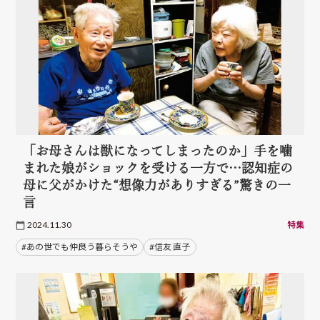
「お母さんは獣になってしまったのか」手を噛
まれた娘がショックを受ける一方で…認知症の
母に父がかけた“想像力がありすぎる”驚きの一
言
2024.11.30
特集
#あの世でも仲良う暮らそうや
#信友 直子