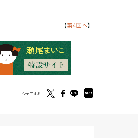
【
第4回へ
】
シェアする