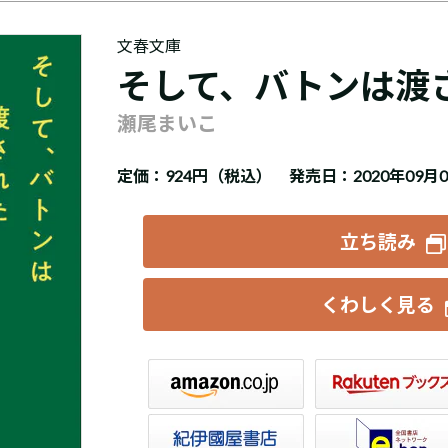
文春文庫
そして、バトンは渡
瀬尾まいこ
定価：
924円（税込）
発売日：2020年09月
立ち読み
くわしく見る
楽天ブックス
セブンネット
トア
e-hon
HonyaClub