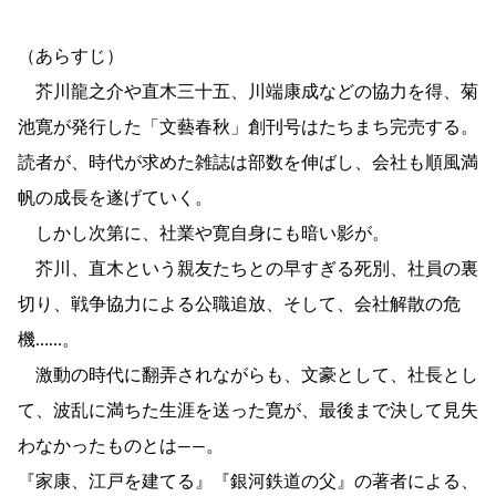
（あらすじ）
芥川龍之介や直木三十五、川端康成などの協力を得、菊
池寛が発行した「文藝春秋」創刊号はたちまち完売する。
読者が、時代が求めた雑誌は部数を伸ばし、会社も順風満
帆の成長を遂げていく。
しかし次第に、社業や寛自身にも暗い影が。
芥川、直木という親友たちとの早すぎる死別、社員の裏
切り、戦争協力による公職追放、そして、会社解散の危
機……。
激動の時代に翻弄されながらも、文豪として、社長とし
て、波乱に満ちた生涯を送った寛が、最後まで決して見失
わなかったものとは――。
『家康、江戸を建てる』『銀河鉄道の父』の著者による、