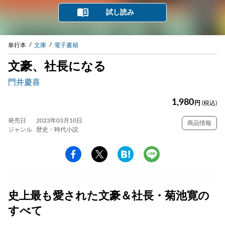
試し読み
単行本
文庫
電子書籍
文豪、社長になる
門井慶喜
1,980
円
(税込)
発売日
2023年03月10日
商品情報
ジャンル
歴史・時代小説
史上最も愛された文豪＆社長・菊池寛の
すべて