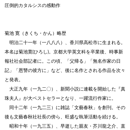
圧倒的カタルシスの感動作
菊池 寛（きくち・かん）略歴
明治二十一年（一八八八）、香川県高松市に生まれる。
本名は菊池寛(ひろし)。京都大学英文科を卒業後、時事新
報社社会部記者に。この頃、「父帰る」「無名作家の日
記」「恩讐の彼方に」など、後に名作とされる作品を次々
と発表。
大正九年（一九二〇）、新聞小説に連載を開始した『真
珠夫人』が大ベストセラーとなり、一躍流行作家に。
同十二年（一九二三）に雑誌「文藝春秋」を創刊。その
後も文藝春秋社社長の傍ら、旺盛な執筆活動を続ける。
昭和十年（一九三五）、早逝した親友・芥川龍之介、直