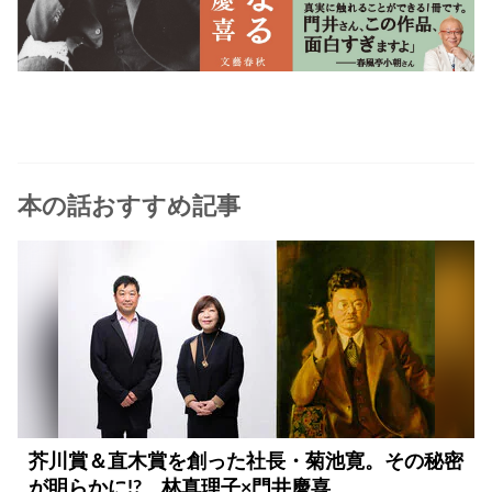
本の話おすすめ記事
芥川賞＆直木賞を創った社長・菊池寛。その秘密
が明らかに!? 林真理子×門井慶喜