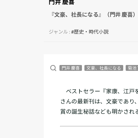
門井 慶喜
『文豪、社長になる』（門井 慶喜
ジャンル :
#歴史・時代小説
門井 慶喜
文豪、社長になる
菊池
ベストセラー『家康、江戸を
さんの最新刊は、文豪であり
賞の誕生秘話なども明かされ