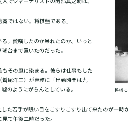
友人でジャーナリストの阿部真之助は、
池寛ではない。将棋盤である」
る。賛嘆したのか呆れたのか。いっと
卓球台まで置いたのだった。
もその風に染まる。彼らは仕事もした
（鷲尾洋三）が専務に「出勤時間は九
、嘘のようにがらんとしている。
将棋に
した若手が眠い目をこすりこすり出て来たのが十時
に見て午後二時だった。