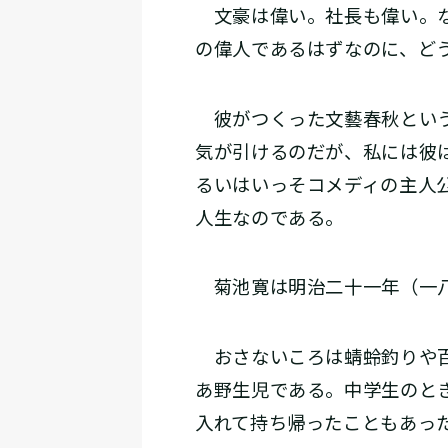
文豪は偉い。社長も偉い。な
の偉人であるはずなのに、ど
彼がつくった文藝春秋という
気が引けるのだが、私には彼
るいはいっそコメディの主人
人生なのである。
菊池寛は明治二十一年（一八
おさないころは蜻蛉釣りや百
あ野生児である。中学生のと
入れて持ち帰ったこともあっ