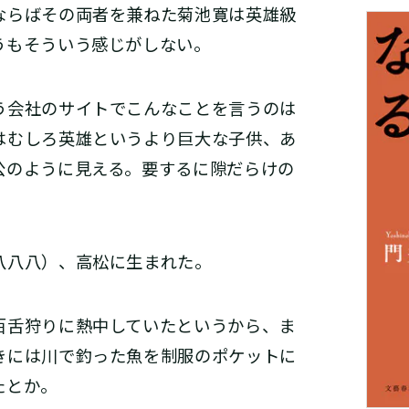
らばその両者を兼ねた菊池寛は英雄級
うもそういう感じがしない。
会社のサイトでこんなことを言うのは
はむしろ英雄というより巨大な子供、あ
公のように見える。要するに隙だらけの
八八）、高松に生まれた。
舌狩りに熱中していたというから、ま
きには川で釣った魚を制服のポケットに
たとか。