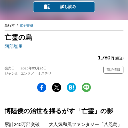
試し読み
単行本
電子書籍
亡霊の烏
阿部智里
1,760
円
(税込)
発売日
2025年03月26日
商品情報
ジャンル
エンタメ・ミステリ
博陸侯の治世を揺るがす「亡霊」の影
累計240万部突破！ 大人気和風ファンタジー「八咫烏」