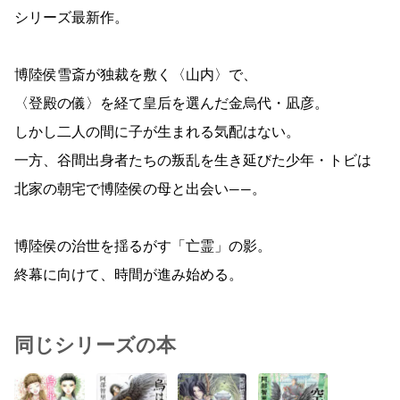
シリーズ最新作。
博陸侯雪斎が独裁を敷く〈山内〉で、
〈登殿の儀〉を経て皇后を選んだ金烏代・凪彦。
しかし二人の間に子が生まれる気配はない。
一方、谷間出身者たちの叛乱を生き延びた少年・トビは
北家の朝宅で博陸侯の母と出会い――。
博陸侯の治世を揺るがす「亡霊」の影。
終幕に向けて、時間が進み始める。
同じシリーズの本