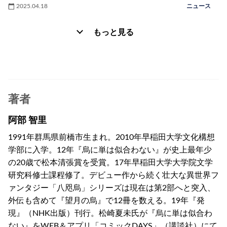
2025.04.18
ニュース
もっと見る
著者
阿部 智里
1991年群馬県前橋市生まれ。2010年早稲田大学文化構想
学部に入学。12年『烏に単は似合わない』が史上最年少
の20歳で松本清張賞を受賞。17年早稲田大学大学院文学
研究科修士課程修了。デビュー作から続く壮大な異世界フ
ァンタジー「八咫烏」シリーズは現在は第2部へと突入、
外伝も含めて『望月の烏』で12冊を数える。19年『発
現』（NHK出版）刊行。松崎夏未氏が『烏に単は似合わ
ない』をWEB＆アプリ「コミックDAYS」（講談社）にて