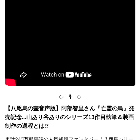
◇ 🎙 ◇
【八咫烏の壺音声版】阿部智里さん『亡霊の烏』発
売記念…山あり谷ありのシリーズ13作目執筆＆装画
制作の過程とは!?
累計240万部突破の人気和風ファンタジー「八咫烏シリー