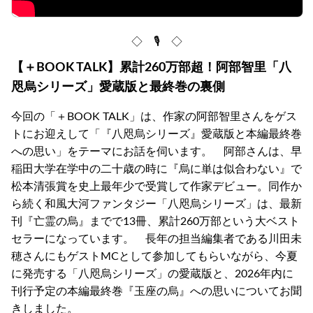
◇ 🎙 ◇
【＋BOOK TALK】累計260万部超！阿部智里「八
咫烏シリーズ」愛蔵版と最終巻の裏側
今回の「＋BOOK TALK」は、作家の阿部智里さんをゲス
トにお迎えして「『八咫烏シリーズ』愛蔵版と本編最終巻
への思い」をテーマにお話を伺います。 阿部さんは、早
稲田大学在学中の二十歳の時に『烏に単は似合わない』で
松本清張賞を史上最年少で受賞して作家デビュー。同作か
ら続く和風大河ファンタジー「八咫烏シリーズ」は、最新
刊『亡霊の烏』までで13冊、累計260万部という大ベスト
セラーになっています。 長年の担当編集者である川田未
穂さんにもゲストMCとして参加してもらいながら、今夏
に発売する「八咫烏シリーズ」の愛蔵版と、2026年内に
刊行予定の本編最終巻『玉座の烏』への思いについてお聞
きしました。